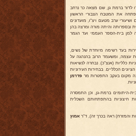
רו לדור ברמת גן, שם מצאה כר נרחב
גה הזנת ילדים ופתחה את המטבח הצבורי הראשון
, מועדונים ושיעורי ערב מטעם ויצ"ו, מועדונים
ת ובספרותה והיתה מורה ומרצה בהן
ה למן בית-הספר העממי ועד הגמר
ירות בעד רשימה מיוחדת של נשים,
ת עצמה, ומשעמד הרוב בהנהגה על
ה לארגון נשים ציוניות כלליות (אנצ"כ). נבחרה לנשיאות
יונים הכלליים. בבחירות העירוניות
פדרמן
ית-היתומים ברמת-גן, וכן התמסרה
קלות חיצוניות בהתפתחותם השכלית
ת והמזרח) ראה בכרך זה), ד"ר
אמוץ