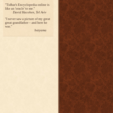
Tidhar's Encyclopedia online is
like an 'oracle' to me.
David Hacohen, Tel Aviv
I never saw a picture of my great
great grandfather – and here he
was.
batyama