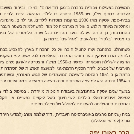
המשיכה בפעילות צבורית כחברה ב"מגן דוד אדום" ובויצ"ו, וביחוד משעב
לעבודה בסניף ויצ"ו, שב-1935 נבחרה בו ליו"ר. הנהי
בבית-ספר, עסקה מאז 1936 בהקמת מוסדות לילדים, גני ילדים
ומחלקות מיוחדות לנשים עולות מגרמניה ללימוד ולהשתלמות בשפה העברי
בהתנדבות, כן היתה פעילה בועד ההורים בכל שנות הלימודים של בני
בגימנסיה "בלפור" בתל-אביב ו"אהל שם" ברמת גן.
כשהוחלט בהנהגת ויצ"ו להטיל חובה על כל החברות בארץ להצביע בבח
נלחמה מרת
מירקין
בעד חופש ההגדרה הפוליטית לכל אשה לפי השקפו
ההצעה לשלילת חופש זה, פרשה ב-1950 מויצ"ו והצטרפ
הארצית של אנצ"כ, ליו"ר הסניף הרמת-גני ולמועצה הארצית של הסתדרות הצ
ברמת-גן ב-1951 הוכנסה לרשימת המועמדים של הגוש האזרחי, וכשנתפנה מקום בעקב התפטרות מר
ב-1954 נכנסה היא למועצה העירונית והנה פעילה במועצה וכמה ועדות עירוניות.
במשך שנים עסקה בהתנדבות בעבודה חינוכית מייחדת : בטיפול בילדי ב
לטיפול אינדיבידואלי בילדים קשי-חינוך בשל ליקויים נפשיים או ת
והחברותית והצליחה להעלותם למסלול של חייילד תקינים.
בניה (שניהם מרצים באוניברסיטה העברית): ד"ר
שלמה מורג
(למדעי היהדו
מורג
(למדעי הכלכלה).
הרב ראובן יפה