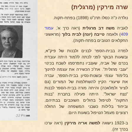
שרה מירקין (מרגלית)
נולדה כ"ה כסלו תרנ"ט (1898) בפתח-תקוה.
לאביה
משה דב מרגלית
(ראה כרך א',
עמוד
409
) ולאמה
טייבה (יונה) לבית בלוך
(מראשוני
החקלאים הטובים בפתח-תקוה).
למדה בבית-הספר לבנים ולבנות של פיק"א,
ובשעות הבוקר לפני לכתה ללמוד היתה עובדת
בכרם של אביה, שענביו נתפרסמו לשבח בכינוי
"ענבי מרגלית". אח"כ הכשירה את עצמה לחינוך
בלימוד עצמי ובשנות-נסיון בבית-הספר, עברה
את שיעורי הקיץ להשתלמות של המורים (גם
לציור ולמלאכה) והיתה מורה בבית-הספר לבנות
"נצח ישראל". היתה פעילה בחברת "בנות
התקוה" לטיפול בחולים השוכבים בבתיהם,
וביחוד בלילות כשבני המשפחה של החולה
רצוצים מעמל הטיפול בשעות היום.
ב-1923 נישאה
למשה אריה מירקין
(ראה ערכו
בכרך זה).