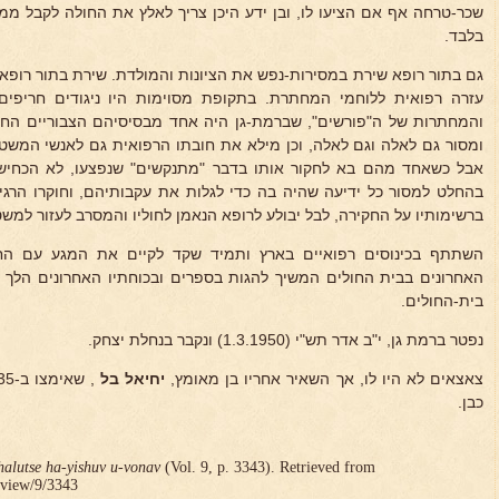
שכר-טרחה אף אם הציעו לו, ובן ידע היכן צריך לאלץ את החולה לקבל מ
בלבד.
גם בתור רופא שירת במסירות-נפש את הציונות והמולדת. שירת בתור רופא
עזרה רפואית ללוחמי המחתרת. בתקופת מסוימות היו ניגודים חריפים
והמחתרות של ה"פורשים", שברמת-גן היה אחד מבסיסיהם הצבוריים החזק
ומסור גם לאלה וגם לאלה, וכן מילא את חובתו הרפואית גם לאנשי המשט
אבל כשאחד מהם בא לחקור אותו בדבר "מתנקשים" שנפצעו, לא הכחיש 
בהחלט למסור כל ידיעה שהיה בה כדי לגלות את עקבותיהם, וחוקרו הרג
ברשימותיו על החקירה, לבל יבולע לרופא הנאמן לחוליו והמסרב לעזור למש
השתתף בכינוסים רפואיים בארץ ותמיד שקד לקיים את המגע עם החי
האחרונים בבית החולים המשיך להגות בספרים ובכוחתיו האחרונים הלך 
בית-החולים.
נפטר ברמת גן, י"ב אדר תש"י (1.3.1950) ונקבר בנחלת יצחק.
צאצאים לא היו לו, אך השאיר אחריו בן מאומץ,
יחיאל בל
כבן.
halutse ha-yishuv u-vonav
(Vol. 9, p. 3343). Retrieved from
r/view/9/3343