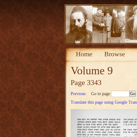
Home
Browse
Volume 9
Page 3343
Previous
Go to page
Translate this page using Google Tran