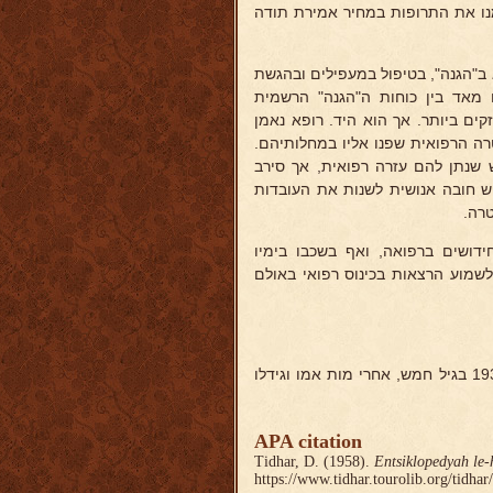
מנו את התרופות במחיר אמירת תודה
 ב"הגנה", בטיפול במעפילים ובהגשת
 מאד בין כוחות ה"הגנה" הרשמית
ים ביותר. אך הוא היד. רופא נאמן
רה הרפואית שפנו אליו במחלותיהם.
שנתן להם עזרה רפואית, אך סירב
יש חובה אנושית לשנות את העובדות
טרה.
דושים ברפואה, ואף בשכבו בימיו
לשמוע הרצאות בכינוס רפואי באולם
, שאימצו ב-1935 בגיל חמש, אחרי מות אמו וגידלו
APA citation
Tidhar, D. (1958).
Entsiklopedyah le-
https://www.tidhar.tourolib.org/tidha