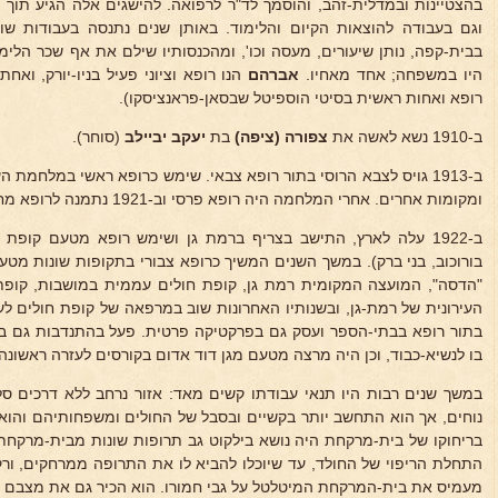
בהצטיינות ובמדלית-זהב, והוסמך לד"ר לרפואה. להישגים אלה הגיע תוך
וגם בעבודה להוצאות הקיום והלימוד. באותן שנים נתנסה בעבודות שונו
בבית-קפה, נותן שיעורים, מעסה וכו', ומהכנסותיו שילם את אף שכר הלימ
היו במשפחה; אחד מאחיו.
אברהם
הנו רופא וציוני פעיל בניו-יורק, ואחת
רופא ואחות ראשית בסיטי הוספיטל שבסאן-פראנציסקו).
ב-1910 נשא לאשה את
צפורה (ציפה)
בת
יעקב
יביילב
(סוחר).
ב-1913 גויס לצבא הרוסי בתור רופא צבאי. שימש כרופא ראשי במלחמת ה
ומקומות אחרים. אחרי המלחמה היה רופא פרסי וב-1921 נתמנה לרופא מחוזי מטעם השלטון הסובייטי.
ב-1922 עלה לארץ, התישב בצריף ברמת גן ושימש רופא מטעם קופת 
בורוכוב, בני ברק). במשך השנים המשיך כרופא צבורי בתקופות שונות מט
"הדסה", המועצה המקומית רמת גן, קופת חולים עממית במושבות, קופת
העירונית של רמת-גן, ובשנותיו האחרונות שוב במרפאה של קופת חולים לע
בו לנשיא-כבוד, וכן היה מרצה מטעם מגן דוד אדום בקורסים לעזרה ראשונה.
במשך שנים רבות היו תנאי עבודתו קשים מאד: אזור נרחב ללא דרכים ס
נוחים, אך הוא התחשב יותר בקשיים ובסבל של החולים ומשפחותיהם והוא 
בריחוקו של בית-מרקחת היה נושא בילקוט גב תרופות שונות מבית-מרקח
התחלת הריפוי של החולד, עד שיוכלו להביא לו את התרופה ממרחקים, ורק
מעמיס את בית-המרקחת המיטלטל על גבי חמורו. הוא הכיר גם את מצבם הח