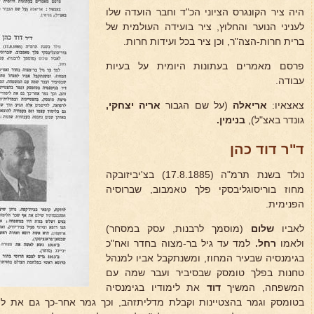
היה ציר הקונגרס הציוני הכ"ד וחבר הועדה שלו
לעניני הנוער והחלוץ, ציר בועידה העולמית של
ברית חרות-הצה"ר, וכן ציר בכל ועידות חרות.
פרסם מאמרים בעתונות היומית על בעיות
עבודה.
צאצאיו:
אריאלה
(על שם הגבור
אריה יצחקי,
גונדר באצ"ל),
בנימין.
ד"ר דוד כהן
נולד בשנת תרמ"ה (17.8.1885) בצ'יביזובקה
מחוז בוריסוגליבסקי פלך טאמבוב, שברוסיה
הפנימית.
לאביו
שלום
(מוסמך לרבנות, עסק במסחר)
ולאמו
רחל.
למד עד גיל בר-מצוה בחדר ואח"כ
בגימנסיה שבעיר המחוז, ומשנתקבל אביו למנהל
טחנות בפלך טומסק שבסיביר ועבר שמה עם
המשפחה, המשיך
דוד
את לימודיו בגימנסיה
בטומסק וגמר בהצטיינות וקבלת מדליתזהב, וכך גמר אחר-כך גם את לי