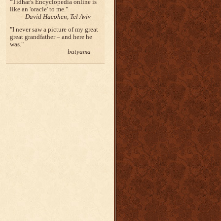
Tidhar's Encyclopedia online is
like an 'oracle' to me.
David Hacohen, Tel Aviv
I never saw a picture of my great
great grandfather – and here he
was.
batyama