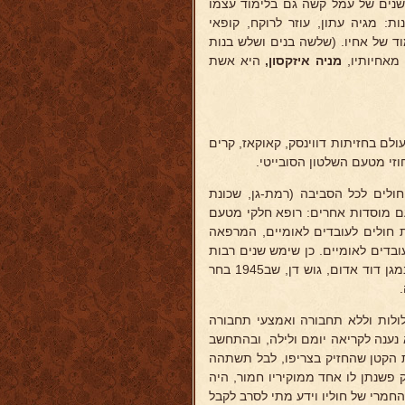
 שנים של עמל קשה גם בלימוד עצמו
ת: מגיה עתון, עוזר לרוקח, קופאי
וד של אחיו. (שלשה בנים ושלש בנות
 מאחיותיו,
מניה
איזקסון,
היא אשת
עולם בחזיתות דווינסק, קאוקאז, קרים
חולים לכל הסביבה (רמת-גן, שכונת
עם מוסדות אחרים: רופא חלקי מטעם
 חולים לעובדים לאומיים, המרפאה
ובדים לאומיים. כן שימש שנים רבות
בתור רופא בבתי-הספר ועסק גם בפרקטיקה פרטית. פעל בהתנדבות גם במגן דוד אדום, גוש דן, שב1945 בחר
לולות וללא תחבורה ואמצעי תחבורה
נענה לקריאה יומם ולילה, ובהתחשב
ת הקטן שהחזיק בצריפו, לבל תשתהה
 פשנתן לו אחד ממוקיריו חמור, היה
מרי של חוליו וידע מתי לסרב לקבל