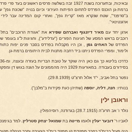
ובאיכות, ובתערוכה בשנת 1927 זבה בשלשה פרסים ראשונים
ברמת-גן הוכנס הפרדס לתחום הפיתוח העירוני וכיום בנויה "שכונת גפן"
ב"סרפנד", שטח שנקרא מאז "קרית גפן", ואחרי קום המדינה עבר לידי הס
ארגנטינאי".
ארגן יחד עם
מאיר דיזנגוף ואברהם שפירא
את "אגודת הרוכבים" בתל-
רוכבים בראש המסע של חגיגות הפורים ("עדלידע"), וחגיגות ל"ג בעומר של
הפרדס של
האחים גפן
, וכן היו מקבלות בפרדס בסבר פנים יפות כתות 
ולימוד, ומפרי הפרדס ניתנו ביד רחבה מתנות לבית היתומים ברמת-גן.
בסידורם בעבודה. במאורעות 1929 היה מהממונים על הגנה בגוש דן ומפקח על העמדות ברכיבה על סוסו.
נפטר בתל-אביב, י"ד אלול תרצ"ט (29.8.1939).
בנותיו:
חנה, דליה, יוספה
(שתיהן כעת פקידות ב"מלבן").
וראובן ילין
נולד ו' אב תרע"ה (28.7.1915) בגרודנה, רוסיהפולין.
לאביו ר'
דובער יעלין
ולאמו
מייטה
בת
שמואל יצחק
סטרליץ.
למד בגימנסי
היה פעיל בבית"ר כחבר מפקדת קן מפקד בית"ר הצעירה וחבר הנהלה מקומי