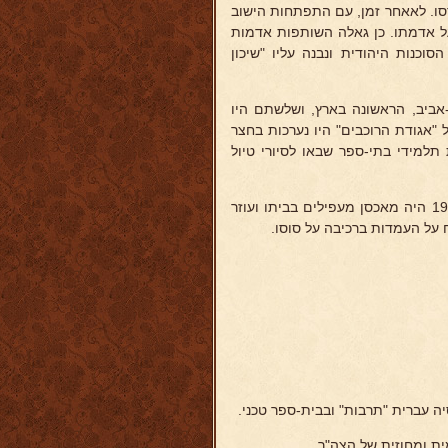
 בעד פרי פרדסו. לאאחר זמן, עם התפתחות הישוב
 על אדמתו. כן גאלה השותפות אדמות
וכנות היהודית ונבנה עליו "שיכון
אביב, הראשונה בארץ, ושלשתם היו
 "אגודת הרוכבים" היו נערכות בחצר
תלמידי בתי-ספר שבאו לסיורי טיול
כדרכו בליטא כך גם כאן היה שוקד על טובת הבריות בעזרה ובעצה, ומ-1936 היה מאכסן מעפילים בביתו ועוזר
ה עברית "תרבות" ובבית-ספר טכני.
ת ומחוזית של הצה"ר.