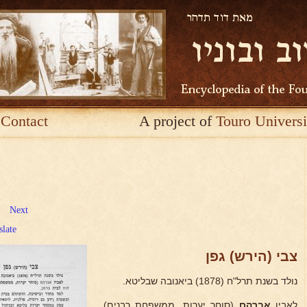
Contact
A project of
Touro Universi
Next
slate
צבי (הירש) גפן
נולד בשנת תרל"ח (1878) ביאנובה שבליטא.
לאביו
אברהם
(סוחר יערות, ממשפחת רבנים)