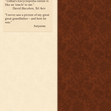
Tidhar's Encyclopedia online is
like an 'oracle' to me.
David Hacohen, Tel Aviv
I never saw a picture of my great
great grandfather – and here he
was.
batyama