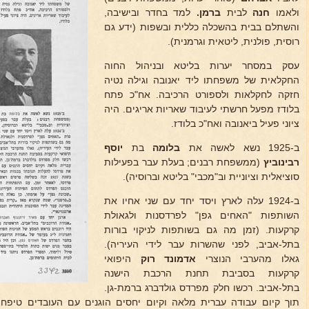
ולאמו
חנה
לבית
ברמן.
למד בחדר ובישיבה,
והשתלם בבית בהשכלה כללית ובשפות (ידע גם
רוסית, פולנית, ליטאית וגרמנית).
עסק במסחר יערות בליטא ובניהול החוה
החקלאית של משפחתו ליד יאנובה וגילה נטיה
חזקה לחקלאות ולספורט הרכיבה. אח"כ פתח
בלודז מפעל חרשתי לעיבוד שאריות אריגים. היה
ציוני פעיל ביאנובה ואח"כ בלודז.
ב-1925 נשא לאשה את
בלומה
בת
יוסף
רבינוביץ
(ממשפחת רבנים; בעלת עבר בפעילות
סוציאלית וציוניית וב"מכבי" בליטא וברוסיה).
ב-1924 עלה לארץ ויסד יחד עם שני אחיו את
השותפות "האחים גפן" לפרדסנות ולגאולת
קרקעות. (זמן מה גם בשותפות לניקוי בורות
בתל-אביב, לפני שהשרות עבר לידי העיריה).
גאלו מהערבי הנוצרי
אדמונד רוק
היפואי
קרקעות בסביבת תחנת הרכבת הישנה
בתל-אביב. רכשו חלק מפרדס גולדברג ברמת-גן.
תוך קיום עבודה עברית מלאה וקיום יחסים הוגנים עם העובדים טיפח