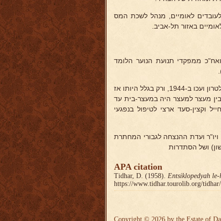
פת חולים לעובדים לאומיים, מנהל לשכת המס
ומיים באזור תל-אביב.
ואח"כ ממפקדי תנועת הנוער הלומד
היד, פעיל באצ"ל בהדרכה ופיקוד ובפעולות שונות מראשוני הנעצרים ביפו, לטרון ועכו ב-1944, ורק בגלל היותו אז
בין מעצר למעצר היה במעצר-בית עד
ל וקצין-סעד ארצי לטיפול בנפגעי
 ויו"ר ועדת ההנצחה לגבורי המחתרת
ון) ושל הסתדרות
APA citation
Tidhar, D. (1958).
Entsiklopedyah le-
https://www.tidhar.tourolib.org/tidha
Copyright © 2026 by the Estate of Da