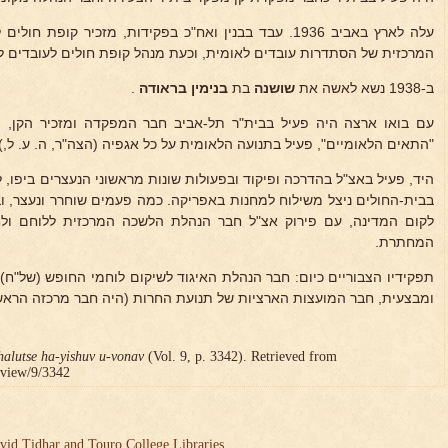
עלה לארץ באביב 1936. עבד בבנין ואח"כ בפקידות, מזכיר קו
המרכזית של הסתדרות עובדים לאומית, וכעת מנהל קופת חולים לעובדים לא
ב-1938 נשא לאשה את
שושנה
בת
בנימין בראודה
.
עם בואו ארצה היה פעיל בבית"ר תל-אביב חבר המפקדה ומזכיר הקן, 
"התאים הלאומיים", פעיל בתנועה הלאומית על כל אגפיה (הצה"ר, ה. ע. ל,).
בבית-החולים ניצל משילוח למחנות באפריקה. כמה פעמים שוחרר ונעצר, ו
לקום המדינה, עם פירוק אצ"ל חבר הנהלת הלשכה המרכזית ללוחם ולחיי
המחתרת.
תפקידיו הצבוריים כיום: חבר הנהלת האיגוד לשיקום לוחמי החופש (של"ח)
ומבצעית, חבר המועצות הארציות של תנועת החרות (היה חבר מרכזה הראש
halutse ha-yishuv u-vonav
(Vol. 9, p. 3342). Retrieved from
r/view/9/3342
vid Tidhar and Touro College Libraries