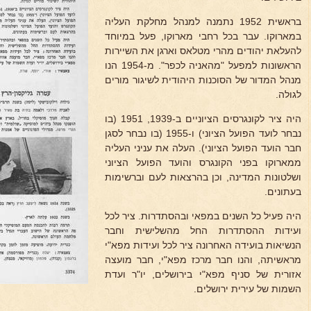
בראשית 1952 נתמנה למנהל מחלקת העליה
במארוקו. עבר בכל רחבי מארוקו, פעל במיוחד
להעלאת יהודים מהרי מטלאס וארגן את השיירות
הראשונות למפעל "מהאניה לכפר". מ-1954 הנו
מנהל המדור של הסוכנות היהודית לשיגור מורים
לגולה.
היה ציר לקונגרסים הציוניים ב-1939, 1951 (בו
נבחר לועד הפועל הציוני) ו-1955 (בו נבחר לסגן
חבר הועד הפועל הציוני). העלה את עניני העליה
ממארוקו בפני הקונגרס והועד הפועל הציוני
ושלטונות המדינה, וכן בהרצאות לעם וברשימות
בעתונים.
היה פעיל כל השנים במפאי ובהסתדרות. ציר לכל
ועידות ההסתדרות החל מהשלישית וחבר
הנשיאות בועידה האחרונה ציר לכל ועידות מפא"י
מראשיתה, והנו חבר מרכז מפא"י, חבר מועצה
אזורית של סניף מפא"י בירושלים, יו"ר ועדת
השמות של עירית ירושלים.