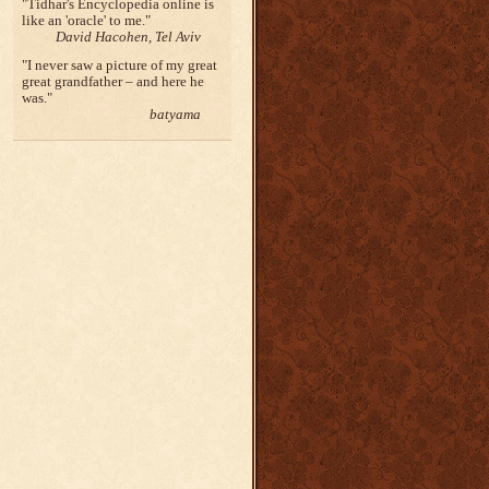
Tidhar's Encyclopedia online is
like an 'oracle' to me.
David Hacohen, Tel Aviv
I never saw a picture of my great
great grandfather – and here he
was.
batyama