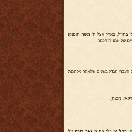
 בחו"ל, בארץ אצל ה'
משה
הופנקו
ים של אמנות הכנור.
ב העברי הגדל בשנים שלאחר מלחמת
יקאי, מנצח).
ו
רחל
(רייכל) בת ר'
זאב רובין
ז"ל