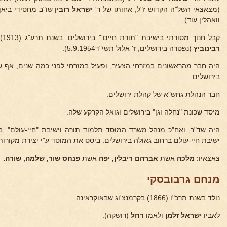
(מצאצאי השל"ה הקדוש ז"ל, אחותו של ר'
ישראל
רובין
שו"ב מחסידי ביאן,
וואהלין עוד).
קבל חנוך מסורתי בישיבת "תורת חיים'" בירושלים. בשנת תרע"ג (1913) נשא לאשת את
רבינוביץ
(נפטרה בירושלים, ז' אלול תשי"ד5.9.1954).
היה חבר מהראשונים במזרחי הצעיר, ופעיל במזרחי לפני כמה שנים, אף שי
בירושלים.
חבר הנהלת גחש"א של קהלת ירושלים.
מיסד שכונת "נחלה וגן" בירושלים וגואל הקרקע שלה.
היה שד"ר, ואח"כ מנהל משרד המוסד תלמוד תורה וישיבת "חיי-עולם". בי
ישיבת חיי-עולם ברחוב גאולה בירושלים. ביסס את המוסד ע"י יצירת מקורו
צאצאיו:
מלכה
אשת
אברהם ריבלין, יפה
אשת
פנחס שור, שלמה, שורה.
מנחם גרבובסקי
נולד בשנת תרכ"ו (1866) בקרמנצ'וג שבאוקראינה.
לאביו
ישראל זלמן
ולאמו
רחל
(רושקה).