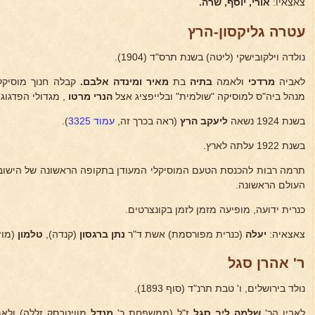
צאצאיו:
אורי, יוסף, שרה.
עטרה גליקסון-הרץ
נולדה וילקובישקי (ליטה) בשנת תרס"ד (1904).
לאביה
מרדכי
ולאמה
בתיה
בת
מאיר ומינדה אלבם.
קבלה חנוך מוסיקלי
מנהל ביה"ס למוסיקה "שולמית" ובלייפציג אצל
הנרי מרטו
, מגדולי הפדגוגי
בשנת 1924 נשאה
ליעקב הרץ
(ראה בכרך זה,
עמוד 3325
).
בשנת 1922 עלתה לארץ.
תרמה רבות להכנסת הטעם המוסיקלי המעודן בתקופה הראשונה של הישו
העולם הראשונה.
כנרית ידועה, מופיעה מזמן לזמן בקונצרטים.
צאצאיה:
יעלה
(כנרית מפורסמת) אשת ד"ר
נתן
ברגסון
(קנדה),
טלמון
(מוז
ר' אהרן סגל
נולד בירושלים, ו' טבת תרנ"ד (סוף 1893).
לאביו הר'
שלמה ליב סגל
ז"ל (ממשפחת ר'
מנדל
מוויטבסק זללה) ולאמ