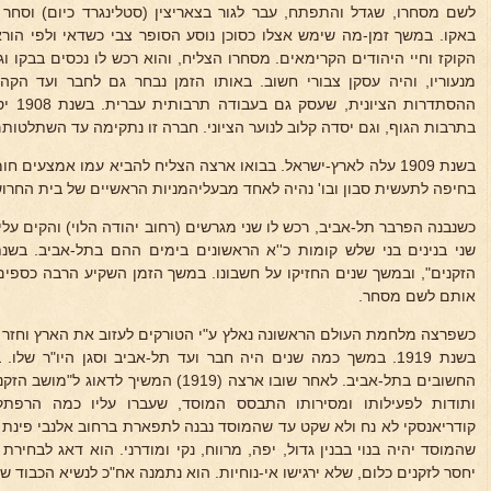
לשם מסחרו, שגדל והתפתח, עבר לגור בצאריצין (סטלינגרד כיום) וסחר
באקו. במשך זמן-מה שימש אצלו כסוכן נוסע הסופר צבי כשדאי ולפי הורא
הקוקז וחיי היהודים הקרימאים. מסחרו הצליח, והוא רכש לו נכסים בבקו וגם
מנעוריו, והיה עסקן צבורי חשוב. באותו הזמן נבחר גם לחבר ועד הקהלה
ההסתדר
בתרבות הגוף, וגם יסדה קלוב לנוער הציוני. חברה זו נתקימה עד השתלטות
בשנת 1909 עלה לארץ-ישראל. בבואו ארצה הצליח להביא עמו אמצעים 
בחיפה לתעשית סבון ובו' נהיה לאחד מבעליהמניות הראשיים של בית החרוש
כשנבנה הפרבר תל-אביב, רכש לו שני מגרשים (רחוב יהודה הלוי) והקים 
הזקנים", ובמשך שנים החזיקו על חשבונו. במשך הזמן השקיע הרבה כספים
אותם לשם מסחר.
כשפרצה מלחמת העולם הראשונה נאלץ ע"י הטורקים לעזוב את הארץ וחזר
בשנת 1919. במשך כמה שנים היה חבר ועד תל-אביב וסגן היו"ר של
החשובים בתל-אביב. לאחר שובו ארצה (1919) המ
ותודות לפעילותו ומסירותו התבסס המוסד, שעברו עליו כמה הרפתק
קודריאנסקי לא נח ולא שקט עד שהמוסד נבנה לתפארת ברחוב אלנבי פינת 
שהמוסד יהיה בנוי בבנין גדול, יפה, מרווח, נקי ומודרני. הוא דאג לבחיר
יחסר לזקנים כלום, שלא ירגישו אי-נוחיות. הוא נתמנה אח"כ לנשיא הכבוד 