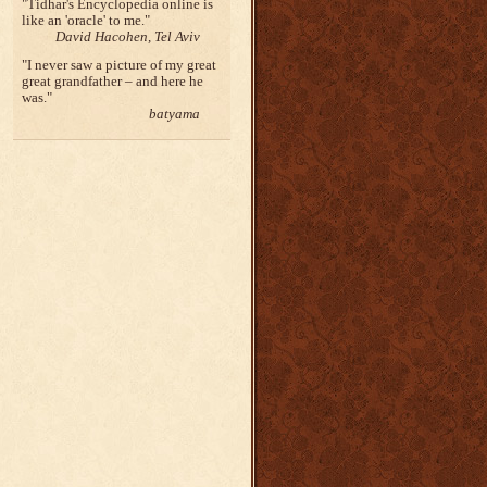
Tidhar's Encyclopedia online is
like an 'oracle' to me.
David Hacohen, Tel Aviv
I never saw a picture of my great
great grandfather – and here he
was.
batyama