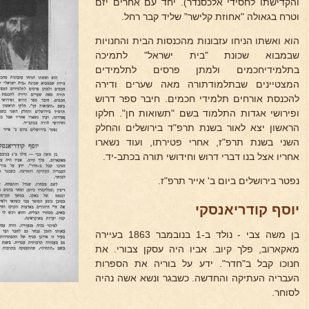
והקדישתו לחסידי אלכסנדר). יחד עם אחרים יזם
וטרח בגאולה "אחוזת קלישר" שליד קבר רחל.
הוא ואשתו הניחו עזבונות מהכנסות הבית והחנויות
שבמבוא שכונת "בית ישראל" לתמיכה
בתלמידיחכמים ולמתן פרסים לתלמידים
המצטיינים שבתלמודתורה מאה שערים ודירה
להכנסת אורחים תלמידי חכמים. חיבר ספר דרוש
ופירושי אגדות התלמוד בשם "תשואות חן". חלקו
הראשון יצא לאור בשנת תרפ"ד בירושלים והחלק
השני בשנת תרפ"ז, אחרי פטירתו, ועוד נשארו
אחריו אצל בנו דברי דרוש וחידושי תורה בכתב-יד.
נפטר בירושלים ביום ב' אייר תרפ"ז.
יוסף קודריאנסקי
בן משה צבי - נולד ב-1 בנובמבר 1863 בעיירה
מאקארוב, פלך קיוב. אביו היה עסקן צבורי. את
חנוכו קבל ב"חדר". ידע על בוריה את הספרות
העבריה העתיקה והחדשה. כשבגר ונשא אשה נהיה
לסוחר.