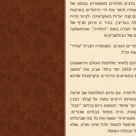
 בדגים מלוחים מאסטרחן ובנפט של
ותיו תיאר את חיי היהודים בארצות
 קנה יערות באוקראינה. לציוני נהיה
 בצריצין. בעיר זו אירגן סניף של
ות הציונית, שעסק גם בעבודה תרבותית עברית. בשנת 1908 יסד חברה בשם "התחיה", שהתעסקה
ם של הבולשביקים.
חומריים הגונים. כשנוסדה חברת "עתיד"
ת הנ"ל.
עליהם (לאחר מלחמת העולם הראשונה)
שני בנינים בני שלש קומות כ''א הראשונים בימים ההם בתל-אביב. בשנת 1910 יסד בתל- אביב את "מושב
 במגרשים עירוניים ובקרקעות שרכש
 לרוסיה. עם סיום המלחמה שב ארצה
ו. באותם הימים נמנה על קבלני הבנין
שיך לדאוג ל"מושב הזקנים" שיסד, הנמצא כיום ברחוב "יבנה"
אות, והיה מפוזר בבתים שכורים.
מונטיפיורי ועשה את כל מה שביכלתו
ת פרסונל למוסד ולכל פרט ופרט, שלא
של הנהלת המוסד.