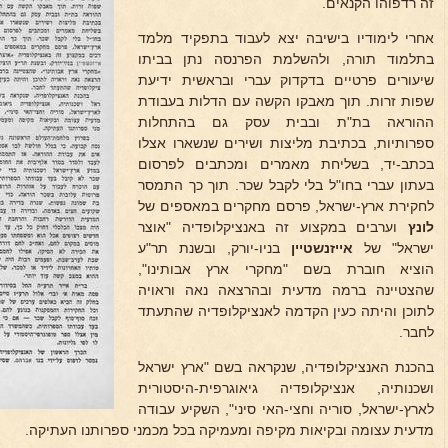
זה רדפוהו הקנאים.
אחרי לימודיו בישיבה יצא לעבוד בתפקיד מלמד
בתלמוד תורה, ולהשלמת הפרנסה נתן בביתו
שיעורים פרטיים בדקדוק עברי ובראשית ידיעת
שפות זרות. תוך מאבקו הקשה עם הדלות בעבודת
ההוראה בת"ת ובבית עסק גם בהתחלות
ספרותיות, בכתיבת מליצות ושירים שנשארו אצלו
בכתב-יד, בשליחת מאמרים ומכתבים לפרסום
בעתון עברי בחו"ל בלי לקבל שכר. תוך כך התמסר
לחקירת ארץ-ישראל, פרסם מחקרים במאספים של
לונץ
וערבים במקצוע זה באנציקלופדיה "אוצר
ישראל" של
אייזנשטיין
בניו-יורק, ובשנת תר"ע
הוציא חוברת בשם "מחקרי ארץ אבותינו",
שהצטיינה ברמה מדעית ובהרצאה נאה וראויה
לתוכן והיתה כעין הקדמה לאנציקלופדיה שהתעתד
לחבר.
בהכנת האנציקלופדיה, שנקראה בשם "ארץ ישראל
ושכנותיה, אנציקלופדיה גיאוגרפית-היסטורית
לארץ-ישראל, סוריה וחצי-האי סיני", השקיע עבודה
מדעית עצומה ובקיאות מקיפה ומעמיקה בכל מכמני ספרותנו העתיקה.