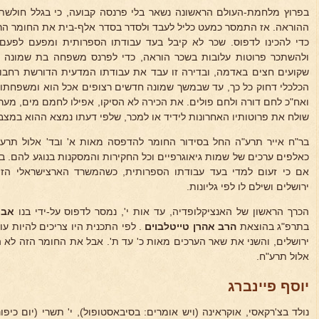
בפרוץ מלחמת-העולם הראשונה נשאר בלי פרנסה קבועה, כי בגלל חולשת 
ההוראה. אז התמסר כמעט כליל לעבד ולסדר בסדר אלף-בית את החומר הר
כדי להכינו לדפוס. שכר לא קיבל בעד עבודתו הספרותית ומפעם לפעם
ולהשתכר פרוטות עלובות בשכר הוראה, כדי לפרנס משפחה בת שמונה נ
שקועים חצים באדמה, ובדירה זו עבד את עבודתו המדעית הדורשת רחבו
הכלכלי דחוק כל כך, עד שבמשך שמונה חדשים רצופים אכל הוא ומשפחתו
ואח"כ לחם דורה ולחם פולים. את הכירה לא הסיקו, אפילו לחמם מים, מע
שולח את פרוטותיו האחרונות לידיד או למכר, שלפי דעתו נמצא ההוא במצב 
בר"ח אייר תרע"ה החל בסידור החומר להדפסה מאות א' ובד' אלול תרע"
כאלפים ערכים של שמות גיאוגרפיים וכל החקירות והמסקנות בנוגע להם. בא
אם כי זעום למדי בעד עבודתו הספרותית, כשהמשרד הארצישראלי הזמי
ירושלים ושילם לו לפי גליונות.
הכרך הראשון של האנציקלופדיה, עד אות י', נמסר לדפוס על-ידי בנו
אבר
בתרפ"ג בהוצאת
הרב אהרן טייטלבוים
. לפי התכנית היו צריכים להיות עו
ירושלים, והשני את שאר הערכים מאות כ' עד ת'. אבל את החומר הזה לא הס
אלול תרע"ח.
יוסף פיינברג
נולד בצ'רקאסי, אוקראינה (ויש אומרים: בסיבאסטופול), י' תשרי (יום כיפור) תרט"ז (5