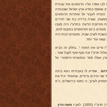
לבו אסרו עליו הרופאים את עבודת
ב שאסף במדע ארץ-ישראל ושכנותיה
 הוכרח לעבור על אזהרות הרופאים
פשות, שגרה בדירה בת שני חדרים
ת והרחבת הדעת. בתרע"ו היה מצבו
 פעמים ביום תורמוסים במקום לחם,
רבשבת לערב-שבת, ופעמים רבות היה
קשה עוד יותר.
ז סיים את האות י'. בחלק זה הביא
לול תרע"ז זכה סוף-סוף לקבל שכר -
ן אצלו ספר טופוגרפי-היסטורי על
הם
, שסייע לו בעבודתו ויצא בוינה
ד שני כרכים גדולים, שהאחד יכיל את
פיק לערוך, כי נפטר בירושלים, כ"א
185), לאביו
משה-הרץ
.