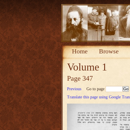
Home
Browse
Volume 1
Page 347
Previous
Go to page
Translate this page using Google Tran