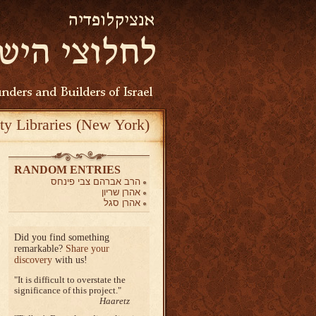
ty Libraries (New York)
RANDOM ENTRIES
הרב אברהם צבי פינחס
אהרן שריון
אהרן סגל
Did you find something
remarkable?
Share your
discovery
with us!
It is difficult to overstate the
significance of this project.
Haaretz