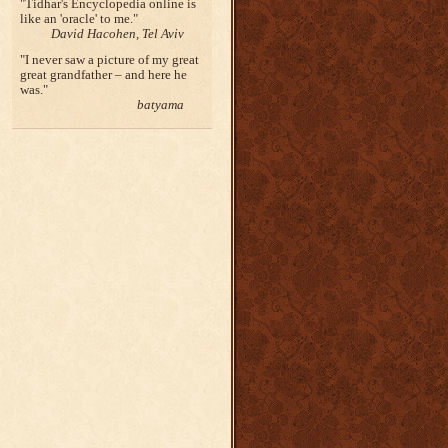
Tidhar's Encyclopedia online is
like an 'oracle' to me.
David Hacohen, Tel Aviv
I never saw a picture of my great
great grandfather – and here he
was.
batyama