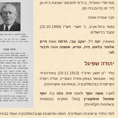
ממייסדי המזרחי, ביה"ס תחכמוני ושכונת בית-וגן
ליד יפו (היום בת-ים).
חבר אגודת אחוה.
נפטר בתל-אביב, כ' תשרי תש"ז (15.10.1956)
ונקבר בירושלים.
צאצאיו;
יונה
ז"ל,
יעקב צבי, הדסה
אשת
חיים
אלעזר בלאס, חיה, עזרא, שושנה
אשת
תיבור
לזר.
יהודה שפיגל
נולד י"ט חשון תרע"ד (19.11.1913) באוז'הורוד
(אז - אונגוואר בצפון-מזרח הונגריה, אח"כ רוסיה
הקרפטית בצ'כוסלובקיה, ובאחרונה אוקראינה).
לאביו
משה יוסף
ולאמו
חיה נחה
בת
יוסף
שמואל
מוסקוביץ
(בעלי עסקים בבנקאות
ובאחוזות חקלאיות).
למד בחדר ובישיבות הונסדורף, חוסט ופרסבורג שבצ'כוסלובקיה ועמד בבחינו