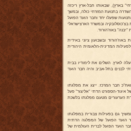
חי" בארץ), שבאותו חבל-ארץ ריכזה
השדרה בתנועת המזרחי כולה, ובמשך
נועות שפעלו יחד וחבר הועד הפועל
ת בצ'כוסלובקיה ובמשרד הארצישראלי
"יבנה" באוז'הורוד.
באוז'הורוד ובשבועון ציוני באידית
לפעילות המדינית-הלאומית היהודית
לה לארץ. השלים את לימודיו בבית
תי לבנים בתל-אביב והיה חבר הועד
אח"כ חבר המרכז. ייצג את מפלגתו
 איגוד-הספורט הדתי "אליצור" פעל
עדת הערעורים מטעם מפלגתו בלשכת
משיך גם בפעילות צבורית במפלגתו
ר הועד הפועל של המפלגה הדתית
חבר הועד הפועל לברית העולמית של