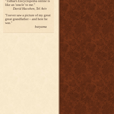
Tidhar's Encyclopedia online is
like an 'oracle' to me.
David Hacohen, Tel Aviv
I never saw a picture of my great
great grandfather – and here he
was.
batyama