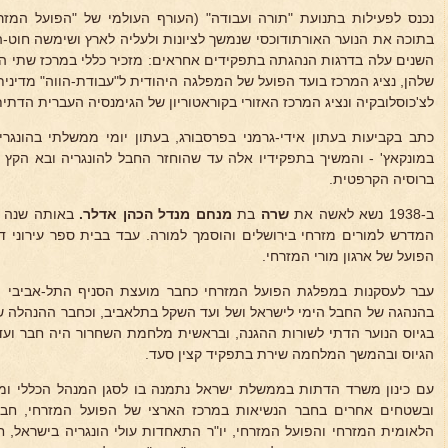
נכנס לפעילות בתנועת "תורה ועבודה" (העורף העולמי של "הפועל המזר
בתוכה את הנוער האורתודוכסי שנמשך לציונות ולעליה לארץ ושימשה חוט-
השנים עלה בדרגות הנהגתה בתפקידים אחראים: מזכיר כללי במרכז שתי הת
שלהן, נציג המרכז בועד הפועל של המפלגה היהודית ל"עבודת-הווה" מדיני
לצ'כוסלובקיה ונציג המרכז האזורי בקוראטוריון של הגימנסיה העברית הדתית 
כתב בקביעות בעתון אידי-גרמני בפרסבורג, בעתון יומי ממשלתי בהונגרית 
במונקאץ' - והמשיך בתפקידיו אלה עד שהוחזר החבל להונגריה ובא הקץ 
ברוסיה הקרפטית.
ב-1938 נשא לאשה את
שרה
בת
מנחם מנדל הכהן
אדלר.
באותה שנה ע
המדרש למורים מזרחי בירושלים והוסמך למורה. עבד בבית ספר עירוני ד
הפועל של ארגון מורי המזרחי.
עבר לעסקנות במפלגת הפועל המזרחי כחבר מועצת הסניף התל-אביבי ו
בהנהגה של החבל הימי לישראל ושל ועד השקל בתלאביב, וכחבר ההנהלה של
בגיוס הנוער הדתי לשורות ההגנה, ובראשית מלחמת השחרור היה חבר ו
הגיוס ובהמשך המלחמה שירת בתפקיד קצין סעד.
עם כינון משרד הדתות בממשלת ישראל נתמנה בו לסגן המנהל הכללי ומ
ובשטחים אחרים בחבר הנשיאות במרכז הארצי של הפועל המזרחי, חב
הלאומית המזרחי והפועל המזרחי, יו"ר התאחדות עולי הונגריה בישראל, 