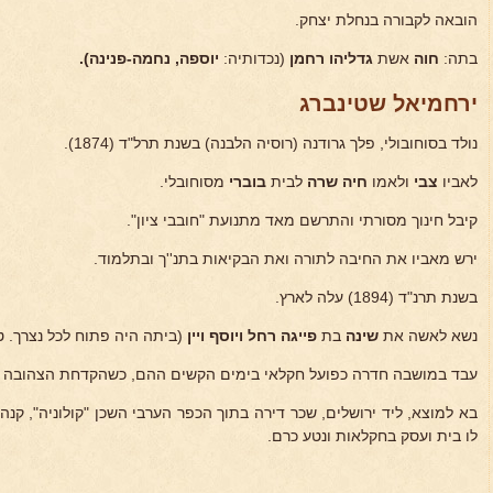
הובאה לקבורה בנחלת יצחק.
בתה:
חוה
אשת
גדליהו רחמן
(נכדותיה:
יוספה,
נחמה-פנינה).
ירחמיאל שטינברג
נולד בסוחובולי, פלך גרודנה (רוסיה הלבנה) בשנת תרל"ד (1874).
לאביו
צבי
ולאמו
חיה שרה
לבית
בוברי
מסוחובלי.
קיבל חינוך מסורתי והתרשם מאד מתנועת "חובבי ציון".
ירש מאביו את החיבה לתורה ואת הבקיאות בתנ''ך ובתלמוד.
בשנת תרנ"ד (1894) עלה לארץ.
נשא לאשה את
שינה
בת
פייגה רחל ויוסף ויין
(ביתה היה פתוח לכל נצרך. ט
עבד במושבה חדרה כפועל חקלאי בימים הקשים ההם, כשהקדחת הצהובה ה
בא למוצא, ליד ירושלים, שכר דירה בתוך הכפר הערבי השכן "קולוניה", קנ
לו בית ועסק בחקלאות ונטע כרם.