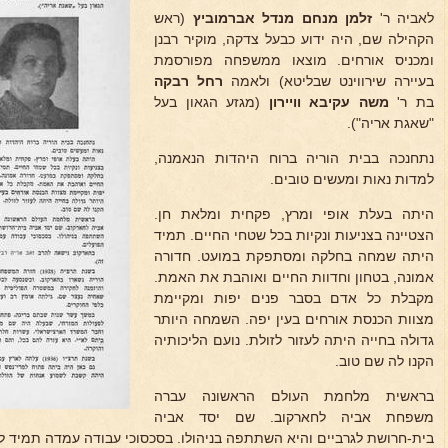
לאביה ר'
זלמן מנחם מנדל אברמוביץ
(ראש
הקהילה שם, היה ידוע כבעל צדקה, מוקיר רבנן
ומכניס אורחים. מוצאו ממשפחה מפורסמת
בעיירה שירווינט שבליטא) ולאמה
רחל רבקה
בת ר'
משה עקיבא וויירון
(מגזע הגאון בעל
"שאגת אריה").
נתחנכה בבית הוריה ברוח היהדות הנאמנה,
למדות נאות ומעשים טובים.
היתה בעלת אופי ומרץ, פקחית ומלאת חן.
הצטיינה בצניעות ונקיות בכל שטחי החיים. תמיד
היתה שמחה בחלקה ומסתפקת במועט. חדורה
אמונה, בטחון וחדוות החיים ואוהבת את האמת.
מקבלת כל אדם בסבר פנים יפות ומקיימת
מצוות הכנסת אורחים בעין יפה. השמחה היותר
גדולה בחייה היתה לעזור לזולת. נועם הליכותיה
הקנו לה שם טוב.
בראשית מלחמת העולם הראשונה עברה
משפחת אביה לחארקוב. שם יסד אביה
בית-חרושת לגרביים והיא השתתפה בניהולו. בסכסוכי עבודה עמדה תמיד ל