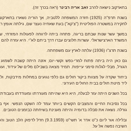
בחארקוב נישאה להרב
זאב אריה רבינר
(ראה בכרך זה).
בשנת תרפ"ה (1925) חזרה המשפחה ללטביה, אך הוריה נשארו ב
לחקירה במשטרה הפוליטית ("צ'קא") בעת שאחיה נעצר שם, גילתה אומץ רב 
במשך עשר שנות שבתם בריגה, פתחה ביתה לרווחה לפעולות המזרחי, ש
המשרד הארצישראלי. עשרות חלוצים עברו דרך ביתם לא"י. היא עזרה להם ב
בשנת תרצ"ו (1936) עלתה לארץ עם משפחתה.
גם כאן היה ביתה פתוח למרי-נפש וקשי-יום; אזנה היתה קשבת לשמוע 
הגורל, מבלי לגלות סימני עייפות. תמיד מצאה בשבילם מלים של עידוד, ו
ביחוד שקדה על מצוות ביקור חולים גם כלפי נגועים במחלות מידבקות, 
ליד מיטת חולים בבית החולים העירוני.
בכל השנים היתה עזר לבעלה, היא היא שהיתה מעוררתו ומעודדתו בעבודתו
בכל נסיבות החיים והמצבים הקשים ביותר עמד לה השקט הנפשי. אף 
גורלה. נשאה את סבלה בדומיה והיתה מענינת בשיחתה כבזמנים הטובים.
ובלילה אור ליום כ"ט אדר א' תשי"ט (.3.1959
השיבה נפשה אל על.