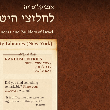
ty Libraries (New York)
RANDOM ENTRIES
משה יהודה עוזיאל
דב ליבוביץ
ישראל מאיר
Did you find something
remarkable?
Share your
discovery
with us!
It is difficult to overstate the
significance of this project.
Haaretz