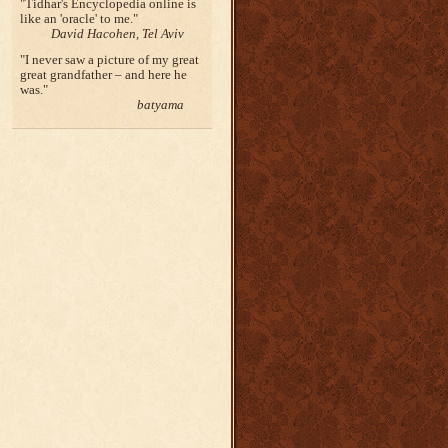
Tidhar's Encyclopedia online is
like an 'oracle' to me.
David Hacohen, Tel Aviv
I never saw a picture of my great
great grandfather – and here he
was.
batyama