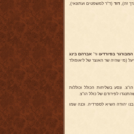
ך זה),
דוד
(ד"ר למשפטים ועתונאי),
המבורגר בפיורדעו
ור'
אברהם בינג
על (מי שהיה שר האוצר של ליאופולד
ו"צ. ונסע בשליחות הכולל וכוללות
התנגדו לפירודם של כולל הו"צ.
נו יהודה השיא לספרדיה. וכנה שמו