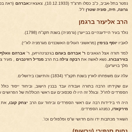
נפטר בתל-אביב, כ"ב כסלו תרצ"ד (10.12.1933), צאצאיו
:אברהם
(ראה בכר
גרונה, חיה, סוניה שטרן
ז"ל.
הרב אליעזר ברגמן
נולד בעיר היידענהיים בבייערן (גרמניה) בשנת תקנ"ח (1798).
לאביו
יוסף בנימין
(מראשוני העולים האשכנזים מגרמניה לא"י).
למד תורה אצל הגאונים
ר' אברהם בעהם
בגינצינהויזען, ר'
אברהם וואלף 
בווירצבורג.
נשא לאשה את
רבקה צילה
בת הרב
מנדיל רוזינ
בוים
, מעיר צי
מלך בויערען).
עלה עם משפחתו לארץ בשנת תקצ"ד (1834) והתישבו בירושלים.
עם שקידתו הרבה בתורה ועבודה עבד בבנין הישוב, וביחוד ייסוד כולל ה
הספרדים לחו"ל. ובגלל זה היו לו סכסוכים עם ראשי הכוללות של הפרושים ש
היה חי בידידות רבה עם ראשי הספרדים וביחוד עם הרב
יצחק קובו,
את ב
מירקאדו,
כמנהג הספרדים.
השאיר מכתבות ידו והם חדושי ש"ס ופלפולים וכו'.
נחום סנפירי (וירשופ)