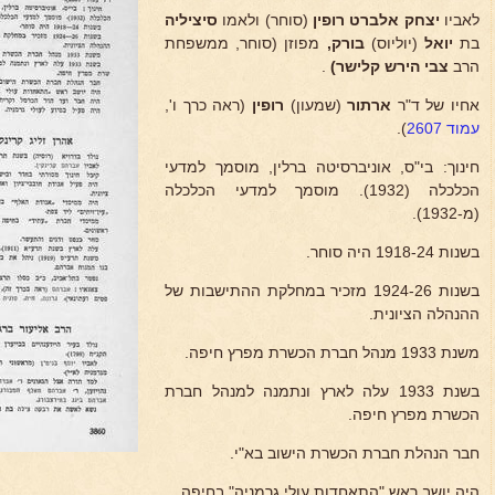
לאביו
יצחק אלברט רופין
(סוחר) ולאמו
סיציליה
בת
יואל
(יוליוס)
בורק,
מפוזן (סוחר, ממשפחת
הרב
צבי הירש קלישר)
.
אחיו של ד"ר
ארתור
(שמעון)
רופין
(ראה כרך ו',
עמוד 2607
).
חינוך: בי"ס, אוניברסיטה ברלין, מוסמך למדעי
הכלכלה (1932). מוסמך למדעי הכלכלה
(מ-1932).
בשנות 1918-24 היה סוחר.
בשנות 1924-26 מזכיר במחלקת ההתישבות של
ההנהלה הציונית.
משנת 1933 מנהל חברת הכשרת מפרץ חיפה.
בשנת 1933 עלה לארץ ונתמנה למנהל חברת
הכשרת מפרץ חיפה.
חבר הנהלת חברת הכשרת הישוב בא"י.
היה יושב ראש "התאחדות עולי גרמניה" בחיפה.