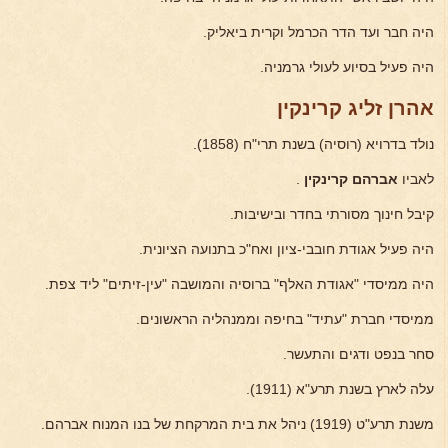
היה חבר ועד הדר הכרמל וקרית ביאליק.
היה פעיל בסיוע לעולי גרמניה.
אהרן זליג קרינקין
נולד בדרויא (רוסיה) בשנת תרי"ח (1858).
לאביו
אברהם קרינקין
.
קיבל חינוך מסורתי בחדר ובישיבות.
היה פעיל אגודת חובבי-ציון ואח"כ בתנועה הציונית.
היה ממיסדי "אגודת האלף" ברוסיה והמושבה "עין-זיתים" ליד צפת.
ממיסדי חברת "עתיד" בחיפה וממנהליה הראשונים.
סחר בנפט ודגים והתעשר.
עלה לארץ בשנת תרע"א (1911).
משנת תרע"ט (1919) ניהל את בית המרקחת של בנו המנוח אברהם.