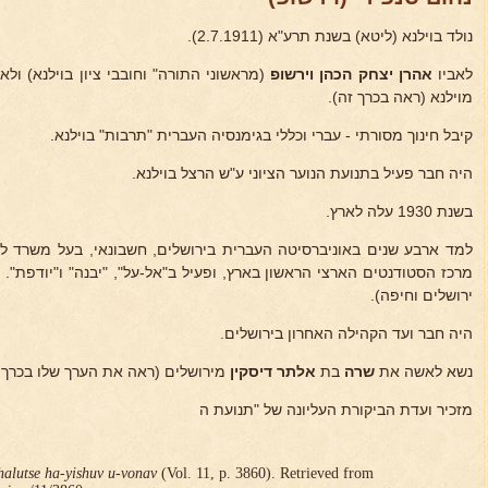
נולד בוילנא (ליטא) בשנת תרע"א (2.7.1911).
לאביו
אהרן יצחק הכהן וירשופ
(מראשוני התורה" וחובבי ציון בוילנא) ולא
מוילנא (ראה בכרך זה).
קיבל חינוך מסורתי - עברי וכללי בגימנסיה העברית "תרבות" בוילנא.
היה חבר פעיל בתנועת הנוער הציוני ע"ש הרצל בוילנא.
בשנת 1930 עלה לארץ.
למד ארבע שנים באוניברסיטה העברית בירושלים, חשבונאי, בעל משרד לבי
מרכז הסטודנטים הארצי הראשון בארץ, ופעיל ב"אל-על", "יבנה" ו"יודפת".
ירושלים וחיפה).
היה חבר ועד הקהילה האחרון בירושלים.
נשא לאשה את
שרה
בת
אלתר דיסקין
מירושלים (ראה את הערך שלו בכרך ז
מזכיר ועדת הביקורת העליונה של "תנועת ה
halutse ha-yishuv u-vonav
(Vol. 11, p. 3860). Retrieved from