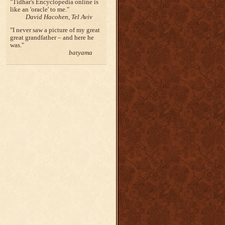
Tidhar's Encyclopedia online is
like an 'oracle' to me.
David Hacohen, Tel Aviv
I never saw a picture of my great
great grandfather – and here he
was.
batyama