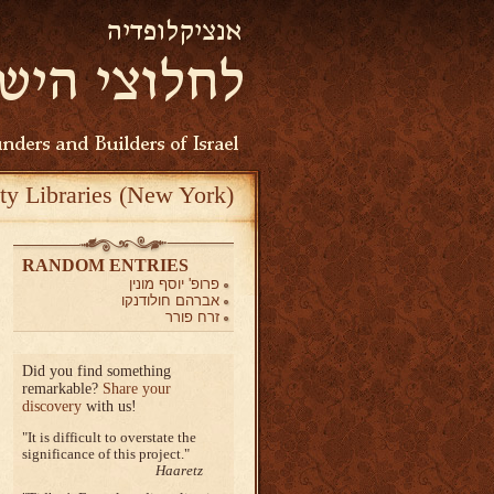
ty Libraries (New York)
RANDOM ENTRIES
פרופ' יוסף מונין
אברהם חולודנקו
זרח פורר
Did you find something
remarkable?
Share your
discovery
with us!
It is difficult to overstate the
significance of this project.
Haaretz