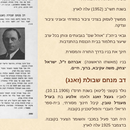
בשנת תשי"ב (1952) עלה לארץ.
ממשיך לעסוק בצרכי ציבור במזרחי ובעניני ציבור
וצדקה.
גבאי ביהכ''נ "אוהל שם" בגבעתים ונותן בכל ערב
שיעור בתלמוד בבית הכנסת בהתנדבות.
חינך את בניו בדרך התורה והמסורת.
בניו (מאשתו הראשונה):
אברהם ז"ל, ישראל
יצחק,
משה עקיבא, ברוך, חיים.
דב מנחם שבולת (זאנג)
נולד בקוצני (ליטא) בשנת תרס"ו (10.11.1906).
לאביו
געצל זאנג
ולאמו
אלטע
בת
בערל
מענדל
טובין.
קיבל חינוך מסורתי, בית-ספר
הריאלי העברי והפוליטכניון בקובנה.
היה חבר פעיל במכבי והשומר הצעיר בקובנה.
בדצמבר 1925 עלה לארץ.