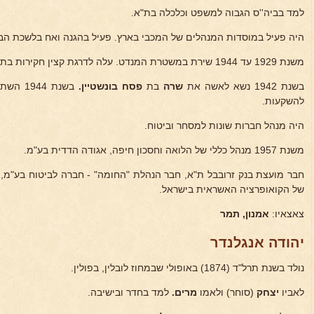
למד בביה''ס הגבוה למשפט וכלכלה בת"א.
היה פעיל במוסדות המנהלים של המכבי בארץ. פעיל בהגנה ואח בלשכת הב
משנת 1929 עד 1944 שירת במשטרת המנדט. עלה לדרגת קצין חקירות בת"א וחיפה.
בשנת 1942 נשא לאשה את
שרה
בת
פסח בונשטיין.
בשנת 4
להשקעות.
היה מנהל חברות שונות למסחר וביטוח.
משנת 1957 מנהל כללי של הלואה וחסכון חיפה, אגודה הדדית בע"מ.
חבר מועצת בנק זרובבל ת"א, חבר הנהלת "החומה" - חברה לביטוח בע"מ,
של הקואופרציה האשראית בישראל.
צאצאיו:
אמנון, תמר
יהודה אנגלנדר
נולד בשנת תרל"ד (1874) באופולי שבמחוז לובלין, בפולין.
לאביו
יצחק
(סוחר) ולאמו
מרים.
למד בחדר ובישיבה.