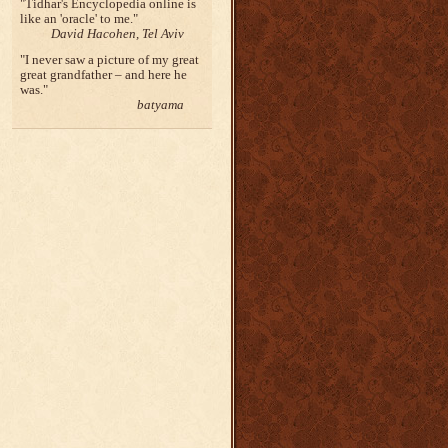
Tidhar's Encyclopedia online is
like an 'oracle' to me.
David Hacohen, Tel Aviv
I never saw a picture of my great
great grandfather – and here he
was.
batyama