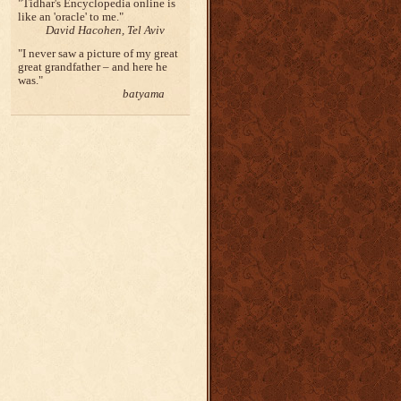
Tidhar's Encyclopedia online is
like an 'oracle' to me.
David Hacohen, Tel Aviv
I never saw a picture of my great
great grandfather – and here he
was.
batyama