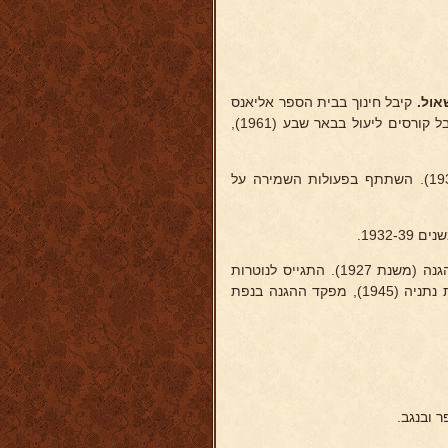
ול.
קיבל חינוך בבית הספר אליאנס
(כי"ח) ביפו, בבי"ס תיכון "גאולה" בת"א, ושנתיים למד משפט וכלכלה. קיבל קורסים ליעול בבאר שבע (1961),
בשנת 1932 היה ממיסדי הכפר "אבן-יהודה" והיה חבר ועד הכפר (1933-6). השתתף בפעולות השמירה על
1932.
כל השנים חבר ההגנה (משנת 1927). התגייס לנוטרות
והיה מפקד ההגנה והנוטרים בגוש אבן יהודה (1936-45), וסגן מפקד נפת נתניה (1945), מפקד ההגנה בנפת
 ובנגב.