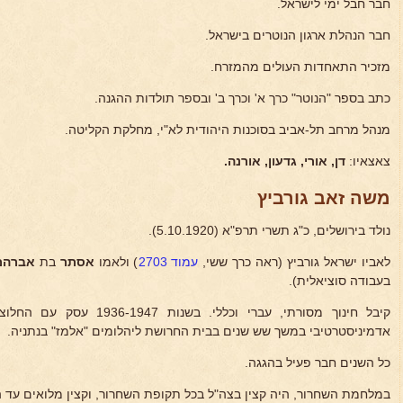
חבר חבל ימי לישראל.
חבר הנהלת ארגון הנוטרים בישראל.
מזכיר התאחדות העולים מהמזרח.
כתב בספר "הנוטר" כרך א' וכרך ב' ובספר תולדות ההגנה.
מנהל מרחב תל-אביב בסוכנות היהודית לא"י, מחלקת הקליטה.
צאצאיו:
דן, אורי, גדעון, אורנה.
משה זאב גורביץ
נולד בירושלים, כ"ג תשרי תרפ"א (5.10.1920).
לאביו ישראל גורביץ (ראה כרך ששי,
עמוד 2703
) ולאמו
אסתר
בת
אברהם 
בעבודה סוציאלית).
קיבל חינוך מסורתי, עברי וכללי
אדמיניסטרטיבי במשך שש שנים בבית החרושת ליהלומים "אלמז" בנתניה.
כל השנים חבר פעיל בהגגה.
במלחמת השחרור, היה קצין בצה"ל בכל תקופת השחרור, וקצין מלואים עד ה