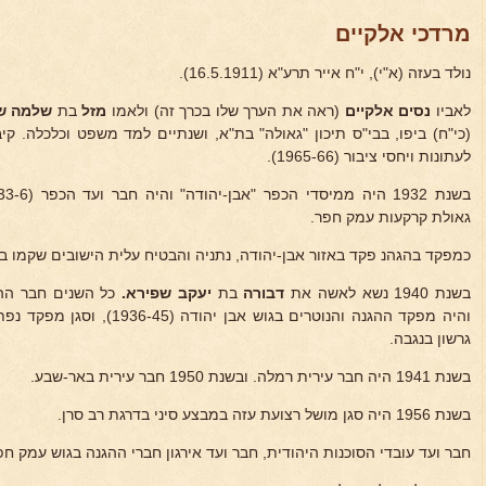
מרדכי אלקיים
נולד בעזה (א"י), י"ח אייר תרע"א (16.5.1911).
לאביו
נסים אלקיים
(ראה את הערך שלו בכרך זה) ולאמו
מזל
בת
שלמה שא
לעתונות ויחסי ציבור (1965-66).
גאולת קרקעות עמק חפר.
כמפקד בהגהנ פקד באזור אבן-יהודה, נתניה והבטיח עלית הישובים שקמו בשנים -39
בשנת 1940 נשא לאשה את
דבורה
בת
יעקב
שפירא.
גרשון בנגבה.
בשנת 1941 היה חבר עירית רמלה. ובשנת 1950 חבר עירית באר-שבע.
בשנת 1956 היה סגן מושל רצועת עזה במבצע סיני בדרגת רב סרן.
חבר ועד עובדי הסוכנות היהודית, חבר ועד אירגון חברי ההגנה בגוש עמק חפר