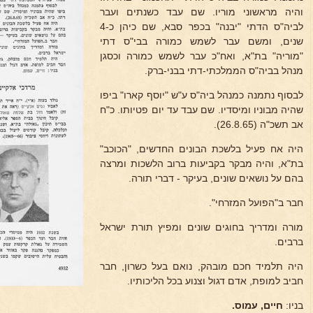
והיה מראשוני מוריו. שם עבד כשנתים ועבר
לביה"ס הדתי "יבנה" בכפר סבא, שם כיהן כ-4
שנים, ומשם עבר לשמש כמורה בבי"ס דתי
"מוריה" בת"א, ואח"כ עבר לשמש כמורה וכסגן
מנהל בביה"ס הממלכתי-דתי בבני-ברק.
לבסוף נתמנה כמנהל ביה"ס ע"ש "יוסף קארו" ביפו
שהיה מבוניו ומיסדיו. שם עבד עד יום פטיותו. כ"ח
אב תשכ"ה (26.8.65).
היה אח פעיל בלשכת הבונים החדשים, "הכוכב"
בת"א, והיה מבקר בקביעות ברוב הלשכות ומרצה
בהם על נושאים שונים, בעיקר - דברי תורה.
חבר ב"הפועל המזרחי".
מורה ומדריך בחוגים שונים ומפיץ תורת ישראל
ברבים.
היה תלמיד חכם מובהק, נואם בעל כשרון, חבר
חביב למופת, אדם דגול וצנוע בכל הליכותיו.
בניו:
חיים, עמוס.