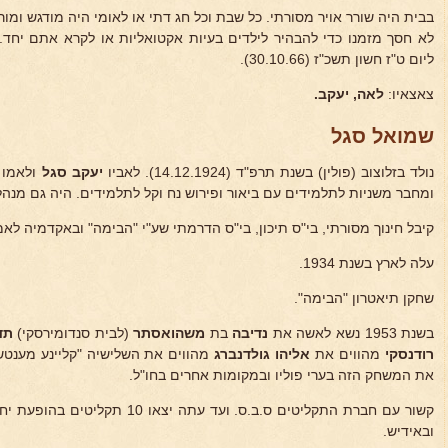
בבית היה שורר אויר מסורתי. כל שבת וכל חג דתי או לאומי היה מודגש ומו
לא חסך מזמנו כדי להבהיר לילדים בעיות אקטואליות או לקרא אתם יחד.
ליום ט"ז חשון תשכ"ז (30.10.66).
צאצאיו:
לאה, יעקב.
שמואל סגל
נולד בזלוצוב (פולין) בשנת תרפ"ד (14.12.1924). לאביו
יעקב סגל
ולאמו 
ומחבר משניות לתלמידים עם ביאור ופירוש נח וקל לתלמידים. היה גם מנהל
קיבל חינוך מסורתי, בי"ס תיכון, בי"ס הדרמתי שע"י "הבימה" ובאקדמיה לאמ
עלה לארץ בשנת 1934.
שחקן תיאטרון "הבימה".
בשנת 1953 נשא לאשה את
נדיבה
בת
משה
ואסתר
(לבית סנדומירסקי)
תד
רודנסקי
מהווים את
אליהו גולדנברג
מהווים את השלישיה "קליינע מענט
את המשחק הזה בערי פוליו ובמקומות אחרים בחו"ל.
קשור עם חברת התקליטים ס.ב.ס. ועד עתה יצאו 10 תקליטים בהופעת יחיד וכן עם
ובאידיש.