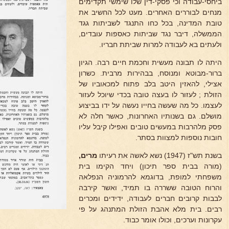
ביחסי-עבודה וכי פסקי-דין שלו שימשי תקדימים
מנחים לבוררים האחרים. מעט לכל החשיב את
טובת המדינה, בכל כחו התנגד לשביתות גגד
הממשלה, דיבר נגד שביתות כאספות עובדים,
ולעתים בא לעבודה למרות שביתת חבריו.
היתה לו תבונה מעשית וחכמת חיים רבה. הגיון
ברור-מבוטא ומנוסח, בבהירות מרבית. כשרון
אצילי, להאזין היטב בלב פתוח למכאוביו של
הזולת ; לעזור לו בעצה טובה בכדי שיוכל לעזור
לעצמו. כל מה שעשה בחייו נעשה על ידו בביצוע
מושלם. גם בשנותיו האחרונות, כאשר חלה לא
פסק מלהרבות במעשים טובים ואפילו קיבל עליו
חובות נוספות למצוות בסתר.
בשנת תש"ז (1947) נשא לאשה את רעיתו
מרים,
(מורה בבית ספר תיכון) ויחד הקימו בית
משפחתי למופת, בדוגמא להרמוניה הנפלאה
והרוח הטובה ששררה בו תמיד, ואשר קירבה
לבבות קרובים חברים לעבודה, ידידים ומכרים
רבים. בית מלא אהבת הזולת המתנהג על פי
עקרונות וערכים, וכולו אומר כבוד.