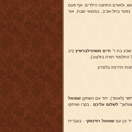
רגש, ולאורם התחנכו הילדים. אף פעם
 נפטר בתל-אביב, במוצאי שבת, אור
שבע בת ר'
חיים משה
זילברשיץ
(רב
 התלמוד תורה בזלצוב).
נות הדרמה בלונדון.
הר
(לאופר). יחד עם השחקן
שמואל
שעלאך"
לשלום עליכם
. בקרו ושיחקו
שמואל
רודנסקי
- בעברית