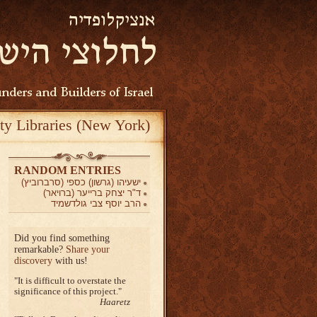
ty Libraries (New York)
RANDOM ENTRIES
ישעיהו (גרשון) כספי (סרברוביץ)
ד"ר יצחק ברייער (ברויאר)
הרב יוסף צבי גולדשמיד
Did you find something
remarkable?
Share your
discovery
with us!
It is difficult to overstate the
significance of this project.
Haaretz