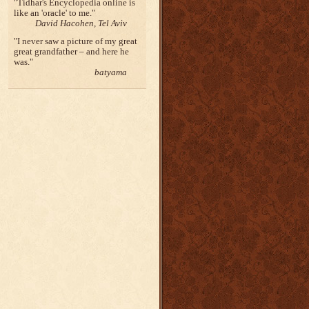
Tidhar's Encyclopedia online is
like an 'oracle' to me.
David Hacohen, Tel Aviv
I never saw a picture of my great
great grandfather – and here he
was.
batyama