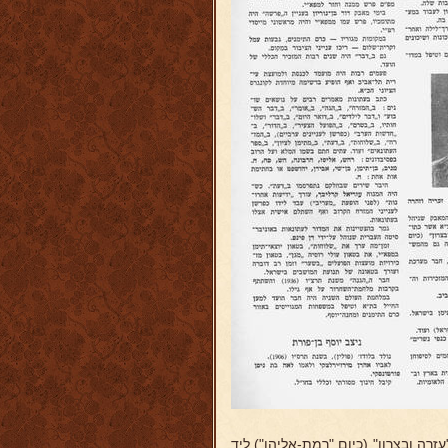
רה ובצרון" (כיום "רמת-אליהו") ליד