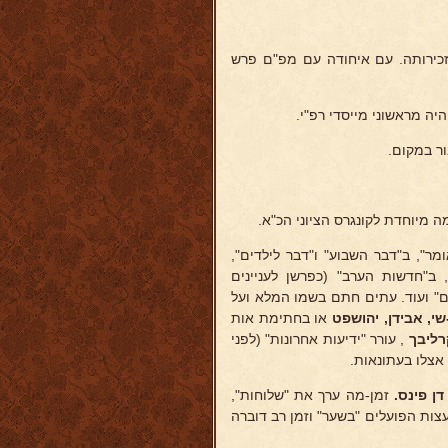
זכירותה. עם איחודה עם מפ"ם פרש
יה מראשוני מייסדי רפ"י.
ור במקום.
 מיוחדת לקונגרס הציוני הכ"א.
מר", ב"דבר השבוע" ו"דבר לילדים",
, ב"חדשות הערב" (כפרשן לעניינים
ים" ועוד. עתים חתם בשמו המלא ועל
שי, אבידן, יהושפט
או בחתימת אות
רליבך
, עורר "ידיעות אחרונות" (לפני
אצלו בעתונאות.
ן פינס.
זמן-מה ערך את "שלוחות",
ועצות הפועלים "בשער" וזמן רב דוברה