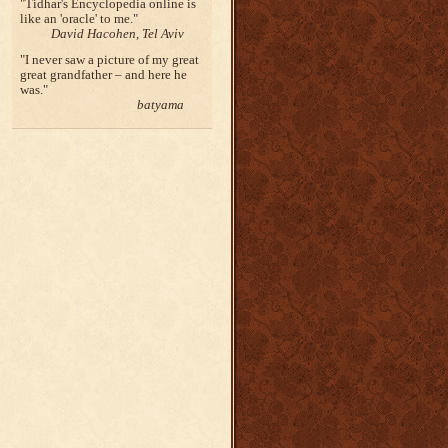
Tidhar's Encyclopedia online is
like an 'oracle' to me.
David Hacohen, Tel Aviv
I never saw a picture of my great
great grandfather – and here he
was.
batyama