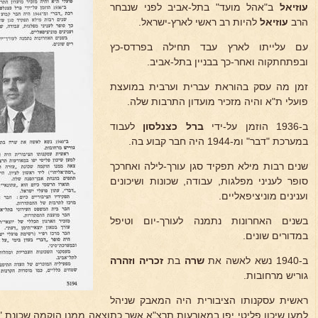
עוזיאל
ב"אהל מועד" בתל-אביב לפני שנבחר
הרב
עוזיאל
להיות רב ראשי לארץ-ישראל.
עם עלייתו לארץ עבד תחילה בפרדס-כץ
ובפתחתקוה ואחר-כך בבניין בתל-אביב.
זמן מה עסק בהוראת עברית וערבית במועצת
פועלי ת"א והיה מזכיר מועדון התרבות שלה.
ב-1936 הוזמן על-ידי
ברל כצנלסון
לעבוד
במערכת "דבר" ומ-1944 היה חבר קבוע בה.
שנים רבות מילא תפקיד סגן עורך-לילה ואחרכך
סופר לעניני מפלגות, עבודה, שכונות ושיכונים
וענינים מוניציפאליים.
בשנים האחרונות נתמנה לעורך-יום וטיפל
במדורים שונים.
ב-1940 נשא לאשה את
שרה
בת
זכריה וזהרה
גוריש מרחובות.
ראשית עסקנותו הציבורית היה המאבק שניהל
למען שיכון פליטי יפו במאורעות תרצ"א אשר כתוצאה ממנו הוקמה שכונת "עז