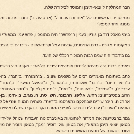
חבר המחלקה ליוצאי-תימן והמוסד לביקורת שלה.
ממייסדיה הראשונים של "אחדות העבודה" (אז סיעה ב') וחבר מרכזה ומ
ממנה וחזר למפא"י.
בימי מאבק
דוד בן-גוריון
בעניין ה"פרשה" היה מתומכיו, פרש עמו ממפא"י וה
במקומות מגוריו - כרם התימנים, גבעות עמל וקרית-שלום - ריכז ענייני הציב
גם ב"דבר" היה שנים רבות המזכיר הכללי של הועד.
פעמים רבות היה מועמד לכנסת ולמועצת עירית תל-אביב ואף הופיע ברשימה
כתב בעתונות מאמרים רבים על נושאים שונים : ב"המזרח", ב"הגה", ב"או
ב"דואר היום", ב"דבר" ושלוחותיו, ב"בטרם", ב"הפועל הצעיר", ב"הדור"
ערביים), ב"המזרח", ב"שלוחות", ב"דעת", ב"מתימן לציון", ב"ספר העתונא
הרוב בפסיבדונים:
רחש, אליפז, חרבונה, חש, סח, ח.
מגיב, בן-תימן, בן-
אחת
: ח.
חיבר שירים שבחלקם נתפרסמו ב"דעת". כשהיה המנוח
עזריאל ק
הופעת "מעריב") עבד לידו כפרשן לענייני המזרח הקרוב ואף השתלם אישית 
גמר בהצטיינות את המדור לעתונאות באוניברסיטה העברית שנוהל על-ידי
ד
בטאון יוצאי-תימן במפא"י, את בטאון עולי רוסיה "מגן", בטאון מזכירויות מ
ועורר בסאונה של תנועת המושבים בישראל.