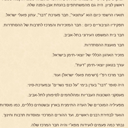
ראשון לציון. היה גם מהמשתתפים בהנחת אבן-הפנה שלה.
תוארו הרשמי כיום הוא "עתונאי", חבר מערכת "דבר", עתון פועלי ישראל.
תפקידיו הציבוריים כיום : חבר המזכירות והמרכז לתרבות של ההסתדרות.
חבר בית המשפט העירוני בתל-אביב.
חבר מועצת ההסתדרות.
מזכיר הארגון הכללי של יוצאי-תימן בישראל.
עורך בטאון יוצאי-תימן "דעת".
חבר מרכז רפ"י (רשימת פועלי ישראל) ועוד.
היה סופר "דבר" בעדן בימי "על כנפי נשרים" ובמערכת-סיני.
מעסקני השכונות העבריות ומהלוחמים לסיפוחן לתל-אביב.
מפעיליה המוכרים של העדה התימנית בארץ ובשטחים כלליים, כמו מוסדות 
הוועד לבחירת רבנים ראשיים, ועד ההורים המרכזי ומוסדות תרבות וחינוך.
נבחר כמה פעמים לועידות מפא"י והיה חבר המרכז שלה.