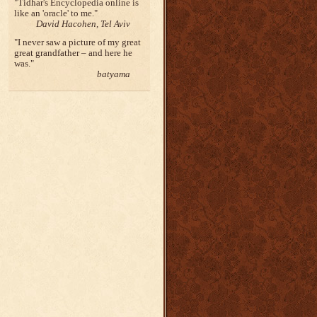
Tidhar's Encyclopedia online is
like an 'oracle' to me.
David Hacohen, Tel Aviv
I never saw a picture of my great
great grandfather – and here he
was.
batyama