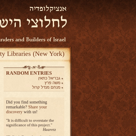
ty Libraries (New York)
RANDOM ENTRIES
גבריאל כתאין
משה פרץ
מנחם מנדל קרול
Did you find something
remarkable?
Share your
discovery
with us!
It is difficult to overstate the
significance of this project.
Haaretz