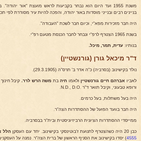
משנת 1955 ועד היום הוא נבחר בקביעות לראש מועצת "אור יהודה
בניינים רבים ובנייני מוסדות באור יהודה, והפכה להיות עיר מסודרת לפי תכ
היה חבר מזכירות מפא"י, וכיום חבר לשכת "העבודה".
בשנת 1965 הצטרף לרפ"י ונבחר לחבר הכנסת מטעם רפ"י.
בנותיו:
עדית, תמר, מיכל.
ד"ר מיכאל גורן (גורנשטיין)
נולד בקישינוב (בסרביה) כ"ה אדר ב' תרס"ה (29.3.1905).
לאביו
אברהם חיים גורנשטיין
ולאמו
חיה
בת
משה הרש לרר.
קיבל חינוך 
ורופא טבעוני, וקיבל תואר ד"ר .N.D., D.O.
היה בעל משתלות, בעל כרמים.
היה חבר בוועד הפועל של ההסתדרות הצה"ר.
ממייסדי ההסתדרות הציונית הרביזיוניסטית ובית"ר בבסרביה.
כבן 20 היה כשהצטרף לתנועת ז'בוטינסקי בקישינוב. יחד עם העסקן
הלל צ
4555
) יסדו בקישינוב את הסניף הראשון של ברית הצה"ר. נמנה על העסקני