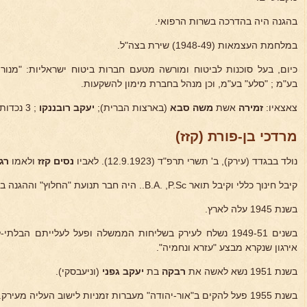
בהגנה היה בהדרכה בשרות הרפואי.
במלחמת העצמאות (1948-49) שירת בצה"ל.
כיום, בעל סוכנות לביטוח ומורשה מטעם חברות ביטוח ישראליות: "מנורה"
בע"מ ; "סלע" בע"מ, וכן מנהל בחברת מימון להשקעות.
צאצאיו:
זמירה
אשת
משה סבא
(בארצות הברית);
יעקב רובננקו
; 3 נכדות ו-2 נכדים.
מרדכי בן-פורת (קזז)
נולד בבגדד (עירק), ב' תשרי תרפ"ד (12.9.1923). לאביו
נסים קזז
ולאמו
רג
קיבל חינוך כללי וקיבל תואר B.A. ,P.Sc.. היה חבר תנועת "החלוץ" וההגנה במחתרת בעירק.
בשנת 1945 עלה לארץ.
בשנים 1949-51 נשלח לעירק בשליחות הממשלה ופעל לעלייתם הבלת
אירגון שנקרא מבצע "עזרא ונחמיה".
בשנת 1951 נשא לאשה את
רבקה
בת
יעקב גפני
(וניעבסקי).
בשנת 1955 פעל להקים ב"אור-יהודה" מעברות זמניות לישוב העליה מעירק.