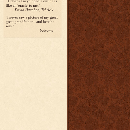
Tidhar's Encyclopedia online is
like an 'oracle' to me.
David Hacohen, Tel Aviv
I never saw a picture of my great
great grandfather – and here he
was.
batyama