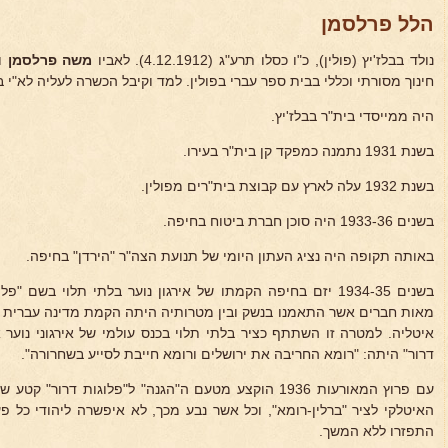
הלל פרלסמן
נולד בבלז'יץ (פולין), כ"ו כסלו תרע"ג (4.12.1912). לאביו
משה פרלסמן
ו
חינוך מסורתי וכללי בבית ספר עברי בפולין. למד וקיבל הכשרה לעליה לא"י 
היה ממייסדי בית"ר בבלז'יץ.
בשנת 1931 נתמנה כמפקד קן בית"ר בעירו.
בשנת 1932 עלה לארץ עם קבוצת בית"רים מפולין.
בשנים 1933-36 היה סוכן חברת ביטוח בחיפה.
באותה תקופה היה נציג העתון היומי של תנועת הצה"ר "הירדן" בחיפה.
בשנים 1934-35 יזם בחיפה הקמתו של אירגון נוער בלתי תלוי בש
מאות חברים אשר התאמנו בנשק ובין מטרותיה היתה הקמת מדינה עברית ב
איטליה. למטרה זו השתתף כציר בלתי תלוי בכנס עולמי של אירגוני נוער
דרור" היתה: "רומא החריבה את ירושלים ורומא חייבת לסייע בשחרורה".
עם פרוץ המאורעות 1936 הוקצע מטעם ה"הגנה" ל"פלוגות דר
האיטלקי לציר "ברלין-רומא", וכל אשר נבע מכך, לא איפשרה ליהודי כל פעו
התפזרו ללא המשך.