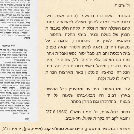
ולישיבות.
בשנותיו האחרונות נתאלמן (היתה אשת חיל,
נבונה אשר דאגה לחינוך מעולה לצאצאיה. נתנה
להם השכלה יהודית וכללית. לקחה חלק בעבודות
הבנין של בעלה ובניה. בימי מחלה ומחסור -
כשהגיעו לארץ עד שהסתדרו, התגברה על
מצוקת החיים. דאגה לנקיון ולסדר הנאה בפנים
בית הכנסת והבית), סבל יסורי נפש ואבלות אחרי
מות בנו האהוב עליו ירמיהו ז"ל, שהיה יד ימינו
בעבודת-בנין ומנהל ראשי בחברת בנין נוה. בתו
הבכירה, בת-ציון פינסטון באה מארצות הברית
ודאגו לו לעת זקנה.
עד יומו האחרון היה ער ומתעניין בכל הנעשה
בארץ. רבים היו מבאי-ביתו שנעזרו על ידו
בעצתו, בהדרכתו וגם במתן בסתר.
נפטר בתל-אביב, ט' תמוז תשכ"ו (27.6.1966)
והובא לקבורה בקרית שאול, תל-אביב.
צאצאיו:
בת-ציון פינסטון; חיים אבא ספוז'ני
קוב (אייזיקסון); ירמיהו
ז"ל;
ח