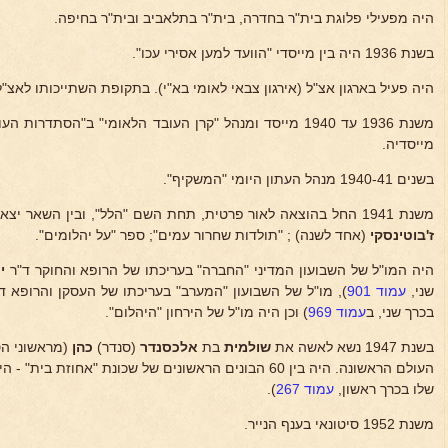
היה מפעילי פלוגת בית"ר בחדרה, בית"ר בתלאביב ובית"ר בחיפה.
בשנת 1936 היה בין מייסדי "הוועד למען אסירי עכו".
היה פעיל בארגון אצ"ל (אירגון צבאי לאומי בא"י). בתקופת השתייכותו לאצ"ל נאסר בשנת 944
משנת 1936 עד 1940 מייסד ומנהל "קרן העובד הלאומי" ב"הסתד
מייסדיה.
בשנים 1940-41 מנהל העתון היומי "המשקיף".
משנת 1941 החל בהוצאה לאור פרטית, תחת השם "הלל", ובין השאר יצאו בהוצאה זאת מספר ספרים על
ז'בוטינסקי
(אחד לשנה) ; "תולדות שחרור עמים"; ספר "על יהלומים".
היה המו"ל של השבועון המדיני "החברה" בעריכתו של הרופא והחוקר ד"ר
י
שני,
עמוד 901
), מו"ל של השבועון "המערב" בעריכתו של העסקן והרופא ד
בכרך שני, ב
עמוד 969
) וכן היה מו"ל של הירחון "היהלום".
בשנת 1947 נשא לאשה את
שולמית
בת
אלכסנדר
(סנדר)
כהן
(מראשוני הס
העולם הראשונה. היה בין 60 הבונים הראשונים של שכונת "אחו
שלו בכרך ראשון,
עמוד 267
).
משנת 1952 סיטונאי בענף הנייר.