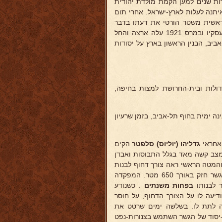
רות שנים למען הקמת מולדת יהודית
לטתו גמורה ואיתנה לעלות לארץ-ישראל. אחרי תום
ראשית משטר הורטי את דעתו בדבר
איהאפשרות ליהודים להתמזג בשלום עם הגויים בארצותיהם, חיסל את עסקיו ובמרס 1921 עלה ארצה והחל
ביב, הבנין הראשון בארץ על יסודות
דולות ובית-החרושת למצות בחיפה,
ת לבנין תחנת טעינה ימית בחוף תל-אביב, בזמן שרעיון
גדליהו (יוליוס)
סלפטר
הקים
טי במזרח הקרוב במצב קשה מאד בגלל התבוסות ואבדן
 והמטה הראשי ראה צורך דחוף לבנות
על נהר פרת לצרכי הובלה צבאית כבדה, ואולי אף לצרכי נסיגה מזרחה, גשר חזק באורך 650 מטר. המפקדה
 לבנותו
בפחות משנתים
. כשנודע
דיעה לו על הצורך הדחוף, על חוסר
ה לתת לו. בשלשה ימים שרטט את
-יסוד של הגשר השתמש בצנורות-נפט