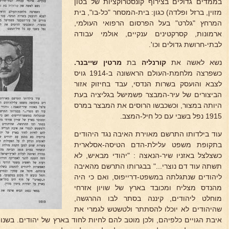
בממדים גדולים בצירוף קונסטרוקציות של בטון
מזוין, ברזל ופלדה) כגון: בית-המסחר "כל-בו", בית
המרחץ "גלרט" בעל הפרסום הרפואי העולמי,
ארמונות, קסרקטינים ענקיים, אולמי עבודה
לבתי-חרושת גדולים וכו'.
נשא לאשה את
קורנליה
בת
מרטין שייבנר.
כשפרצה מלחמת-העולם הראשונה ב-1914 גויס
לצבא והועסק בשרות הנדסי, עבד בחיזוק אזור
הביצורים של עיר-המבצר פשמישל בגליציה בעת
היותה במצור, וכשכבשו הרוסים את המבצר במרס
1915 נפל בשבי עם כל חיל-המצב.
עוד בילדותו התרשם מאוירת האיבה נגד היהודים
בתקופת משפט עלילת-הדם הטיסה-אסלארית
כשצלצל באזניו שיר-הנאצה : "יהודי מבאיש, לא
תשתה עוד דם נוצרי..." בבגרותו התרשם מהאיבה
ליהודים שנתגלתה במשפט-דרייפוס, ואם כי היה
מהנדס מצליח ומכובד בארץ של שויון אזרחי
מוחלט ליהודים, קיננה בסתר לבו ההרגשה,
שהיהודים לא יוכלו להסתתר ולטשטש לגמרי את
איבת הגויים כלפיהם, ולכן מוטב להם לחיות לחוד בארץ של יהודים. בשנ