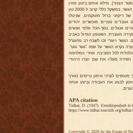
עיראקית (אורך 30 מטר וקוטר חצי מטר הצנור), מילא אותם ביטון מזוין
ותקע אותם בקרקע הנהר בקבוצות של 10-10 צנורות. את השלד העליון של הגשר, במשקל כללי קרוב ל-2000 טון
של ריקועי ברזל מעוקמים, שניטלו
 ועובדים טכניים מוכשרים יהודים
יים אנגלים. בסך-הכל אלפי אנשים
דה מוגברת. השטפון הגדול באביב
רבעה חדשים ו-28 יום במקום שנתים. הגשר ויוצרי זכו לשבח רב מהגנרל
קרה נקרא הגשר על שמו "גשר גוט".
 כלכלית לכל הסביבה. אחרי המלחמה
 הסירה מעליו את שם יוצרו היהודי
מוסך מטוסים לצרכי אימון טייסים (אורך
ם. גוט הוזמן לבצע את העבודה וביצע אותה
צים,
APA citation
Tidhar, D. (1947).
Entsiklopedyah le-
https://www.tidhar.tourolib.org/tidha
Copyright © 2026 by the Estate of Da