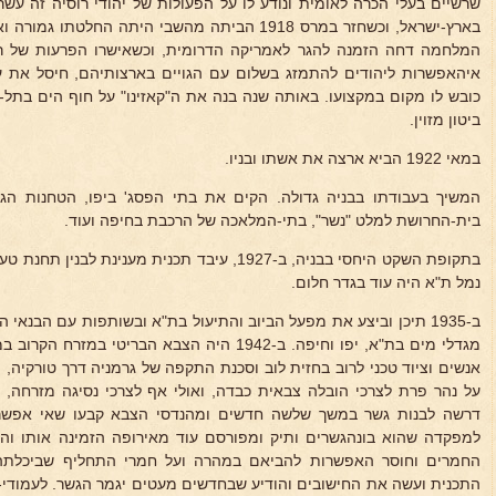
שרשיים בעלי הכרה לאומית ונודע לו על הפעולות של יהודי רוסיה זה עש
בארץ-ישראל, וכשחזר במרס 1918 הביתה מהשבי היתה הח
המלחמה דחה הזמנה להגר לאמריקה הדרומית, וכשאישרו הפרעות של 
כובש לו מקום במקצועו. באותה שנה בנה את ה"קאזינו" על חוף הים בתל-א
ביטון מזוין.
במאי 1922 הביא ארצה את אשתו ובניו.
המשיך בעבודתו בבניה גדולה. הקים את בתי הפסג' ביפו, הטחנות הג
בית-החרושת למלט "נשר", בתי-המלאכה של הרכבת בחיפה ועוד.
בתקופת השקט היחסי בבניה, ב-1927, עיבד תכנית מענינ
נמל ת"א היה עוד בגדר חלום.
ב-1935 תיכן וביצע את מפעל הביוב והתיעול בת"א ובשותפות עם הבנאי האחראי
מגדלי מים בת"א, יפו וחיפה. ב-1942 היה הצבא הברי
אנשים וציוד טכני לרוב בחזית לוב וסכנת התקפה של גרמניה דרך טורקיה,
דרשה לבנות גשר במשך שלשה חדשים ומהנדסי הצבא קבעו שאי אפשר
למפקדה שהוא בונהגשרים ותיק ומפורסם עוד מאירופה הזמינה אותו והו
החמרים וחוסר האפשרות להביאם במהרה ועל חמרי התחליף שביכלת
התכנית ועשה את החישובים והודיע שבחדשים מעטים יגמר הגשר. לעמודי