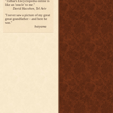
Tidhar's Encyclopedia online is
like an 'oracle' to me.
David Hacohen, Tel Aviv
I never saw a picture of my great
great grandfather – and here he
was.
batyama