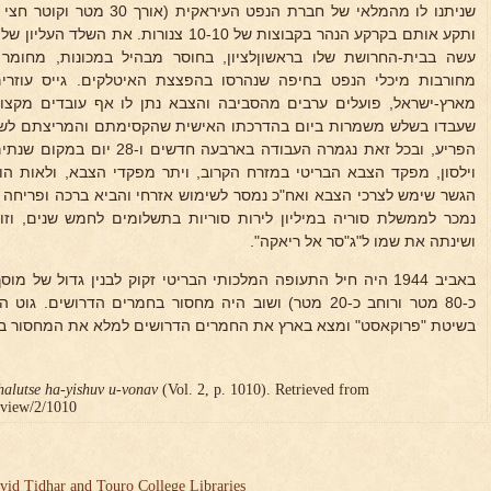
שניתנו לו מהמלאי של חברת הנפט ה
עשה בבית-החרושת שלו בראשוןלציון, בחוסר מבהיל במכונות, מחומר 
מחורבות מיכלי הנפט בחיפה שנהרסו בהפצצת האיטלקים. גייס עוזרים
מארץ-ישראל, פועלים ערבים מהסביבה והצבא נתן לו אף עובדים מקצוע
שעבדו בשלש משמרות ביום בהדרכתו האישית שהקסימתם והמריצתם לשקי
הפריע, ובכל זאת נגמרה העבודה בא
וילסון, מפקד הצבא הבריטי במזרח הקרוב, ויתר מפקדי הצבא, ולאות הו
הגשר שימש לצרכי הצבא ואח"כ נמסר לשימוש אזרחי והביא ברכה ופריחה
נמכר לממשלת סוריה במיליון לירות סוריות בתשלומים לחמש שנים, וזו
ושינתה את שמו ל"ג"סר אל ריאקה".
באביב 1944 היה חיל התעופה המלכותי הבריטי זקוק לבנין גדול של 
כ-80 מטר ורוחב כ-20 מטר) ושוב היה מחסור בחמרים הדרושי
בשיטת "פרוקאסט" ומצא בארץ את החמרים הדרושים למלא את המחסור בע
halutse ha-yishuv u-vonav
(Vol. 2, p. 1010). Retrieved from
r/view/2/1010
vid Tidhar and Touro College Libraries