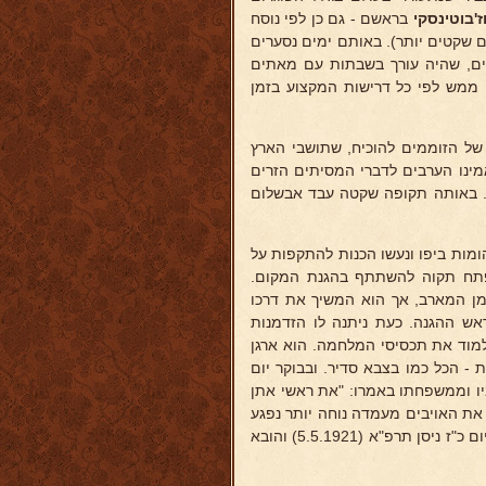
ז'בוטינסקי
בראשם - גם כן לפי נוסח
 שקטים יותר). באותם ימים נסערים
לים, שהיה עורך בשבתות עם מאתים
ם ממש לפי כל דרישות המקצוע בזמן
 של הזוממים להוכיח, שתושבי הארץ
אמינו הערבים לדברי המסיתים הזרים
ם. באותה תקופה שקטה עבד אבשלום
ההסתה את פעולתה וב-1 במאי 1921 פרצו המהומות ביפו ונעשו הכנות להתקפות על
לפתח תקוה להשתתף בהגנת המקום.
מן המארב, אך הוא המשיך את דרכו
ש ההגנה. כעת ניתנה לו הזדמנות
מוד את תכסיסי המלחמה. הוא ארגן
- הכל כמו בצבא סדיר. ובבוקר יום
ו וממשפחתו באמרו: "את ראשי אתן
 את האויבים מעמדה נוחה יותר נפגע
בכדורים בראשו ובחזהו. האויב נהדף, אך הוא נפל חלל על הגנת מושבתו ביום כ"ז ניסן תרפ"א (5.5.1921) והובא