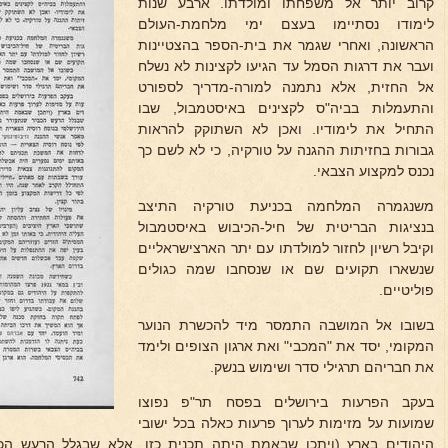
קרוב יותר אל משפחתו ומולדתו. ארבע שנות
לימודו נסתיימו בעצם ימי מלחמת-העולם
הראשונה, ואחרי שגמר את בית-הספר בהצטיינות
ועבר את דרגות הסמל עד הגיעו לקצינות לא נשלח
אל החזית, אלא נתמנה למורה-מדריך לספורט
והתעמלות בביה"ס לקצינים באיסטמבול, שבו
התחיל את לימודיו. ואכן לא השתוקק להראות
גבורות בחזיתות ההגנה על טורקיה, כי לא לשם כך
נכנס למקצוע הצבאי.
משנגמרה המלחמה בכניעת טורקיה התיצב
בנציגות הבריטית של חיל-הכיבוש באיסטמבול
וקיבל רשיון לחזור למולדתו עם יתר הארצישראליים
שנשארו תקועים שם או שנסחבו שמה כגולים
פוליטיים.
בשובו אל המושבה התמסר מיד להכשרת הנוער
המקומי, יסד את "המכבי" ואת ארגון הצופים ולימד
את חבריהם תרגילי סדר ושימוש בנשק.
בעקב הפרעות בירושלים בפסח תר"פ נפוצו
שמועות על מזימות לערוך פרעות כאלה בכל ישובי
היהודים בארץ (ויתכן שבאמת היתה תכנית כזו, אלא שבגלל הרעש הכב