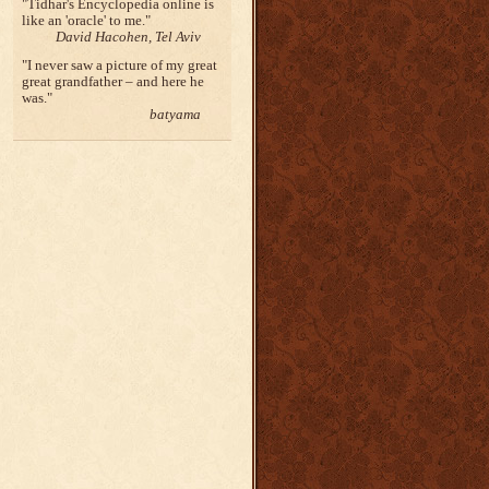
Tidhar's Encyclopedia online is
like an 'oracle' to me.
David Hacohen, Tel Aviv
I never saw a picture of my great
great grandfather – and here he
was.
batyama