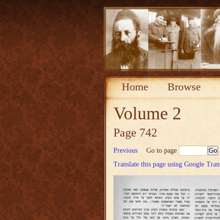
Home
Browse
Volume 2
Page 742
Previous
Go to page
Translate this page using Google Tran