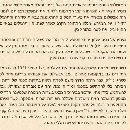
הירושלמי בנוסח רוסיה הצארית תחת דגל בריטי ובגלל מאסר אנשי ההגנה
ו
רוסיה הצארית - הוכרחו רוקמי המזימות לדחות את המשכת תכניתם לזמנים
היה אבשלום מכשיר את צעירי המקום להתגוננות צבאית סדירה והתרגי
"חייליו" על המגרש שעליו התחולל הקרב לאחר שנה, היו תרגילים צבאיי
ההוא וגילו את כשרו בתור קצין.
מינויו של נציב עליון יהודי הכשיל לזמן-מה את פעולות החתירה וההסתה
היציבים (הערבים) אינם סובלים את העליה היהודית, כי באותו זמן לא ה
ועוזריהם המקומיים, שהשלטון יראה בעין יפה את ההתנפלות על היהודי
חדשים אחדים במדידת קרקעות בדרום הארץ.
כשחידשה מכונת השטנה ו
היהודים גם במקומות אחרים, עזב אבשלום את עבודתו בדרום וחזר 
כשהגיע ליפו כבר היתה הדרך משם לפתח תקוה בחזקת סכנה של יריות 
הביתה בלי להתחשב בסכנה ומיד הועמד, יחד עם
אברהם שפירא
, ברא
להשתמש בידיעותיו שרכש בביה"ס הצבאי בשרות המטרה שלמענה הלך לל
מצפון למושבה חזית מושלמת שכללה חפירות, שרותי אספקה, קשר ואיתות 
ההתקפה הגדולה על פתח תקוה, כשיצא לפקד על חזית ההגנה, נפרד מאבי
ואל המושבה לא יעברו !" ואכן בהגיחו בסערת הקרב מבין הפרדסים לתקוף
לקבורה ביום המחרת עם יתר שלשת חללי ההגנה.