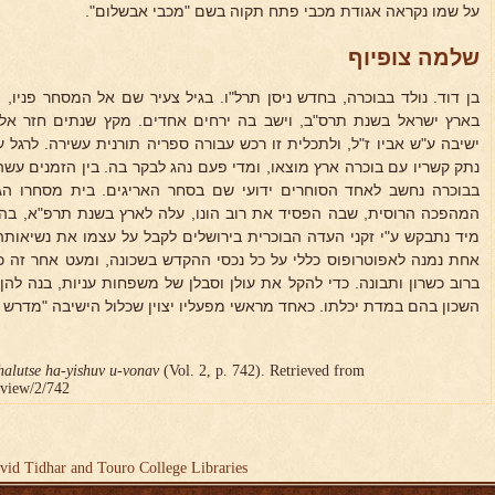
על שמו נקראה אגודת מכבי פתח תקוה בשם "מכבי אבשלום".
שלמה צופיוף
בן דוד. נולד בבוכרה, בחדש ניסן תרל"ו. בגיל צעיר שם אל המסחר פניו,
בארץ ישראל בשנת תרס"ב, וישב בה ירחים אחדים. מקץ שנתים חזר אל
ישיבה ע"ש אביו ז"ל, ולתכלית זו רכש עבורה ספריה תורנית עשירה. לרגל 
נתק קשריו עם בוכרה ארץ מוצאו, ומדי פעם נהג לבקר בה. בין הזמנים עשה
בבוכרה נחשב לאחד הסוחרים ידועי שם בסחר האריגים. בית מסחרו הג
המהפכה הרוסית, שבה הפסיד את רוב הונו, עלה לארץ בשנת תרפ"א, ב
מיד נתבקש ע"י זקני העדה הבוכרית בירושלים לקבל על עצמו את נשיאותה
אחת נמנה לאפוטרופוס כללי על כל נכסי ההקדש בשכונה, ומעט אחר זה כל
ברוב כשרון ותבונה. כדי להקל את עולן וסבלן של משפחות עניות, בנה לה
השכון בהם במדת יכלתו. כאחד מראשי מפעליו יצוין שכלול הישיבה "מדר
halutse ha-yishuv u-vonav
(Vol. 2, p. 742). Retrieved from
r/view/2/742
vid Tidhar and Touro College Libraries