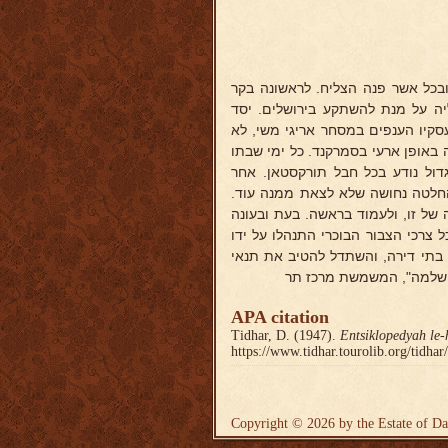
 ובכל אשר פנה הצליח. לראשונה בקר
יה על מנת להשתקע בירושלים. יסד
עסקיו הענפים במסחר אריגי משי, לא
 באופן ארעי בסמרקנד. כל ימי שבתו
דול נודע בכל חבל תורקסטאן. אחר
החלטה נחושה שלא לצאת ממנה עוד.
 של זו, ולעמוד בראשה. בעת ובעונה
 צרכי הצבור הבוכרי התנהלו על ידו
ן בתי דירה, והשתדל להטיב את תנאי
ש שלמה", המשמשת מרכז תר
APA citation
Tidhar, D. (1947).
Entsiklopedyah le-
https://www.tidhar.tourolib.org/tidha
Copyright © 2026 by the Estate of Da