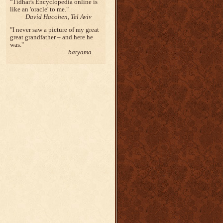
Tidhar's Encyclopedia online is
like an 'oracle' to me.
David Hacohen, Tel Aviv
I never saw a picture of my great
great grandfather – and here he
was.
batyama