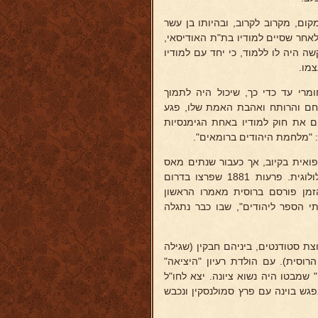
ם למקום, מקרוב לקרוב, ובהיותו בן עשר
לאחר שסיים למודיו בת"ת האודיסאי,
שה היה לו ללמוד, כי יחד עם למודיו
צמו.
מרי עד כדי כך, שיכול היה לתמוך
חם והרותח ואהבת האמת שלו, פגע
ים את חוק למודיו באחת הגימנסיות
 "מלחמת היהודים ברומאים".
פואית בקיוב, אך כעבור שנתים מאס
ברפואה ועבר ללמוד באוניברסיטה האודיסאית בפקולטה ההיסטורית-פילולוגית. פרעות 1881 שפרצו בדרום
הזמן פורסם ברוסית מאמרו הראשון
תי הספר ליהודים", שבו כבר נתגלה
ם קבוצת סטודנטים, ביניהם חבקין (שגילה
רוסית). עם הולדת רעיון "היציאה"
 שמבטו היה נשוא ציונה. יצא לחו"ל
גש בוינה עם פרץ סמולנסקין ונכבש