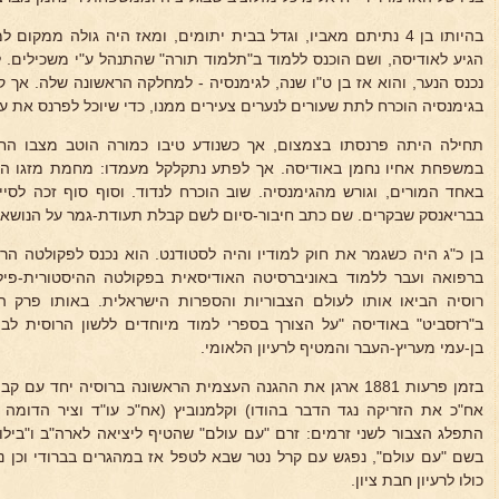
בהיותו בן 4 נתיתם מאביו, וגדל בבית יתומים, ומאז היה גולה ממקו
הגיע לאודיסה, ושם הוכנס ללמוד ב"תלמוד תורה" שהתנהל ע"י משכילים. 
נכנס הנער, והוא אז בן ט"ו שנה, לגימנסיה - למחלקה הראשונה שלה. אך ק
בגימנסיה הוכרח לתת שעורים לנערים צעירים ממנו, כדי שיוכל לפרנס את ע
תחילה היתה פרנסתו בצמצום, אך כשנודע טיבו כמורה הוטב מצבו החו
במשפחת אחיו נחמן באודיסה. אך לפתע נתקלקל מעמדו: מחמת מזגו ה
באחד המורים, וגורש מהגימנסיה. שוב הוכרח לנדוד. וסוף סוף זכה לסי
בבריאנסק שבקרים. שם כתב חיבור-סיום לשם קבלת תעודת-גמר על הנושא:
בן כ"ג היה כשגמר את חוק למודיו והיה לסטודנט. הוא נכנס לפקולטה הר
רוסיה הביאו אותו לעולם הצבוריות והספרות הישראלית. באותו פרק 
ב"רזסביט" באודיסה "על הצורך בספרי למוד מיוחדים ללשון הרוסית לב
בן-עמי מעריץ-העבר והמטיף לרעיון הלאומי.
בזמן פרעות 1881 ארגן את ההגנה העצמית הראשונה ברוסיה יחד ע
אח"כ את הזריקה נגד הדבר בהודו) וקלמנוביץ (אח"כ עו"ד וציר הדומה ה
התפלג הצבור לשני זרמים: זרם "עם עולם" שהטיף ליציאה לארה"ב ו"בילו"
בשם "עם עולם", נפגש עם קרל נטר שבא לטפל אז במהגרים בברודי וכן נפ
כולו לרעיון חבת ציון.