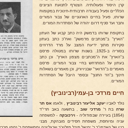
קרן היסוד ופעולותיה. הצטרף לתנועת הציונים
הכלליים ופעיל בעבודה תרבותית-חינוכית במקומות
שרותו, פעיל בחיים הארגוניים של צבור המורים
וחבר ועד סניף דרום יהודה של הסתדרות המורים.
בתקופת שרותו בדמשק היה כתב קבוע של העתון
"הארץ" ב"מכתבים מדמשק" ואח"כ כתב בעתון
סקירות מתוך ידיעת המצב על מרד הדרוזים
בסוריה ב-1925. בשנות שרותו במטולה פרסם
ב"הארץ" את ה"מכתבים מצפון הארץ". וכן כתב
בעתון על המתרחש בחיי צבור המורים. פרסם
מאמרים ב"הדואר" שבניויורק, וכן מאמרים בשאלות
חינוך ב"הד החנוך" ובספר היובל של הסתדרות
המורים.
חיים מרדכי בן-עמי(רבינוביץ)
נולד לאביו
יעקב אליעזר רבינוביץ
, ולאמו
אס
תר
שרה
בת ר'
מרדכי שוב
, בתשעה באב תרי"ד
(1854) בעיירה שבפודוליה -
וירכובקה
- למשפחה
עניה ומיוחסת, משפחת חסידים מובהקת, מבני
בניו של האדמו"ר ר' יחיאל מיכל מזלוצ'ב שבגליציה וממשפחת ר' נחמן מברצ