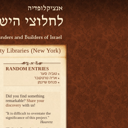
ty Libraries (New York)
RANDOM ENTRIES
טוביה סער
אריה טרטקובר
פנחס שיינמן
Did you find something
remarkable?
Share your
discovery
with us!
It is difficult to overstate the
significance of this project.
Haaretz