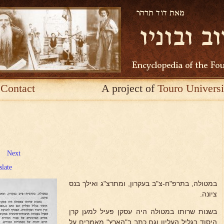
Contact
A project of
Touro Universi
Next
slate
במטולה, בתרפ"ח-צ"ב בעקרון, ומתרצ"ג ואילך בנס
ציונה.
בשנות שרותו במטולה היה עסקן פעיל למען קרן
היסוד בגליל העליון וגם כתב ב"הארץ" מאמרים על