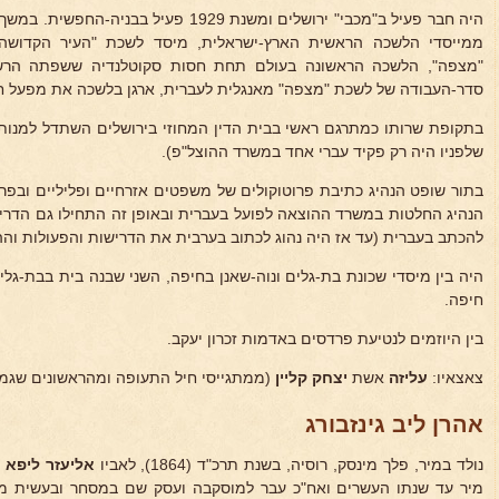
היה חבר פעיל ב"מכבי" ירושלים ומשנת 1929 פעי
ממייסדי הלשכה הראשית הארץ-ישראלית, מיסד לשכת "העיר הקדושה"
"מצפה", הלשכה הראשונה בעולם תחת חסות סקוטלנדיה ששפתה הרש
סדר-העבודה של לשכת "מצפה" מאנגלית לעברית, ארגן בלשכה את מפעל חלו
בתקופת שרותו כמתרגם ראשי בבית הדין המחוזי בירושלים השתדל למנות
שלפניו היה רק פקיד עברי אחד במשרד ההוצל"פ).
בתור שופט הנהיג כתיבת פרוטוקולים של משפטים אזרחיים ופליליים ובפר
הנהיג החלטות במשרד ההוצאה לפועל בעברית ובאופן זה התחילו גם הדר
להכתב בעברית (עד אז היה נהוג לכתוב בערבית את הדרישות והפעולות וה
היה בין מיסדי שכונת בת-גלים ונוה-שאנן בחיפה, השני שבנה בית בבת-ג
חיפה.
בין היוזמים לנטיעת פרדסים באדמות זכרון יעקב.
צאצאיו:
עליזה
אשת
יצחק קליין
(ממתגייסי חיל התעופה ומהראשונים שגמר
אהרן ליב גינזבורג
נולד במיר, פלך מינסק, רוסיה, בשנת תרכ"ד (1864), לאביו
אליעזר ליפא
מיר עד שנתו העשרים ואח"כ עבר למוסקבה ועסק שם במסחר ובעשית מס