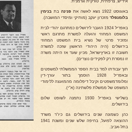
אידיש, צרפתית, טורקית וגרמנית.
באוגוסט 1922 נשא לאשה את
פנינה
בת
בנימין
בלומנפלד
מזכרון יעקב (מותיקי ומיסדי המושבה).
באפריל 1924 הועבר לירושלים כמתרגם יהודי לבית
המשפט המחוזי והועלה למשרת מתרגם ראשי
ומזכיר פרטי של נשיא בית המשפט המחוזי
בירושלים (היה היהודי הראשון שזכה למשרה
חשובה זו בארץישראל, מכיון שעד אז היתה משרה
זו נמסרת רק לפקידים נוצרים).
תוך עבודתו למד בבית הספר הממשלתי למשפטים
ובאפריל 1928 הוסמך בתור עורך-דין
ומלומדמשפטים וקיבל דיפלומה מהמועצה ללימודי
המשפט של ממשלת פלשתינה (א"י).
בשלישי באפריל 1930 נתמנה לשופט שלום
בירושלים.
כהן כשמונה שנים בירושלים גם כיו"ר משרד
ההוצאה לפועל, בחיפה שלש שנים ומשנת 1941
בתל-אביב.