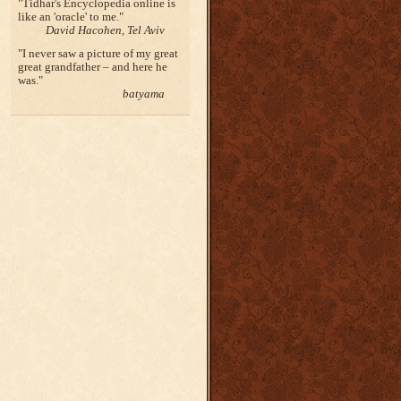
Tidhar's Encyclopedia online is
like an 'oracle' to me.
David Hacohen, Tel Aviv
I never saw a picture of my great
great grandfather – and here he
was.
batyama