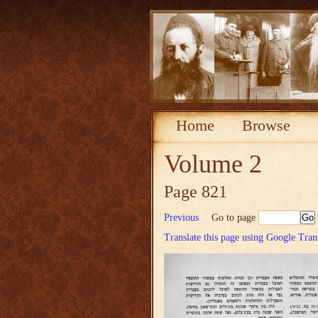
Home
Browse
Volume 2
Page 821
Previous
Go to page
Translate this page using Google Tran