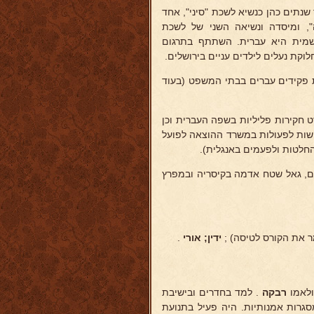
ל בבניה-החפשית. במשך שנתים כהן כנשיא לשכת "סיני", אחד
, ומיסדה ונשיאה השני של לשכת
מית היא עברית. השתתף בתרגום
קת נעלים לילדים עניים בירושלים.
 פקידים עברים בבתי המשפט (בעוד
ט חקירות פליליות בשפה העברית וכן
ישות לפעולות במשרד ההוצאה לפועל
החלטות ולפעמים באנגלית).
לים, גאל שטח אדמה בקיסריה ובמפרץ
 את הקורס לטיסה) ;
ידין; אורי
.
ולאמו
רבקה
. למד בחדרים ובישיבת
גרות אמנותיות. היה פעיל בתנועת