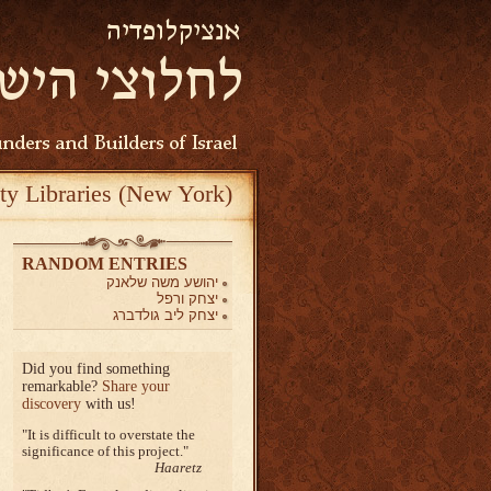
ty Libraries (New York)
RANDOM ENTRIES
יהושע משה שלאנק
יצחק ורפל
יצחק ליב גולדברג
Did you find something
remarkable?
Share your
discovery
with us!
It is difficult to overstate the
significance of this project.
Haaretz