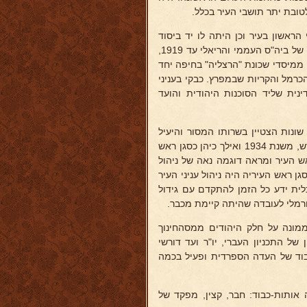
טובת יתר תושבי העיר בכלל.
אשון בעיר וכן היתה לו יד ביסוד
בית-הספר הריאלי והתכניון. פעל בעניני הצבור והחינוך כחבר הועד המפקח של ביה"ס העממי והריאלי עד 1919,
תכניון בשנות 1915/19 וחבר ועד הקהלה בשנות 1918/27. היה ממיסדי שכונת "הרצליה" בחיפה יחד
כרמל והקריות שבמפרץ. כבקי בעניני
נית שליד הסוכנות היהודית והועד
ת שונות הצטיין בשרותו המסור והיעיל
לטובת כלל התושבים וזכה לאמון ולהוקרה מצד כולם. נבחר בכל פעם מחדש, משנת 1934 ואילך כיהן כסגן ראש
 ראש העיר ומראה דוגמה נאה של ניהול
ן ראש העיריה היה ניהול עניני העיר
לית ידע כל הזמן להתקדם עם גידול
רמלי לעובדה שהיתה קיימת מכבר.
הממונה על חלק היהודים ממסהחינוך
של התכניון העברי, יו"ר ועד דורשי
כבוד של העדה הספרדית ופעיל בכמה
אותות-כבוד: חבר, קצין, מפקד של