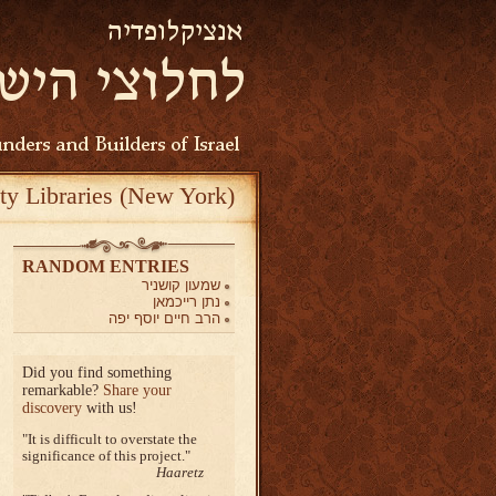
ty Libraries (New York)
RANDOM ENTRIES
שמעון קושניר
נתן רייכמאן
הרב חיים יוסף יפה
Did you find something
remarkable?
Share your
discovery
with us!
It is difficult to overstate the
significance of this project.
Haaretz