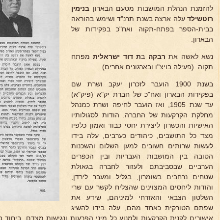
להזמנת הנהלת המושבות מטעם הבארון
בנימין
רוטשילד
עלה ארצה בשנת תרנ"ד ושימש בהוראה
בבית-הספר בפתח-תקוה ואח"כ בפקידות של
הבארון.
נשא לאשה את
רבקה
ב
ת דוד ישראלית
מפתח
תקוה. (פעילה בויצ"ו ובארגונים אחרים).
בשנת 1900 הועבר לזכרון יעקב ושרת שם
בפקידות הבארון ואח"כ של חברת יק"א (פיק"א)
עד שנת 1905, ואז הועבר לחיפה ושרת כמנהל
מחלקת הקרקעות של החברה. הודות לסגולותיו
האישיות והכשרון ליצירת יחסי כבוד ואמון כלפיו
מצד כל התושבים, כיהודים כערבים, עלה בידו
לעשות שרותים חשובים למען השלום והשכנות
הטובה בין המושבות העבריות ובין הכפרים
הערביים שבסביבתם ולעזור לחברה בגאולת
שטחים נרחבים בשומרון, בגליל ומעבר לירדן,
והודות ליחסים המצוינים שהצליח לקשר עם שרי
השלטון הצבאי והאזרחי למיניהם, שידע את
שפתם הטורקית כאחד מהם, עלה בידו להשיג
אישורים לקנית הקרקעות ולמנוע כל מיני הפרעות ונגישות מצדם, ביחוד