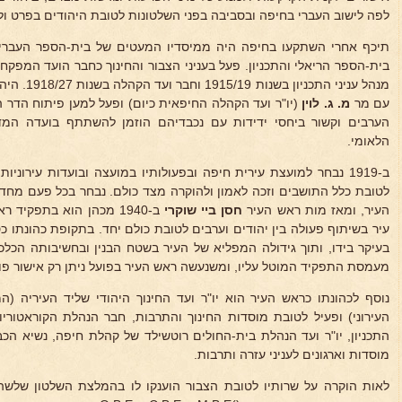
לפה לישוב העברי בחיפה ובסביבה בפני השלטונות לטובת היהודים בפרט ול
תיכף אחרי השתקעו בחיפה היה ממיסדיו המעטים של בית-הספר העברי הר
מנהל עניני ה
עם מר
מ. ג.
לוין
(יו"ר ועד הקהלה החיפאית כיום) ופעל למען פיתוח הדר ה
הערבים וקשור ביחסי ידידות עם נכבדיהם הוזמן להשתתף בועדה המדי
הלאומי.
ב-1919 נבחר למועצת עירית חיפה ובפעולותיו במועצה ובועדות עירוניו
העיר, ומאז מות ראש העיר
חסן ביי שוקרי
ב-1940 מכהן הוא בתפקיד
עיר בשיתוף פעולה בין יהודים וערבים לטובת כולם יחד. בתקופת כהונתו כסג
בעיקר בידו, ותוך גידולה המפליא של העיר בשטח הבנין ובחשיבותה הכלכ
מעמסת התפקיד המוטל עליו, ומשנעשה ראש העיר בפועל ניתן רק אישור פו
נוסף לכהונתו כראש העיר הוא יו"ר ועד החינוך היהודי שליד העיריה (
העירוני) ופעיל לטובת מוסדות החינוך והתרבות, חבר הנהלת הקוראטוריון 
התכניון, יו"ר ועד הנהלת בית-החולים רוטשילד של קהלת חיפה, נשיא ה
מוסדות וארגונים לעניני עזרה ותרבות.
לאות הוקרה על שרותיו לטובת הצבור הוענקו לו בהמלצת השלטון שלשה 