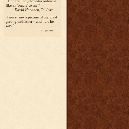
Tidhar's Encyclopedia online is
like an 'oracle' to me.
David Hacohen, Tel Aviv
I never saw a picture of my great
great grandfather – and here he
was.
batyama