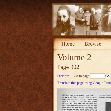
Home
Browse
Volume 2
Page 902
Previous
Go to page
Translate this page using Google Tran