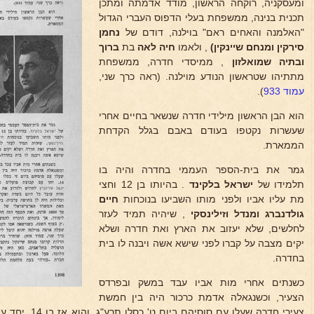
ומעסקניה, רוקחה הראשון, מודד אדמתה ומתכן
תכנית בנינה, ממשפחת בעלי הדפוס העברי הגדול
"האלמנה והאחים ראם" בוילנה, דודם של
נחמן
סירקין ומנחם שיינקין)
, ולאמו
חיה לאה
בת
ברוך
ובתיה שמואלזון
, ממיסדי חדרה, ממשפחת
מתתיהו שטראשון הנודע מוילנה. (ראה כרך שני,
עמוד 933
).
הוא הבן הראשון מילידי חדרה שנשאר בחיים אחרי
שעשרות נקטפו בעודם באבם בגלל הקדחת
הממארת.
גמר את בית-הספר העממי בחדרה והיה בו
תלמידו של
ישראל בלקינד
. בהיותו בן 12 וחצי
מת עליו אביו ולפני מותו השביעו בנוכחות
חיים
גולדנברג ומנדל
וזילינסקי
, שיהיה תמיד לעזר
לחלשים, שלא יעזוב את הארץ ואת חדרה ושלא
יקים מצבה על קברו לפני שישא אשה ויבנה לו בית
בחדרה.
כשנתים אחרי מות אביו עבד במשק ובפרדס
הצעיר, וכשנגאלה אדמת כרכור היה בין חמשת
צעירי חדרה שעלו עם סוסיהם ביום ט' כסלו תרע"ג, והוא אז בן 14, יחד עם קבוצת פועלים מ"השומר" בראשות