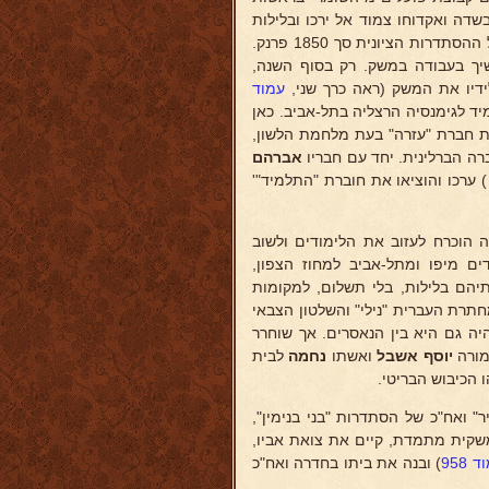
דה ואקדוחו צמוד אל ירכו ובלילות
היה לן בחושה ערבית. בשכר עבודה זו קיבל מאת המשרד הארצישראלי של ההסתדרות הציונית סך 1850 פרנק.
יך בעבודה במשק. רק בסוף השנה,
דיו את המשק (ראה כרך שני,
עמוד
יד לגימנסיה הרצליה בתל-אביב. כאן
ות חברת "עזרה" בעת מלחמת הלשון,
ה הברלינית. יחד עם חבריו
אברהם
 ערכו והוציאו את חוברת "התלמיד"'
הוכרח לעזוב את הלימודים ולשוב
ם מיפו ומתל-אביב למחוז הצפון,
יהם בלילות, בלי תשלום, למקומות
חתרת העברית "נילי" והשלטון הצבאי
היה גם היא בין הנאסרים. אך שוחרר
המורה
יוסף אשבל
ואשתו
נחמה
לבית
 הכיבוש הבריטי.
 ואח"כ של הסתדרות "בני בנימין",
ומשקית מתמדת, קיים את צואת אביו,
 958
) ובנה את ביתו בחדרה ואח"כ