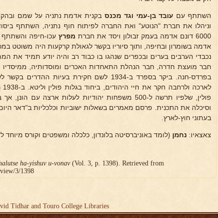
השתתף עם
עובד בן-עמי וגד מכנס
בקנית אדמת נתניה על שמם ובהקמ
וניהלו את חברת "הנוטע" ואת החברה לפיתוח חוף נתניה, השתתף ביסוד
6000 דונם אדמה בעמק זבולון ויסד את חברת
מפרץ
עכו-חיפה והשתתף בי
אדמה בשומרון ובחיפה, ותוך סיוריו בקשר לגאולת קרקעות היה משוטט במכו
נכבדי הערבים בערים ובכפרים שנהגו בו כבוד רב והיה יודע תמיד את המ
חבר מועצת חדרה, חבר הנהלת התאחדות האכרים ומוסדותיה, ממיסדיו 
בפרדס-חנה. ביקר בספרד ב-1934 לשם חקירת בעיות ההד
לאר
פולין, שלפיו תרשה ל-500 משפחות יהודיות לעלות ארצה עם
וסיכלה את התכנית. פרסם מאמרים בשאלות ישוביות וכלכליות ב"דאר היום" 
בעתוני חוץ-לארץ.
צאצאיו:
נחמן
(לומד באוניברסיטה בלונדון, כלכלה ומשפטים וקורס מיוחד לד
halutse ha-yishuv u-vonav
(Vol. 3, p. 1398). Retrieved from
r/view/3/1398
vid Tidhar and Touro College Libraries