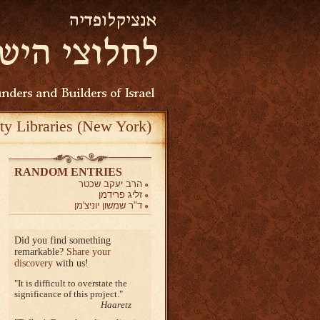
ty Libraries (New York)
RANDOM ENTRIES
הרב יעקב שכטר
זליג פרידמן
ד"ר שמשון יוניצ'מן
Did you find something
remarkable?
Share your
discovery
with us!
It is difficult to overstate the
significance of this project.
Haaretz