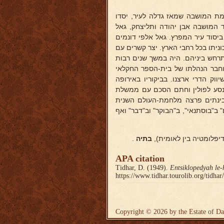
ת המושבה שמאז גדלה לעיר, יסדו
 המושבה אבן יהודה ותליצחק, גאל
סוד עיר המפרץ. גאל אלפי דונמים
ניתו בכל רחבי הארץ. יצר קשרים עם
תרחש ביניהם. היה במשך שנים רבות
וחבר הנהלתו של בית-הספר החקלאי
רים בקשר לשיווק הדרי ארצנו. בביקוריו באירופה
כה ולרחבה חקר את חיי היהודים, ביחוד בגלות פולין וליטא. ב-1938 נסע לפולין וחתם הסכם עם ממשלת
 הונן, אך בינתים פרצה מלחמת-העולם השנית
ב"בוסתנאי", ב"הבוקר" וב"דבר" ואף
יפלומטיה בין לאומית),
בתיה
.
APA citation
Tidhar, D. (1949).
Entsiklopedyah le-
https://www.tidhar.tourolib.org/tidha
Copyright © 2026 by the Estate of Da