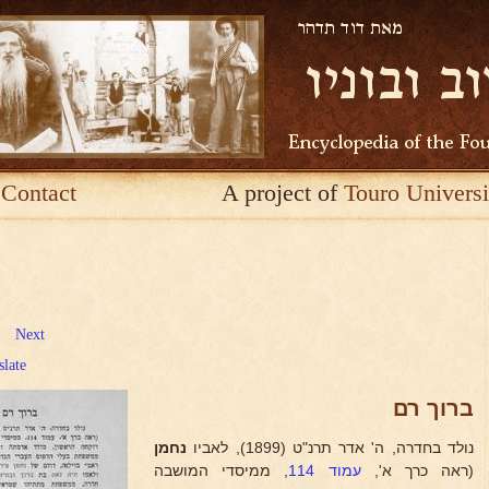
Contact
A project of
Touro Universi
Next
slate
ברוך רם
נולד בחדרה, ה' אדר תרנ"ט (1899), לאביו
נחמן
(ראה כרך א',
עמוד 114
, ממיסדי המושבה