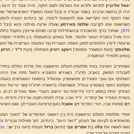
יגאל אליוביץ
לחרוש ולזרוע את האדמה לשם חזקה, והיה עובד כל היום בש
ואת הכסף הזה הקדישה אמו להוצאות לימודו, אך בינתים הוכרח להמש
כשנישאה אמו לקרובה
שלמה מאירסון
שעלה ארצה מוילנה והוא קיבל לי
975
), שוחרר ברוך מהעבודה ובהשתדלות קרובו מנחם שיינקין נתקבל כתלמ
היה פעיל בחברת הנוער הלומד, פעל בארגון ובתעמולה בין תלמידי מוסד
שיעמדו לימין הלוחמים למען השפה העברית נגד המגמה הגרמנית של החבר
שלונסקי
(כעת המשורר והסופר)
ויעקב רזניק
ממתולה (כעת
ד"ר י. הרוזן
)
בטאון תלמידי הגימנסיה.
כשהחריב הארבה בעת מלחמת-העולם הראשונה את פרדס נחלתו בחדרה 
לעבודת המשק. באביב תרע"ז, כשגירש המצביא ג'מאל פחה את היהודי
השתתף עם טובי הצעירים מהשומרון ומהגליל בהסעת המגורשים בעגלות
מקלטם הזמני בשומרון ובגליל. וכשנתגלה בראשית תרע"ח קשר הריגול והמ
הטורקי פתח במסע דיכוי ורדיפות נגד הישוב העברי ואסר צעירים רבים, 
בעזרת המודיר של קיסריה, ידיד אביו, וברח לפתח-תקוה אל דודו ודודתו, 
רם
(אחות אביו, הורי הפרופ'
דב אשבל
באוניברסיטה העברית), ושם השיגהו
אחרי מלחמת העולם הראשונה היה בין ראשוני המיסדים של "האכר הצעיר"
מהאחראים לקיומו של העתון "דואר היום". בינתים, תוך פעילות צבורית 
נשא לאשה את
צלה
בת
אפרים צבי
(הרש)
ברזל
מצפת (ראה כרך שני,
עמוד
הקים מצבה על קבר אביו.