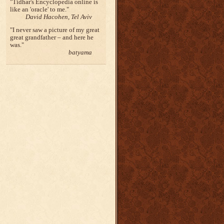
Tidhar's Encyclopedia online is
like an 'oracle' to me.
David Hacohen, Tel Aviv
I never saw a picture of my great
great grandfather – and here he
was.
batyama