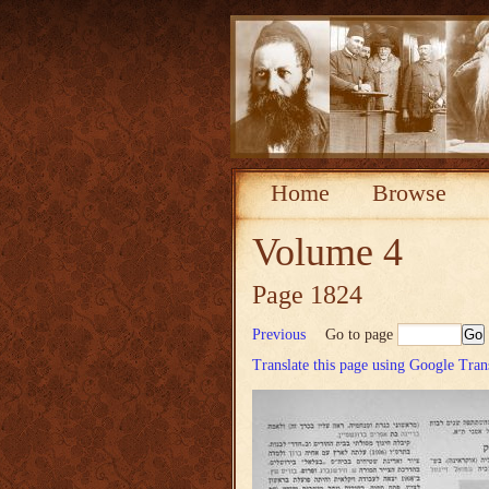
Home
Browse
Volume 4
Page 1824
Previous
Go to page
Translate this page using Google Tran