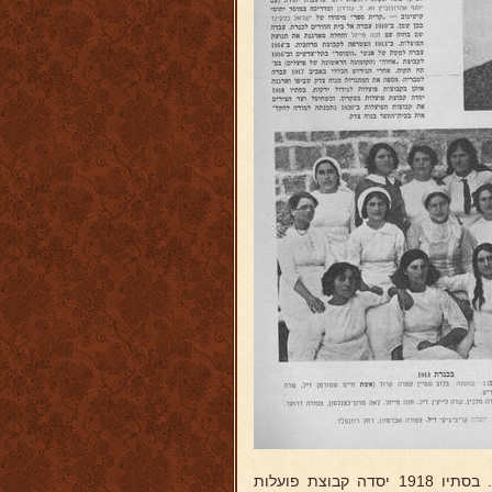
המהגרות מנוה צדק שביפו וארגנה אותן בקבוצות פועלות לגידול ירקות. בסתיו 1918 יסדה קבוצת פועלות