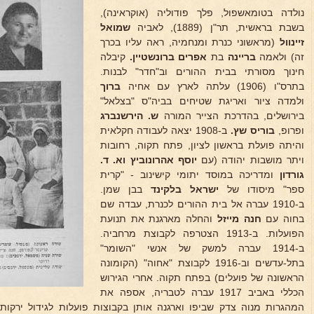
נולדה בטומאשפול, פלך פודוליה (אוקראינה),
בשבת בראשית, תר"ן (1889), לאביה
שמואל
זיינוול
(מראשוני כנרת ומנחמיה, ראה עליו בכרך
זה) ולאמה
בריינה
בת
אפרים ברונשטיין.
קיבלה
חינוך מסורתי בבית ההורים וב"חדר" לבנות.
בתרס"ו (1906) עלתה לארץ עם אחיה
ברוך
ולמדה ציור ואריגת שטיחים בביה"ס "בצלאל"
בירושלים, בהדרכת הצייר המורה
ש. הירשנברג
ופרופ,
בוריס שץ.
ב-1908 יצאה לעבודה חקלאית
והיתה פועלת בראשון לציון, פתח תקוה, רחובות
ויתר מושבות יהודה (עם
יוסף אהרונוביץ וא. ד.
גורדון
ומדריכה במוסד יתומי קישינוב - "קרית
ספר" מיסודו של
ישראל בלקינד
בבן שמן.
ב-1910 עברה אל בית ההורים לכנרת, עבדה שם
בחוה עם
חנה מייזל
והחלה מארגנת את תנועת
הפועלות. ב-1913 הצטרפה לקבוצת מרחביה.
ב-1914 עברה למשק של אנשי "השומר"
בתל-עדשים וב-1916 לקבוצת "אחוה" (הקומונה
הראשונה של פועלים) בפתח תקוה. אחרי הגירוש
הכללי באביב 1917 עברה לטבריה, אספה את