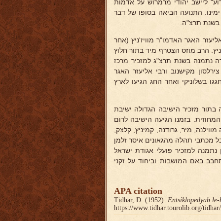
דוע" ליישב יהודי מרמרוש על אדמות
 ימינו. התנועה הביאה בסופו של דבר
יעזר האגר האדמו"ר מוויז'ניץ (אחר
ניץ. הרב מוזס הצטרף מיד בתור חלוץ
 נתמנה בשנת תרצ"ג למזכיר מרכז
ירלסון מקישנוב ורבי אליעזר האגר
גו בשלוניקי ואחר החג הגיעו לארץ
 בתור מזכיר הישיבה הגדולה ישיבת
המחוזית. בזמנו הגיעה הישיבה לרום
וילנה, מיר, גרודנה, קמיניץ, קלצק,
בל מכתבי תהלה מהגאונים איסר זלמן
ן נתמנה למזכיר פועלי אגודת ישראל
בב באם המושבות וביחוד על זקני
APA citation
Tidhar, D. (1952).
Entsiklopedyah le-
https://www.tidhar.tourolib.org/tidha