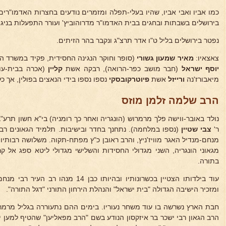
כמו אביו ואבי אביו, שהיו בעלי-תפלה ומזמרים נודעים בחצרות האדמו"רים ב
בירושלים בשבתות ובחגים בבית האדמו"ר מדרוהוביץ' ועורר התפעלות בניגונ
נפטר בירושלים בליל ט"ו אדר תרצ"ג ונקבר בהר הזיתים.
צאצאיו:
מאיר שמעון גשורי
(סופר וחוקר הנגינה החסידית, פקיד במשרד 
יוסף ישראל
(חבר מושב כפר-הרואה), רבקה אשת
קליין
(אכרה בבית-עו
מיאבורז'נה
ורייזל
אשת
פיוטרקובסקי
נספו נספו בידי הנאצים בפולין, אך כ
הרב שלמה זלמן מוזס
נולד באובר-ווישה פלך מרמרוש (הונגריה ואחר כך רומניה) בי"א חשון תרע"
ר'
צבי שטיין
(נספו במלחמה). נתחנך בחדר ובישיבות. תלמיד הגאונים רבי
מנחם-מנדיל האגר מוויז'ניץ, והרב ראובן כ"ץ מפתח-תקוה. משלושה רבותיו
מגאוני הונגריה, השני מגדולי החסידות והשלישי מגדולי ליטא ספג אל 
בתורה.
עוד בילדותו הצטיין בכשרונותיו ובהיותו כבן
ומזכיר הישיבה הגדולה "בית ישראל" והנהלת הירחון התורני "דגל התורה".
חבת הארץ נשרשה בו עוד משחר נעוריו. בימים ההם נתעוררה בגליל מרמרו
הרב הגאון רבי ישכר בר איזקסון הנודע בשם "הרב מפאליען" שהטיף למען 