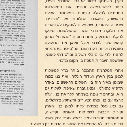
הקרן. השתתף ביסוד אגודת "המזרחי" בעירו,
נבחר ליושב-ראשה והכניס את התלהבותו
החסידית לפעולה הציונית. במלחמת העולם
הראשונה, כשגברו התלונות על "נכבדים"
שבעדה היהודית, שמנצלים לעסקים לא-כשרים
את חלוקת מצרכי המזון שהשלטונות סיפקו
להקלת המצוקה, פתח בחסות "המזרחי" מחסן
קואופרטיבי לצרכי אוכל וארגן את הדולוקה
בשמירת זכויות דלת העם. אח"כ יסד ביתתמחוי
להזנת ילדי עניים בלי תשלום ובי"ס דתי-לאומי,
שהשפה העברית תפסה בו מקום מרכזי.
אחרי המלחמה התמסר ביתר מרץ לפעולות
למען בנין הארץ ועידוד העליה, ואף בנו בכורו
שמעון מאיר היה בין העולים הראשונים. באדר
תרפ"א נתאלמן, ומאז גברה שאיפתו לעלות גם
הוא, ובתרפ"ד נענה בשמחה לקריאת בנו, עלה
ארצה עם בנו ובתו הצעירים והשתקע בירושלים.
גם כאן פעל במידת יכלתו למען בנין הארץ
וקירוב לבבות לשאיפות האומה וקדשיה,
ובמהומות תרפ"ט עמד בראש מגיני ימין משה
ויריות רובהו לא החטיאו את המטרות הרבות בין הפורעים.