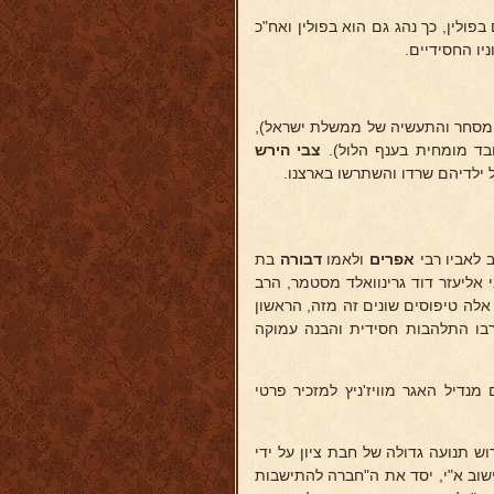
פולין, כך נהג גם הוא בפולין ואח"כ
יו החסידיים.
המסחר והתעשיה של ממשלת ישראל),
בד מומחית בענף הלול).
צבי הירש
ל ילדיהם שרדו והשתרשו בארצנו.
ב לאביו רבי
אפרים
ולאמו
דבורה
בת
 אליעזר דוד גרינוואלד מסטמר, הרב
 אלה טיפוסים שונים זה מזה, הראשון
קרבו התלהבות חסידית והבנה עמוקה
 14 מנהו רב העיר רבי מנחם מנדיל האגר מוויז'ניץ למזכיר פרטי
ש תנועה גדולה של חבת ציון על ידי
ישוב א"י, יסד את ה"חברה להתישבות