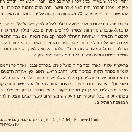
יהודי מרמרוש בא"י" ונסע לפריז להתיצב לפני הברון רוטשילד "הנדיב הי
פיק''א. מרכז החברה היה בעיר אובר-ווישה והרב מוזס נתמנה למזכירו ויד
להתישבות יהודי מרמרוש, 70 משפחות ברחובות על ידי התאחדות האכרים בשנת תרצ"ה.
בשנת תרצ"ב נתעוררה שוב תנועה גדולה לעליה לארץ-ישראל על ידי הרב אל
כך בתל-אביב) שיסד חוות הכשרה לחלוצים חסידים בכפר מיליוו סמוך לוויז'
לקבוצת הכשרה זו שהיתה התחלה לכמה קבוצות דומות. עם גמר ההכשרה
אגודת ישראל והחלוץ החרדי ברומניה בנשיאות הגאונים רבי יהודה ליב צ
מוויז'ניץ. בחול המועד סוכות תרצ"ד עלתה הקבוצה לארץ. שמחת תורה חג
משאת נפשם ותקעו מושבם באם המושבות פתח-תקוה.
בראשית עלותו לארץ עבד בתור פועל פשוט בפרדס ובבנין ואחר כך נתמנה
לומז'ה בפתח-תקוה ובמזכיר פרטי להרב הראשי ראובן כץ ואגודת הרבנים 
התפתחותה על ידי העליה מן הגולה שעלו אליה מבחר תלמידי ישיבות ליטה מו
ראדין וכו'. בעד עבודתו במסירות במוסד התורה הגדול הזה בישוב החדש ק
מלצר מירושלים, ראובן כץ מפתח-תקוה ויחיאל מרדכי גורדון מלומז'ה. כ
בפתח-תקוה. בכל התפקידים האלה שימש קרוב לעשר שנים והצליח להתח
המושבה הוותיקים.
halutse ha-yishuv u-vonav
(Vol. 5, p. 2164). Retrieved from
r/view/5/2164