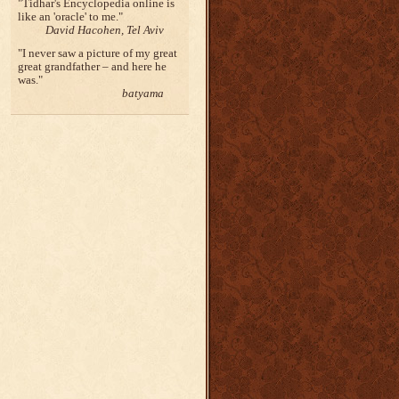
Tidhar's Encyclopedia online is
like an 'oracle' to me.
David Hacohen, Tel Aviv
I never saw a picture of my great
great grandfather – and here he
was.
batyama