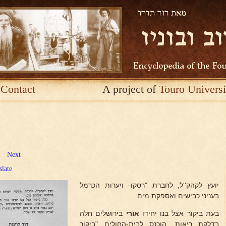
Contact
A project of
Touro Universi
Next
slate
יועץ לקהק''ל, לחברת "רסקו- ויערות הכרמל
בעניני כבישים ואספקת מים.
בעת ביקור אצל בנו יחידו
אורי
בירושלים חלה
בדלקת ריאות, הוכנס לבית-החולים "ביקור