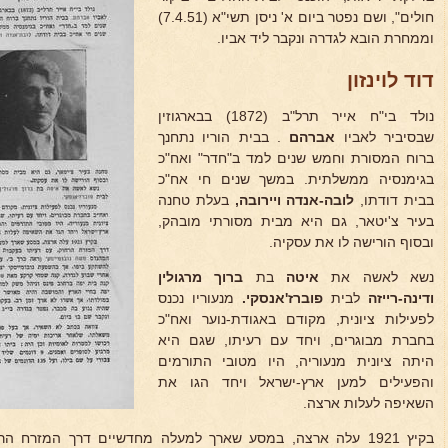
חולים", ושם נפטר ביום א' ניסן תשי"א (7.4.51)
וממחרת הובא לגדרה ונקבר ליד אביו.
דוד לוינזון
נולד בי"ח אייר תרל"ב (1872) בבארגוזין
שבסיביר לאביו
אברהם
. בבית הוריו נתחנך
ברוח המסורת וחמש שנים למד ב"חדר" ואח"כ
בגימנסיה ממשלתית. במשך שנים חי אח"כ
בבית דודתו,
לובה-אנדה ויירובה,
בעלת טחנה
בעיר צ'יטאר, גם היא מבית מסורתי מובהק,
ובסוף הורישה לו את עסקיה.
נשא לאשה את
איטה
בת
ברוך מרגולין
ודינה-רייזה
לבית
פוברז'אנסקי.
מנעוריו נכנס
לפעילות ציונית, מקודם באגודת-נוער ואח"כ
בחברת מבוגרים, ויחד עם רעיתו, שגם היא
היתה ציונית מנעוריה, היו מטובי התורמים
והפעילים למען ארץ-ישראל ויחד הגו את
השאיפה לעלות ארצה.
בקיץ 1921 עלה ארצה, במסע שארך למעלה מחדשיים דרך המזרח הר