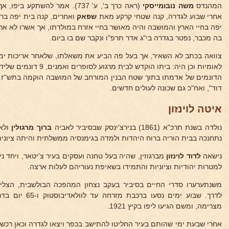
המהנדס
משה נובומייסקי
(ראה כרך ב', ע' 737). אמר להשת
אחרי שבוע לגדרה, קנה שטחי קרקע מאת
שפאק
ואחרים, קנה בית יפה בר
יפה בחיי הארץ והמושבה והיה מאושר בחיי אזרח במולדתו, אך אשרו לא ארך
בה מכבר, נפטר בגדרה בי"ג אדר תרפ"ו ונקבר שם בו ביום.
צוואה בכתב לא השאיר, אך בעל פה הביע את משאלתו, שלאחר אריכות ימי
הדונמים של אדמתו בתוך שטח הבנין המורחב של המושבה הוקמה בתש''ז ש
דוד", ואח"כ גם שכונה לעולים חדשים.
איטה לוינזון
נולדה בשנת תרכ"א (1861) בנירצ'ינסק שבסיביר לאביה
ברוך מרגולין
ולא
נתחנכה בבית הוריה ברוח היהדות ולמדה בגימנסיה ממשלתית והיתה ציונית
נישאה
לדוד לוינזון
מברגוזין, שהיה בעל טחנה ועסקים בעיר צ'יטאר, ויחד ני
למטרות יהודיות וציוניות והתמידו בשאיפת נעוריהם לעלות ארצה.
משנתערערו סדרי החיים בסיביר בעקב נצחון המהפכה הבולשבית, הצלי
לדרך. שבוע ימים נס
מצרימה, ומשם הגיעו ליפו בקיץ 1921.
אחרי שבעת ימי שהותם בעיר החליטו להתישב בכפר ויצאו לגדרה וכאן רכשו 