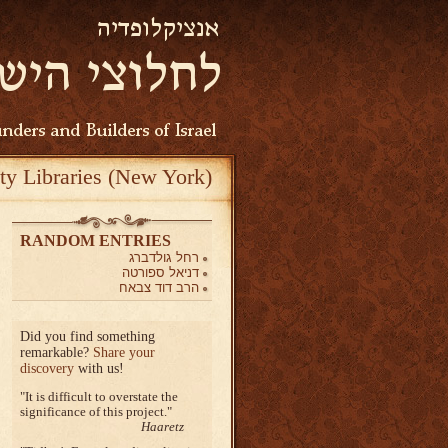
ty Libraries (New York)
RANDOM ENTRIES
רחל גולדברג
דניאל ספורטה
הרב דוד צבאח
Did you find something
remarkable?
Share your
discovery
with us!
It is difficult to overstate the
significance of this project.
Haaretz