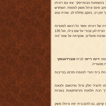
קע ביפו, אך בהשפעת נובומייסקי יצא עם רעיתו
חוב פינס וניהל משק למופת. השתרש
 זמן רב. בעקב מחלת לב, שהיה נגוע
ה של רעיתו ימסר כל רכושו למטרות
לאומיות וכן היה: ביתו הוקדש לבית מרגוע לסופרים ואמנים, 9 דונמים שליד הבית לגן צבורי על שם בילו, ועל 135
כונת פועלים, שנקראה על שמו "נוה
מה
דינה רייזה
לבית
פוברז'אנסקי
.
 מנעוריה.
הלו בית יהודי למופת ותרמו בנדיבות
חו להציל חלק גדול מרכושם ולצאת
עו ברכבת מזרחה עד לוולאדיבוסטוק ו-65 יום בדרך רבת תלאות והרפתקאות באניות
קרקע, בנו להם בית יפה וניהלו משק