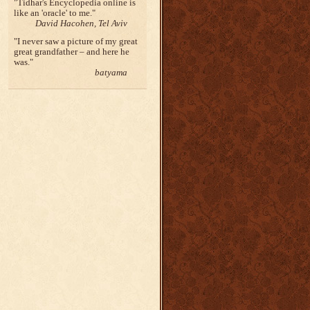
Tidhar's Encyclopedia online is
like an 'oracle' to me.
David Hacohen, Tel Aviv
I never saw a picture of my great
great grandfather – and here he
was.
batyama