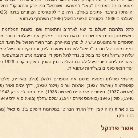
מאמרים גם בעתונים "טאג" ו"מארגען זשורנאל" בניו-יורק וב"הבוקר" בת
העולמי ב-1936. בקונגרס הציוני בבאזל (1946) השתתף כעתונאי.
לרגל מלחמת העולם ב' יצא לארה"ב והתאזרח שם ובשנות המלחמה שר
בואשינגטון וסיים את שרותו בדרגת מייג'ור. ממשיך את פעולותיו כחבר מ
הסופרים והעתונאים ע''ש י. ל. פרץ בניו-יורק, חבר הועד הפועל של הועד ה
ונציג מיוחד של חברת "היאס" לארצות שמעבר לים, ובתפקידו זה פעל למע
עליה לישראל ותמיכה בעולים. נדד לרגל תפקידיו בהרבה ארצות ובהשפעה א
היהודי
ועוד חמש פעמים בשליחות עתונאית.
מרשמי פעולתו ומסעיו פרסם את הספרים דלהלן (כולם באידית, מלב
1946), פולין 1946 (בואינוס איירס 1947), עולם שחלף (בואינוס איירס 1949) - ועוד ידו נטויה לעבודה ולכתיבה.
בניו:
אריה
(היה קצין חיל האויר הבריטי במלחמת העולם ב'),
מיכאל
(מהנ
בניו-יורק).
אשר פרנקל