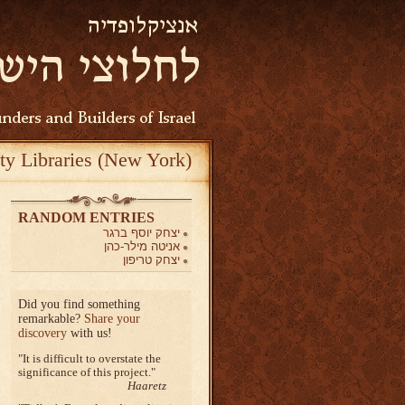
ty Libraries (New York)
RANDOM ENTRIES
יצחק יוסף ברגר
אניטה מילר-כהן
יצחק טריפון
Did you find something
remarkable?
Share your
discovery
with us!
It is difficult to overstate the
significance of this project.
Haaretz