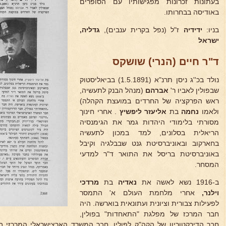
בעתונות זכרונות מפגישותיו עם הסופרים
באודיסה בבחרותו.
בניו:
ידידיה
ז"ל (נפל בקרית ענבים),
גדליה,
ישראל
ד"ר חיים (הנרי) שושקס
נולד בכ''ג ניסן תרנ"א (1.5.1891) בביאליסטוק
שבפולין לאביו ר'
אברהם
(מנהל הבנק לתעשיה,
ראש הפרקציה של החרדים במועצת הקהלה)
ולאמו
נחמה
בת
אליעזר ליפשיץ
. אחרי חינוך
מסורתי בלימודי היהדות גמר את הגימנסיה
הריאלית בסלונים, למד במכון לתעשיה
בחארקוב ובאוניברסיטת גנט שבבלגיה וקיבל
באוניברסיטת בריסל את התואר ד"ר למדעי
המסחר.
ב-1916 נשא לאשה את
נאדיה
בת
מרדכי
וילנר,
אחרי מלחמת העולם א' התמסר
לפעילות צבורית וציונית ועתונאית בוארשה. היה
חבר המרכז של מפלגת "התאחדות" בפולין,
חבר הדירקטוריון של הקה"ק לפולין, חבר המשרד הארצישראלי המרכזי ב