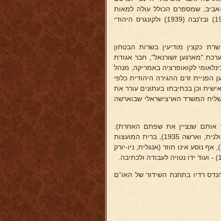
ל-אביב, שמספרם הכולל עולה למאות
והועתקו בהרבה עתונים בעולם. היה ציר לקונגרסים הציוניים בוינה (1925) ובז'נבה (1939) ולקונגרס היהודי
ת כקצין מודיעין בשרות הבטחון
ערכת "מארגען זשורנאל", חבר אגודת
בינלאומי לקואופרציה באמריקה, מנהל
ן הפניית זרם ההגירה היהודית כלפי
ישית וכן בכתיבתו בעתונים עורר את
ם ליחס חיובי פעיל לטובת העליה ובנין הארץ. בארץ ביקר ב-1926 כשליח המשרד הארצישראלי שבוארשה
ד אותם שנציין את שפתם האחרת):
קואופרציה (וארשה 1927), ארצות וערים (וילנה 1930), דרך ימים ואויר (פולנית, וארשה 1935), ברית המועצות
(וארשה 1937), סיפורים אכזוטיים (וארשה 1938), יומן הגטו (ניו-יורק 1943), אף נוסע אינו חוזר (אנגלית, ניו-יורק
דס רדיו בתחנת השידור של האו"ם