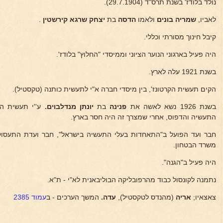
נולד בלודז' בשנת תרס"ד (29.7.1904).
לאביו,
שמריה בונים
ולאמו
הדסה
בת
יצחק שרגא
קירשטין
.
קיבל חינוך מסורתי וכללי.
היה פעיל בארגוני הנוער הציוני וממיסדי "החלוץ" בלודז'.
בשנת 1921 עלה לארץ.
הקים תעשית הקרטונז', בין מיסדי חברה א"י לתעשית כותנה (טקסטיל).
בשנת 1926 נשא לאשה את
פנינה
בת
יונתן מנדלבוים.
ע''י תעשית הק
התעשיה והדפוס, אחרי שמצרך זה היה חסר בארץ.
חבר ועד הפועל ב"התאחדות בעלי התעשיה בישראל", חבר ועדת התעסו
משרד הבטחון.
היה פעיל ב"הגנה".
נתמנה לקונסול כבוד מהרפובליקה הבוליבאנית לא"י - ת"א.
צאצאיו;
אריה
(מהנדס לטקסטיל),
עדה.
המשך הערכים - ב
עמוד 2385