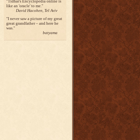
Tidhar's Encyclopedia online is
like an 'oracle' to me.
David Hacohen, Tel Aviv
I never saw a picture of my great
great grandfather – and here he
was.
batyama