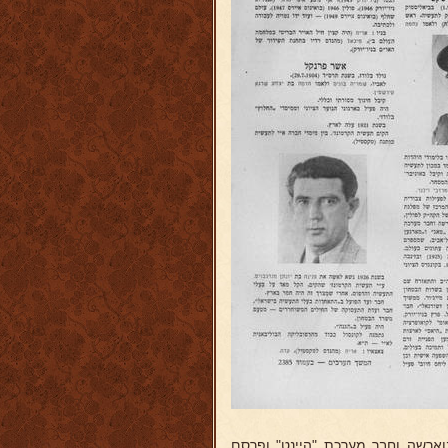
וארשה וחבר מערכת "היינט" ופרסם