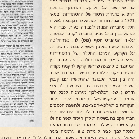
חדרה כעובדים שכירים - אבל רק בסידור זמני
עד שיתישבו על הקרקע. השתתף בחנוכה
תרפ''א בועידת היסוד של ההסתדרות ובמאי
1921 בהגנת חדרה, וכשנאלצה הקבוצה לשלוח
חלק מחבריה זמנית לעבודה בעיר, עבד הוא
כפועל בנין בתל-אביב בחברת "קדם" שנוסדה
על-ידי המהנדס
יוסף (גוס) לוי.
כשהחליטה
הקבוצה לגשת באופן מעשי להכנת התישבותה
על הקרקע והמרכז החקלאי של ההסתדרות
הציע לה את אדמת חולדה, היה
קדמן
בין
המתנגדים להצעה שדרשו קרקע להקמת נקודה
חדשה במקום שלא היה בו ישוב מקודם. אח"כ
היה בין נציגי הקבוצה שהתקשרו עם קיבוץ
השומר הצעיר וקבוצת "צבי" (על שם ד"ר
צבי
הירש
) של "תכלת-לבן" מגרמניה לקבל יחד
אדמה בעמק-יזרעאל המזרחי לשם יסוד
הנקודות ביתאלפא-חפצי-בה, ולהשגת הכספים
הדרושים להתישבות נשלח יחד עם עוד שני
חברי הקבוצה בשליחות קרן היסוד לאירופה ולו
נקבע שטח הפעולה בגרמניה. שם נבחר מטעם
"תכלת-לבן" כציר לועידת ציוני גרמניה בעיר
קאסל. היה בין ראשי האופוזיציה שעזבו את "תכלת-לבן" ויסדו את תנועת