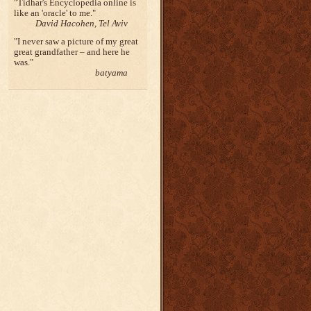
Tidhar's Encyclopedia online is
like an 'oracle' to me.
David Hacohen, Tel Aviv
I never saw a picture of my great
great grandfather – and here he
was.
batyama