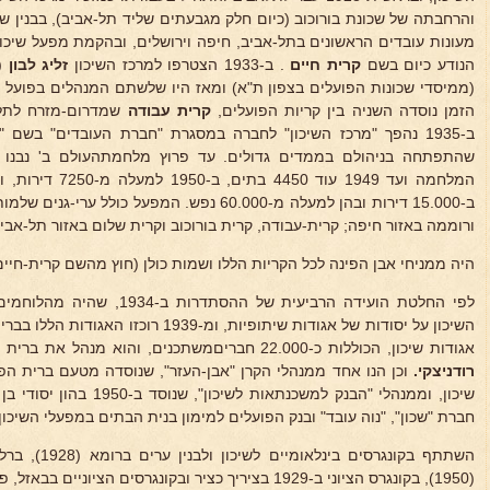
והרחבתה של שכונת בורוכוב (כיום חלק מגבעתים שליד תל-אביב), בבנין שכ
מעונות עובדים הראשונים בתל-אביב, חיפה וירושלים, ובהקמת מפעל שיכון 
הנודע כיום בשם
קרית חיים
. ב-1933 הצטרפו למרכז השיכון
זליג
לבון
(
(ממיסדי שכונות הפועלים בצפון ת"א) ומאז היו שלשתם המנהלים בפועל 
הזמן נוסדה השניה בין קריות הפועלים,
קרית עבודה
שמדרום-מזרח לתל-
ב-1935 נהפך "מרכז השיכון" לחברה במסגרת "חברת העובדים" בשם 
ב-15.000 דירות ובהן למעלה מ-60.000 נפש. המפעל כו
ורוממה באזור חיפה; קרית-עבודה, קרית בורוכוב וקרית שלום באזור תל-אביב
היה ממניחי אבן הפינה לכל הקריות הללו ושמות כולן (חוץ מהשם קרית-חיים
לפי החלטת הועידה הרביעית של ה
אגודות שיכון, הכוללות כ-22.000 חבריםמשתכנים, והוא מנהל את ברית הפיקוח מראשיתה, יחד עם הד"ר
רודניצקי.
וכן הנו אחד ממנהלי הקרן "אבן-העזר", שנוסדה מטעם ברית ה
שיכון, וממנהלי "הבנק למשכנתא
חברת "שכון", "נוה עובד" ובנק הפועלים למימון בנית הבתים במפעלי השיכו
(1950), בקונגרס הציוני ב-1929 בציריך כציר ובקונגרסים הציוניים בבאזל, פראג וציריך בתור מומחה