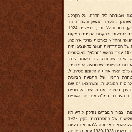
ה ועבודתה ליד חדרה, על הקרקע
השתתף בהקמת המשק ובעבודה בו.
בינתים בא לידי הכרה שבמקום קבוצה בודדת נחוצה מסגרת קיבוצית בהיקף רחב וכולל יותר, ובראשית 1924
בד בנטיעות ובהקמת הבנינים במקום
לה בקרב הנוער והחלוץ בארצות מרכז אירופה,
של הסתדרויות הנוער בדאנציג והיה
בין יוזמי הברית העולמית של הנוער העברי, שנוסדה באותה ועידה. ב-1925 עמד בראש "החלוץ" באוסטריה
 הציוני שהתכנס שם באותה שנה.
 באחדות הרעיונית שבתנועה הקיבוצית,
לפי האידיאולוגיה הקומוניסטית.
ל.
רת הרעיון של התנועה הציונית
 לרוסיה הסוביטית, ומשמצאו גם שם
תפרך בסיביר. עם פרישת הקיצוניים
וד העבודה במו"מ עם יתר הגופים
 וצבור העובדים נזדקק לידיעותיו
וכשהשתתף כציר בועידה השלישית של ההסתדרות, בקיץ 1927
נסע לארצות אירופה ללמוד את בעיות
השיכון, ובראשית 1928 עבר לתלאביב והתחיל בעבודתו כמזכיר מרכז השיכון. בשנים 1930-1928 עסק בביסוסה