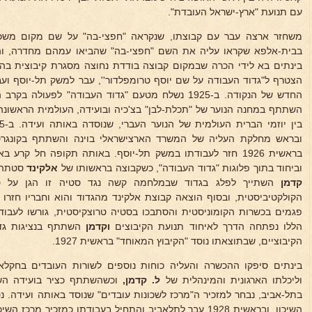
עם תנועת "ארץ-ישראל העובדת".
משחזר ארצה עבר עם קבוצתו, שנקראה "חפצי-בה" על שם מקום משכנ
בבית-אלפא שקראו עליה את השם "חפצי-בה" שהביאו עמהם מחדרה, ו
הצטרף ל"גדוד העבודה על שם יוסף טרומפלדור'', עבר למשק תל-יוסף וע
החדש של הנקודה. ב-1925 נשלח מטעם "גדוד העבודה" לפעו
השתתף במחנה הנוער של "תכלת-לבן" בצ'כיה ובועידה, העולמית הראשונה 
ובראש מחלקת העליה של המשרד הארצישראלי בוינה והשתתף בקונגרס
בראשית 1926 חזר לעבודתו במשק תל-יוסף. באותה תקופה חל קרע
וביחוד בתוך פלוגות "גדוד העבודה", כשקבוצה בראשותו של
אלקינד
סטתה כ
קדמן
השתייך לפלג בגדוד שבמלחמה קשה נגד סטיה זו הגן על טה
הקולקטיביסטית, ובסוף הוצאה קבוצת אלקינד מהגדוד והוא וחבריו חזרו
פגמים בכשרות הקומוניסטית והסתבכו בסטיה טרוצקיסטית, גורשו לעבוד
הללו נפתחה הדרך לאיחוד תנועת הקיבוצים
וקדמן
השתתף בנציגות גד
הקיבוציים, שבתוצאתו נוסד "הקיבוץ המאוחד" בראשית 1927.
בינתים סיפקו ההכשרה והעליה כוחות נוספים לשורות העובדים בחקלאות
וליכלתו הארגונית והמינהלית של
ל. קדמן,
בתל-אביב, נבחר למזכיר ה"מרכז לשכונות עובדים" שנוסד באותה ועידה. 