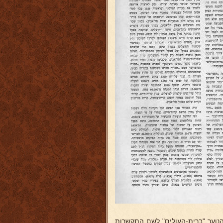
-הנוער "ברית-העולים" לשם התקשרות