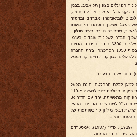
ונות הפועלים בצפון תל-אביב, בבנין
בהיקף גדול בעמק זבולון ליד חיפה,
לפנים
לוביאניקר) ואברהם זברסקי
של מפעל השיכון ההסתדרותי. באותו
אביב, שסביבה נוצרה העיר
חולון
.
"שכון" חברה לשכונות עובדים בע"מ,
שהתפתחה בניהולם בממדים גדולים. עד פרוץ מלחמתהעולם ב' נבנו על-ידה 3300 בתים ודירות, מסיום
המלחמה ועד 1949 עוד 4450 בתים, ב-1950 למעלה מ-7250 דירות, ובסוף 1950 הסתכמה יצירת החברה
לל ערי-גנים שלמות לפועלים, כגון קרית-חיים, קריתעמל
.
) נבחרו על פי הצעתו.
הסתדרות ב-1934, שהיה מהלוחמים למען קבלת ההחלטה, הונח מפעל
השיכון על יסודות של אגודות שיתופיות, ומ-1939 רוכזו האגודות הללו בברית פיקוח, הכוללת כיום למעלה מ-110
א.
פיקוח הנ"ל לשם עזרה הדדית במפעל
ות לשיכון", שנוסד ב-1950 בהון יסודי בן שלשת רבעי מיליון ל"י בשותפות של
ן ההסתדרותיים.
השתתף בקונגרסים בינלאומיים לשיכון ולבנין ערים ברומא (1928), ברלין (1929), פריז (1937), אמסטרדם