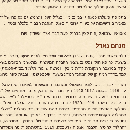
ב-1950 עבד באגף המזון כמנהל ענף החלב. נרשם בספר הזהב של הקהק"
על-ידי ארגון מחלקי החלב של "תנובה" ו"המשק הפרטי''.
בתקופת פעולתו כמנהיג "בני בנימין" בגליל העליון שימש גם כסופרו של "ד
מאמרים ורשימות על בעיות ישוביות בעניני הנהגת הצבור, כלכלה ובטחון.
צאצאיו:
שמואל
(היה קצין בצה"ל, כעת חבר ,אגד -אשד"),
זיוה
.
מנחם נאדל
נולד בשנת תרנ"ו (15.7.1896) בשאוולי שבליטא לאביו
יוסף
(סוחר, מוסמ
פקיד במועצה המקומית קרית מוצקין ומרצה שיעורי תלמוד בבית-הכנסת)
למד בחדר המתוקן של המחנך הנודע בשעתו
שכנא שטיין
ובבית-ספר עירוני 
השתתף בחוגי נוער לומד בשאוולי ומשעברה המשפחה לפנים רוסיה לרגל 
עד 1916. בשנות 1918-1917 היה חבר ועדים מקומיים ומחו
בכינוסי התנועה ובועידותיה ברוסיה ובכתבהעת "נא סטראז'ה" ("על המשמ
בוויטבסק. בשנות 1919 -1920 שרת בצבא האדום בחיל ה
מחלקה להסעת חולים מהחזית. בימים ההם עוד נחשבה מפלגת "פועלי צ
למפלגה הקומוניסטית השלטת, ובהיותו בדרך זו באופן אוטומטי חבר 
"החלוץ" לרוסיה הלבנה ואגפיה (ויטבסק, 1919) בהשתתפות
טרומפלדור