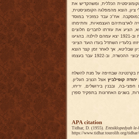
קומוניסטית הכללית, ומשהקדיש את
 ציון, הוצא מהמפלגה הקומוניסטית,
ה במוסקבה. אח''כ עבד כמזכיר במוסד
יה לארצותיהם העצמאיות, וחתימתו
א, הציע את עזרתו לחברים חלוצים
בוויטבסק ונמצאו ביניהם עשרה ילידי ויטבסק שהסכימו ליהנות מההזדמנות וב-1921 יצא עמהם לוילנה. בהגיעו
זו בלעדיו השתדל בעדו הועד הציוני
ון שבליטא, אך לאחר זמן קצר הוצא
מהתנועה על שהלך להכשרה חלוצית. היה מסייר מטעם מרכז החלוץ בקיבוצי ההכשרה, וב-1922 עבר בעצמו
למשמרת בקרנטינה שבחיפה על מנת להשלח
יהודה קופילביץ
אצל הנציב העליון.
וצת חפצי-בה, ובבנין בירושלים, יריחו,
 הפועל של ההסתדרות, בשנים האחרונות בתפקיד ספרן
APA citation
Tidhar, D. (1955).
Entsiklopedyah le-
https://www.tidhar.tourolib.org/tidha