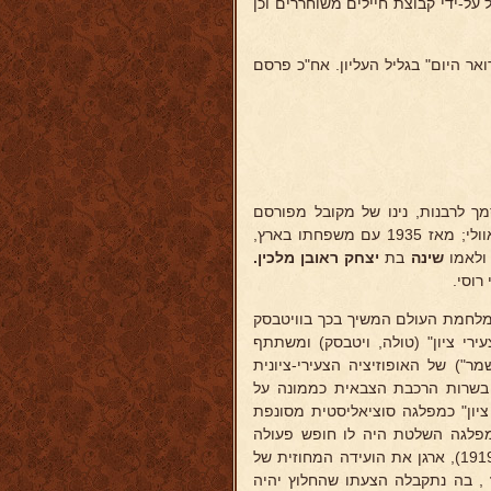
ל על-ידי קבוצת חיילים משוחררים וכן
ואר היום" בגליל העליון. אח"כ פרסם
ך לרבנות, נינו של מקובל מפורסם
בשעתו כרופא חולי נפש באמצעי הקבלה המעשית, מראשוני הציונים בשאוולי; מאז 1935 עם משפחתו בארץ,
 ולאמו
שינה
בת
יצחק
ראובן מלכין.
רוסי.
מלחמת העולם המשיך בכך בוויטבסק
זיים של "צעירי ציון" (טולה, ויטבסק) ומשתתף
ר") של האופוזיציה הצעירי-ציונית
רגלים ואח"כ בשרות הרכבת הצבאית כממונה על
יון" כמפלגה סוציאליסטית מסונפת
המפלגה השלטת היה לו חופש פעולה
ותנועה בענינים פוליטיים. היה ציר בועידת היסוד של "החלוץ" (פטרבורג, 1919), ארגן את הועידה המחוזית של
, בה נתקבלה הצעתו שהחלוץ יהיה