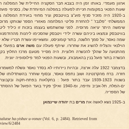
ארגון מעמדי. באותו זמן היה בצבא חבר הסקציה החיילית של המפלגה ה
שעות הפנאי במקומות חנייתו לפעולה במפלגה המיוחדת שלו, בסניפי פועלי
ב-1920 היה מזכיר סניף פוע"צ בוויטבסק וציר מחוזי בועידת המפלג
הממשלתי "פלנבז' " להחזרת פליטי המלחמה מאזורי הספר שנותקו מרוס
שימשה היתר יציאה מרוסיה. לפני שהשתמש בעצמו בזכות זו כיליד ליט
שמה נאסר, על סמך הלשנה, בתור קומוניסט, ומשאיימו עשרת חבריו שלא יזו
הוילנאי והצליח להשיג את שחרורו. שיתף פעולה עם
משה ארם
בפועלי צי
הכשרה בתור פועל בנין בהאמבורג, ובשעות הפנאי למד פילוסופיה יוונית.
בדצמבר 1922 עלה ארצה, ובהיות ניירותיו לא בסדר נאסר ונשלח 
חזרה. ברח מהקרנטינה ושוב נתפס ונאסר, ובסוף שוחרר בהשתדלותו של
בשנות 1939-1923 עבד בתור פועל : בחקלאות בפתח-תקוה ובקב
ים-המלח, תל-אביב וחיפה, ומ-1940 ואילך פקיד בועד
של הספריה.
ב-1925 נשא לאשה את
מרים
בת
יהודה שיינמאן
halutse ha-yishuv u-vonav
(Vol. 6, p. 2484). Retrieved from
r/view/6/2484