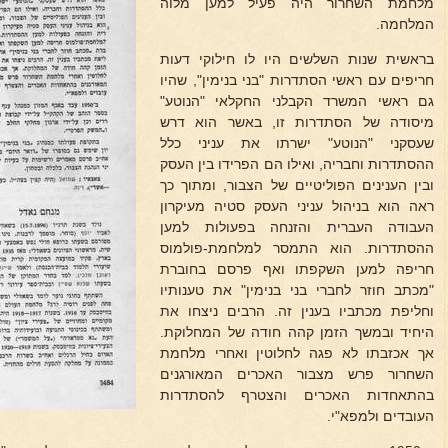
מלחמת השחרור היה פעיל למען מלוה
המלחמה.
בראשית שנות השלשים היו לו חילוקי דעות
חריפים עם ראשי הסתדרות "בני בנימין", שהיו
גם ראשי המשרד הקבלני החקלאי "הנוטע"
מיסודה של הסתדרות זו, באשר הוא דרש
שעסקני "הנוטע" ישרתו את עניני כלל
ההסתדרות וחבריה, ואילו הם הפרידו בין העסק
ובין הענינים הפוליטיים של הצבור, ומתוך כך
ראה הוא בניהול עניני העסק סטיה מעיקרון
העבודה העברית והזנחה בפעולות למען
ההסתדרות. הוא התמסר למלחמת-פולמוס
חריפה למען השקפתו ואף פרסם בחוברת
"מכתב חוזר לחברי בני בנימין" את טענותיו
וחליפת מכתביו בענין זה. הרבים ניצחו את
היחיד ובמשך הזמן קהה חודה של המחלוקת.
אך אכזבתו לא פגה לחלוטין ואחרי מלחמת
השחרור פרש מצבור האכרים המאורגנים
בהתאחדות האכרים והצטרף להסתדרות
העובדים ולמפא"י.