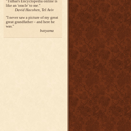
Tidhar's Encyclopedia online is
like an 'oracle' to me.
David Hacohen, Tel Aviv
I never saw a picture of my great
great grandfather – and here he
was.
batyama