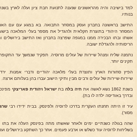
בנותיו.
התישב בראשונה בחברון ועסק במסחר התבואה. בא במגע עם עם הארץ
המסחר היהודי בתוצרת חקלאית ולהגדיל את מספר בעלי המלאכה בישוב
אשתו ובתו הבכירה ממנו במגפה שפרצה בחברון ואז התישב בירושלים 
הריסותיה ולהגדלת ישובה.
נתמנה שליח ומנהל שיירות של עולים מרוסיה. תפקיד שנמשך עד התקופה
תקינים יותר.
הפיץ סחורות הארץ ותוצרת בעלי מלאכה יהודיים ודברי אמנות. יר
שיירות-שיירות של עולים ורבים מבין ותיקי הישוב עברו בהן בעלותם ארצה.
בשנת 1862 נשא לאשה את
חיה בלה
בת
ישראל
ויהודית פאריצקי
ובדרך באודיסה ילדה לו בת).
עיר זו היתה תחנתו העקרית בדרכו לרוסיה ולפינסק. בבית ידידו רבי
שרגא 
מסור).
שהה בגולה כשנתיים ימים ולאחר שאשתו מתה בפינסק העלה את בתו
ש
בשליחות לרוסיה עוד כשלש או ארבע פעמים. אחר כך השתקע בירושלים ועסק 