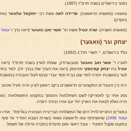
נפטר בירושלים בשנת תרמ"ז (1887).
צאצאיו (מאשתו הראשונה):
פריידה לאה
אשת רבי
יחזקאל עלזנער
(אחי
בעקרון).
(מאשתו השניה):
שרה עטיל
אשת הר'
אשר זאב
וואגער
(ראה כרך ו'
עמוד 2529
יצחק וגר (וואגער)
נולד בירושלים, י' תשרי תרנ"ג (1892).
לאביו ר'
אשר זאב וואגער
מנובוגרודק, שעלה לארץ בשנת תרמ"ד (ראה 
עטיל
בת
יצחק קמינסקי
מפינסק (ראה את הערך שלו בכרך זה). למד בחדר 
לגור במושבות יהודה למד שם בבית ספר עברי ונכנס לעול העבודה במושבת ר
היה בין העובדים המקצועיים הראשונים ביקב ראשון לציון והיה פעיל ואהוב ע
נסע אחר כך לאמריקה לשם השתלמות והוסמך במקצוע החשמלאות. כשח
והיה נאלץ לצאת את הארץ יחד עם אחיו כנתיני רוסיה.
במצרים התגייס לחיל הים של המשלחת הבריטית הצבאית בגליפולי. אחיו ה
עמוד 2496
) שהשתתף עמו לראשונה נשאר בשרות הצבא הסדיר עד סוף ה
במקום שקבל תפקיד - עובד ראשי וסגן מהנדס בחברה גדולה של חשמל.