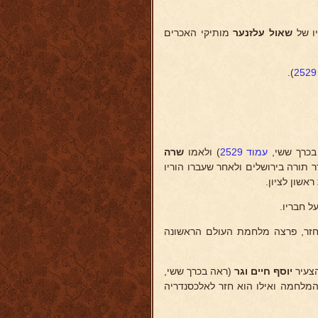
ו של
שאול עלזנער
מותיקי האכרים
).
בכרך ששי,
עמוד 2529
) ולאמו
שרה
תורה בירושלים ולאחר שעברו הוריו
אשון לציון.
ל חבריו.
זר, פרצה מלחמת העולם הראשונה
צעיר
יוסף חיים וגר
(ראה בכרך ששי,
מלחמה ואילו הוא חזר לאלכסנדריה