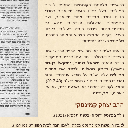
בראשית מלחמת הקוממיות התגייס לשרות
המולדת. פעל כנציג פועלי תל-אביב במרכז
הגיוס וחבר מפקדת מחוז תל-אביב, ועם
התפתחות הפעולות הצבאיות מילא גם
תפקידי-פיקוד וניכרת היתה פעילותו בארגון
הצבא ובקיום המוראל הצבאי והמוסר החברתי
של אנשי השורה בחזיתות.
בצאתו בג'יפ צבאי מבן-שמן לכפר הכבוש גמזו
בגיזרת לוד-רמלה, יחד עם חבריו המפקדים
בצבא ההגנה
ישראל שחורי, יחזקאל בן-דוד
(פוגאץ)
ויצחק מרגלית,
לבקר את עמדות
החיילים
עלה הג'יפ על מוקש אנטיטנקי והוא
נהרג בו במקום, ביום י"ג תמוז תש''ח (20.7.48),
והובא לקבורה בטקס צבאי בגבעת ברנר, צאצאיו
:
אריה, יואב, דינה.
הרב יצחק קמינסקי
נולד בפינסק (רוסיה) בשנת תקפיא (1821).
לאביו ר'
משה קמינר
(קמינסקי) ולאמו
חנה
לבית
רפפורט
(מוילנא).