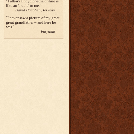
Tidhar's Encyclopedia online is
like an 'oracle' to me.
David Hacohen, Tel Aviv
I never saw a picture of my great
great grandfather – and here he
was.
batyama