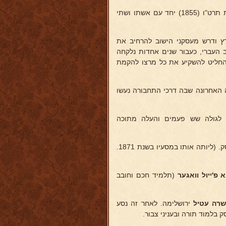
למד בישיבה והיה מהראשונים שנענה לתנועת חבת ציון ועלה לארץ בשנת תרט"ו (1855) יחד עם אשתו ושתי
 ודרש מעסקני הישוב להרחיב את
 העברי, כעבור שנים אחדות נלקחה
והחליט להשקיע את כל מרצו להקמת
 האחרונה שבה דרכי התחבורה נעשו
ד לגולה שש פעמים והעלה מתוכה
מפינסק. (ליותה אותו במסעיו בשנת 1871.
פ'ייול וואגער
(תלמיד חכם וחובב
רה עטיל
ירושלימה. לאחר זה נסע
בלמוד תורה ובעניני צבור.