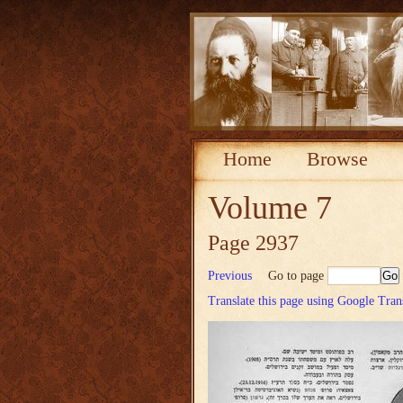
Home
Browse
Volume 7
Page 2937
Previous
Go to page
Translate this page using Google Tran