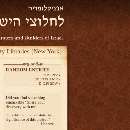
ty Libraries (New York)
RANDOM ENTRIES
ליאו פרוץ
אהרון צרניבסקי
יעקב וינבוים
Did you find something
remarkable?
Share your
discovery
with us!
It is difficult to overstate the
significance of this project.
Haaretz