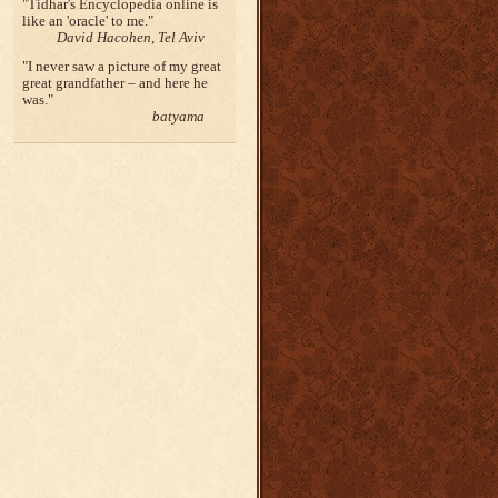
Tidhar's Encyclopedia online is
like an 'oracle' to me.
David Hacohen, Tel Aviv
I never saw a picture of my great
great grandfather – and here he
was.
batyama