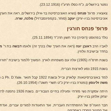
נפטר בירושלים, כ"ח כסלו תרע"ז (23.12.1916).
צאצאיו: פרופ'
פנחס
(נשיא האוניברסיטה בר-אילן בירושלים, ראה את הערך 
אוניברסיטה בניו-יורק)
יעקב
(סוחר, בקמפינסברזיל)
מלכה, שרה.
פרופ' פנחס חורגין
נולד בפהוסט (רוסיה) כח' חשון תרנ''ד (25.11.1894).
לאביו הרב
ראובן יונה
(ראה את הערך שלו בכרך זה) ולאמו
דבשה
בת ר'
מש
בחדר ובישיבת וולוזין.
בשנת תרס"ה (1905) עלה עם משפחתו לארץ. המשיך ללמוד בישיבת "תורת חיים" בירושלים.
בשנת 1915 נסע לארצות הברית.
למד באוניברסיטאות: קלארק ובייל ובשנת 1922 קבל תואר .Ph. D.Yale ב-19.8.1923 נשא לאשה את
משה זליגסון
(נפטרה בניו-יורק כ"ט תשרי תשט"ו (26.10.1954).
היתה עסקנית נשי מזרחי 
יצחק אלחנן בניו-יורק.
חבר הועה"פ של ההסתדרות העברית, ועד התעודות למורים עברים, ועדת 
ועד החינוך החרדי באמריקה.