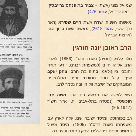
שמואל מוני (אשתו -
צביה
בת
פנחס גרייבסקי
, ראה כרך א',
עמוד 476
).
מאשתו השניה:
שרה
אשת
חיים שפירא
(ראה
כרך ששי,
עמוד 2618
),
מאשה
אשת
ברוך כהן
(ארצות הברית).
הרב ראובן יונה חורגין
נולד קלצק (רוסיה) בשנת תרט''ז (1856). לאביו
הרב אליהו חיים (למשפחת רבנים, יודעי תורה
וחובבי ציון)ולאמו
בתיה
בת
הרב יצחק יעקב
שיף.
קבל חנוך מסורתי והיה מתלמידיה
המובהקים של ישיבת וולוזין ובה נסמך לרב.
נשא לאשה את
דבשה
בת הרב
משה צבי
הוכשטיין
(נפטרה בתל-אביב, יט' אייר תש''ז
(9.5.1947).
רב בפוהוסט ומיסד ישיבה שם. עלה לארץ עם
משפחתו בשנת תרס"ה (1905). מיסד ופעיל
במושב זקנים בירושלים. עסק בתורה ובעבודה.