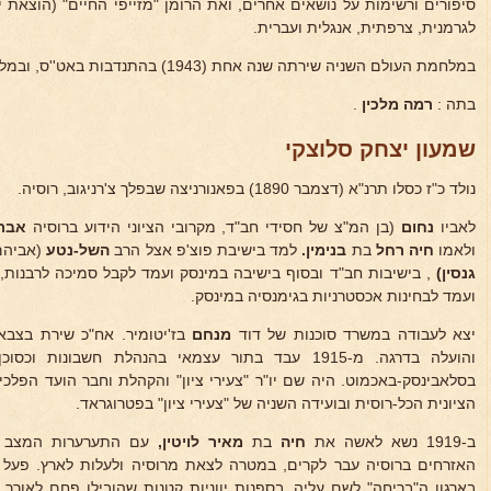
לגרמנית, צרפתית, אנגלית ועברית.
במלחמת העולם השניה שירתה שנה אחת (1943) בהתנדבות באט''ס, ובמלחמת השחרור שרות חלקי בש"י.
בתה :
רמה מלכין
.
שמעון יצחק סלוצקי
נולד כ"ז כסלו תרנ"א (דצמבר 1890) בפאנורניצה שבפלך צ'רניגוב, רוסיה.
לאביו
נחום
(בן המ"צ של חסידי חב"ד, מקרובי הציוני הידוע ברוסיה
אברה
ולאמו
חיה רחל
בת
בנימין.
למד בישיבת פוצ'פ אצל הרב
השל-נטע
(אביהם
גנסין)
, בישיבות חב"ד ובסוף בישיבה במינסק ועמד לקבל סמיכה לרבנות
ועמד לבחינות אכסטרניות בגימנסיה במינסק.
יצא לעבודה במשרד סוכנות של דוד
מנחם
והועלה בדרגה. מ-1915 עבד בתור עצמאי בהנהלת חשבונו
הציונית הכל-רוסית ובועידה השניה של "צעירי ציון" בפטרוגראד.
ב-1919 נשא לאשה את
חיה
בת
מאיר לויטין,
עם התערערות המצב ל
האזרחים ברוסיה עבר לקרים, במטרה לצאת מרוסיה ולעלות לארץ. פעל ב
בארגון ה"בריחה" לשם עליה, בספנות יווניות קטנות שהובילו פחם לאורך