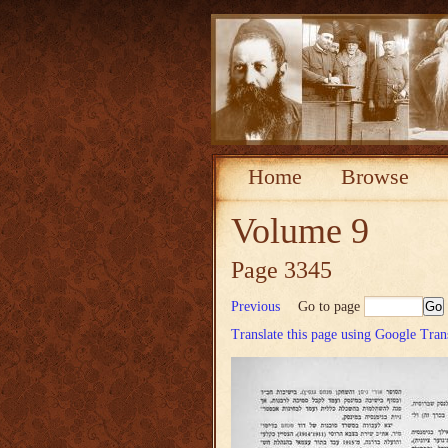
Home
Browse
Volume 9
Page 3345
Previous
Go to page
Translate this page using Google Tran