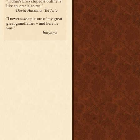
Tidhar's Encyclopedia online is
like an 'oracle' to me.
David Hacohen, Tel Aviv
I never saw a picture of my great
great grandfather – and here he
was.
batyama