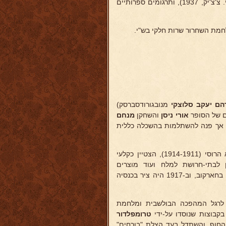
סיפורים ורשימות על נושאים אחרים, ואת הרומן "מזייפי החיים" (הוצאת י. צ'צ'יק, 1937), ותרגומים ספרותיים
ם יעקב סלוצקי
מנובגורודסברסק)
 של הסופר
אורי ניסן
והשחקן
מנחם
, אך פנה להשתלמות בהשכלה כללית
בז'יטומיר. אח"כ שירת בצבא הרוסי (1914-1911), הצטיין כקלעי
ת וכסוכן לבתי-חרושת למלח ועוד מוצרים
בסלאבינסק-באכמוט. היה שם יו"ר "צעירי ציון" והקהלת וחבר הועד הפלכי בחארקוב, וב-1917 היה ציר בכנסיה
רגל המהפכה הבולשבית ומלחמת
קבוצות שנוסדו על-ידי
טרומפלדור
 החוף, והשתדל בעד הצלת "בורחים"