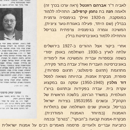
לאביה ד"ר
אברהם רוזנטל
(ראה ערכו בכרך זה)
ולאמה
חנה
בת
נחמן קרפילוב.
התהילה ללמוד
במוסקבה, מ-1920 ואילך בגימנסיה גרמנית
בברלין (שם היתד, פעילה באגודת-נוער ציונית),
המשיכה וגמרה בגימנסיה צרפתית בבריסל
והתחילה ללמוד באוניברסיטת ברלין.
אחרי ביקור אצל ההורים ב-1927 בירושלים
עלתה לארץ ב-1930. השתלמה באופן יסודי
בשפה ובספרות עברית והמשיכה את לימודיה
באוניברסיטה העברית ואח"כ עבדה בתור פקידה,
מתרגמת (תרגום סימולטני, תרגום ספרותי),
סופרת, מבקרת אמנות, ובהיותה נשואה לפסל
דוד מלכין
(1950-1940) עסקה גם במקצוע
עקרת בית. עבדה בפקידות ובתרגום בויצ"ו
העולמית, במשרד הג'וינט, בלשכה הראשית של
הקהק"ל, ובשנים 19531955 בצירות ישראל
בבריסל, ובאותן שנים השתלמה שם בתולדות
האמנות (במיוחד האמנות המודרנית).
מבקרת-אמנות קבועה ב"הבוקר", "בטרם" ובכמה
כתביעת עבריים ולועזיים. פרסמה מאמרים רבים על אמנות ישראלית ו