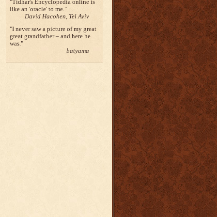
Tidhar's Encyclopedia online is
like an 'oracle' to me.
David Hacohen, Tel Aviv
I never saw a picture of my great
great grandfather – and here he
was.
batyama