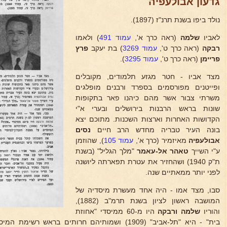
גדעון אבולעפיה
נולד ביפו בשנת תרנ"ז (1897).
לאביו
שלמה
(ראה כרך א',
עמוד 491
) ולאמו
רבקה
(ראה כרך ט',
עמוד 3269
) בת יעקב
פרץ
פריימן
(ראה כרך ט',
עמוד 3295
).
מצד אביו - חטר מגזע תלמודים, מקובלים
ופייטנים מפורסמים בספרד ורבנים מופלגים
משרתי צבור אשר מהם כיהנו פאר בתקופות
שונות בראש הרבנות בירושלים ובערי א"י
הקדושות האחרות וארצות השכנות. מתוכם יצא
בונה העיר טבריה מחדש הרב חיים
נסים
אבולעפיה
מאיזמיר (כרך א',
עמוד 105
), שהוזמן
ע"י השייך
טאהר אל-עאמר
"מלך הגליל" (בשנת
ת"ק 1940) ושהחזיר את עטרת תפארתה ליושנה
לפני יותר ממאתיים שנה.
סבו, מצד אמו - היה אחד מעשרת מיסדיה של
המושבה ראשון לציון בשנת תרמ"ב (1882),
והוריו
שלמה ורבקה
היו מ-60 ממיסדי "אחוזת
בית" - היא "תל-אביב" (1909) ושמותיהם חרותים בראש