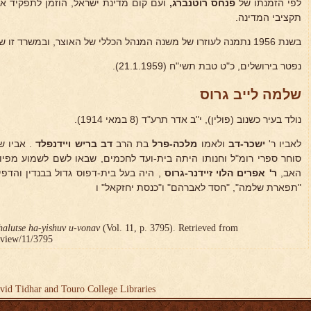
לפי הזמנתו של
פנחס רוטנברג,
ועם קום מדינת ישראל, הוזמן לתפקיד א
תקציבי המדינה.
בשנת 1956 נתמנה לעוזרו של משנה המנהל הכללי של האוצר, ובמשרד זו שימש עד יומו האחרון.
נפטר בירושלים, כ"ט טבת תשי"ח (21.1.1959).
שלמה לייב גרוס
נולד בעיר כשנוב (פולין), י"ב אדר תרע"ד (8 במאי 1914).
לאביו ר'
ישכר-דב
ולאמו
מלכה-פרל
בת הרב
דב
בריש ויידנפלד
. אביו ש
סוחר ספרי רומ"ל וחנותו היתה בית-ועד לחכמים, שבאו לשם לשמוע מפיו
האב,
ר' אפרים הלוי זיידנר-גרוס
, היה בעל בית-דפוס גדול בבנדין והדפ
"תפארת שלמה", "חסד לאברהם" ו"כנסת יחזקאל" ו
halutse ha-yishuv u-vonav
(Vol. 11, p. 3795). Retrieved from
r/view/11/3795
vid Tidhar and Touro College Libraries