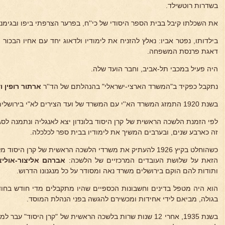
בשדרות רוטשילד.
את השכלתו קיבל בבית הספר היסודי של כי''ח, בפרער הצרפתי ביפו ובגימ
בילדותו, נפטר אביו: נאלץ להזניח את לימודיו ולדאוג יחד עם אחיו הבכור
ר
דאגת פרנסת המשפחה.
היה פעיל במכבי תל-אביב, וחבר הועד שלה.
נתקבל כפקיד ב"המשרד הארצי-ישראלי" בהנהלתם של הד''ר
ארתור רופין
ו
בשנת 1920 התמזג המשרד הא''י עם המשרד של ועד הצירים לא"י בירושלים ועבד שם עד ראשית 1923.
לפי הזמנת הלשכה הראשית של קרן היסוד בלונדון יצא לאנגליה ונתמנה לסגן
זה כארבע שנים, ובערבים המשיך את לימודיו בבית ספר לכלכלה.
כשהוחלט בקיץ 1926 להעתיק את משרדי הלשכה הראשית של קרן היס
הזאת על שלושת העובדים המרכזיים של הלשכה:
אברהם אליצור-אוליצק
ותודות להם הוקם בירושלים משרד נאה ומסודר על כל מנגנונו הדרוש.
הוא היה מטפל בדינים וחשבונות הכספיים שהיו מתקבלים מדי חודש בחוד
בגולה, מביאם לידי אחידות ומכשירם להגשה בפני הנהלת המוסד.
בשנת 1935, אחרי 12 שנות שרות בלשכה הראשית של "קרן היסו