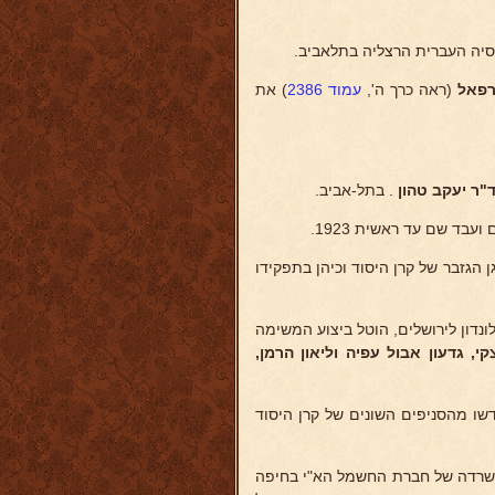
נסיה העברית הרצליה בתלאביב.
פאל
(ראה כרך ה',
עמוד 2386
) את
ד"ר יעקב טהון
. בתל-אביב.
 הגזבר של קרן היסוד וכיהן בתפקידו
וד מלונדון לירושלים, הוטל ביצוע המשימה
י, גדעון אבול
עפיה וליאון הרמן,
שו מהסניפים השונים של קרן היסוד
ד" עבר למשרדה של חברת החשמל הא"י בחיפה