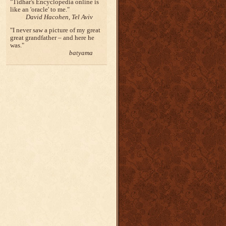
Tidhar's Encyclopedia online is
like an 'oracle' to me.
David Hacohen, Tel Aviv
I never saw a picture of my great
great grandfather – and here he
was.
batyama