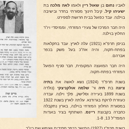
לאביו
נחום
בן
שאול ריין
ולאמו
לאה מלכה
בת
ישעיהו קיל.
קיבל חינוך מסורתי בחדר ובישיבה
בוילנה. עבד כפועל בבית חרושת לספירט.
היה חבר המרכז של צעירי המזרחי, וממיסדי ויו"ר
החלוץ בוילנה.
בניסן תרפ"א (1921) עלה לארץ. עבד בחקלאות
בפתח-תקוה, והיה אח"כ בעל משק בכפר
אברהם.
היה חבר המועצה המקומית, חבר סניף הפועל
המזרחי בפתח-תקוה.
בשנת תרפ"ד (1924) נשא לאשה את
בתיה
ציונה
בת
חיה
ור'
שלמה אולקניצקי
(נולדה
בשנת 1899 בעיירה וסלישק, פלך וילנה. עבדה
כעוזרת לרוקח בגרודנא. עלתה לארץ בשנת 1922
במסגרת החלוץ המזרחי בוילנה, בארץ נתקבלה
כחברה בקבוצת
ריינס.
השתתף בציר בועדות
המפד"ל 13, 1-8.
בשנת תרפ"ז (1927) התישב בכפר חסידים ושימש שם כיו"ר.