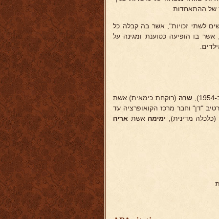
ז של ההתאחדות.
ם לשתי זכויות", אשר בה קבלה כל
 אשר בו הופיעה כטוענת ומגינה על
לדים.
,
שרה
(רוקחת כימאית) אשת
טיב "דן" וחבר מרכז הקואופרציה עד
(כלכלה מדינית),
ימימה
אשת
אריה
.