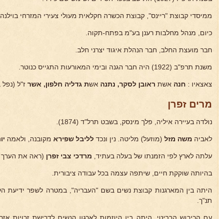
ממיסדי קבוצת "ריינס", קבוצת הכשרה חקלאית מעולי צעירי המזרחי בוילנה (1922)
כיום, מנהל מחלבות רענן בע"מ בפתח-תקוה.
חבר מועצת החלב, חבר הנהלת איגוד יצרני חלב.
משנת תרפ"ב (1922) היה חבר הגנה ובימי המאורעות התגייס כנוטר.
צאצאיו :
חנה
אשת
ראובן לסקר, נתנה
אש
ת גדליה
חלפון, אשר
ז"ל (נפל
מרים זפרן
נולדה בעיירה איליה, פלך מינסק, בשבט תרל"ד (1874).
לאביה
משה מזל
(מוזעל) מליטה. נין ונכד
לליבל
שפירא
מקובנה, ולאמה
יו
עלתה לארץ לפי הזמנתו של בעלה בעתיד,
מרדכי
צבי זפרן
(ראה את הערך ש
בהיותה שוקקת חיים, שיתפה עצמה בכל עבודה ציבורית.
היתה בין המארגנות קבוצת נשים בשם "העבריה", במטרה לשפר ידיעת הלש
תנ"ך.
עם הכיבוש הבריטי, היתה בין היוזמות לארגון הנשים לדרישת זכויות אז