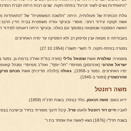
"התאחדות נשים לשווי זכויות" בפתח-תקוה. שנים רבות היתה חברת המרכ
גולת הכותרת של פעולותיה, היתה "הלשכה המשפטית" של "התאחדות נשי
אשה זקוקה עידוד רוחני, מוסרי ובעיקר עזרה משפטית בבית הדין הרבני,
האשה המסכנה שנמצאה בסכסוך עם בעלה, ובעיקר היתה דאגתה לסידור הי
בעבודתה זו מצאה ענין וסיפוק רב ולא הפסיקה עד ימיה האחרונים.
נפטרה בפתח-תקוה, לי תשרי תשט"ו (27.10.1954).
צאצאיה:
שולמית
אשת
שמואל גלילי
(מורה בפ"ת ואח"כ ברמת-גן. נפטר ב-1954)
ישראל אהרוני
(אהרנסון) ממיסדי "תל-יוסף", ואח"כ ממיסדי ומנהל קואופר
ימיו האחרונים. נפטר ב-1958),
גאולה
(כלכלה מדינית) אשת
מנחם מרק
אהרנשטיין
(נפטר ב-1945).
משה רוזנטל
ידוע בשם:
משה הנאמן.
נולד בצפת, בשנת תרנ"ח (1858).
לאביו
חיים דוד רוזנטל
ולאמו
פרל.
קיבל חינוך מסורתי בחדר ובישיבה בצפת
בשנת תרל"ו (1876) נשא לאשה את אסתר בת ר'