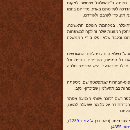
 חנותה ב"נוהשלום" שימשה למקום
דרכה לקליטתם בארץ. מדי יום ביומו
תק, כדי לקרבם ולעודדם.
סת-כלה. במלחמת העולם הראשונה,
חסן המזונות שלה וחילקה למשפחות
 ההם ובלבד שלא יפלו בידי הממשלה
ר סבא" כשלא היתה פתלחם והמגורשים
ת כל המפות, הסדינים, בגדים וכו'
סבלו יסורי-רעב. היא הקריבה חלבה
 טיפוס-הבהרות שנתפשטה שם, ניספתה
ספר רשם "לזכר אשתי הצנועה אסתר
 כהכרתתודה על כל מה שפעלה למענו,
קיום.
 צבי רימון
(ראה כרך ג'
עמוד 1289
),
וד 4355
).