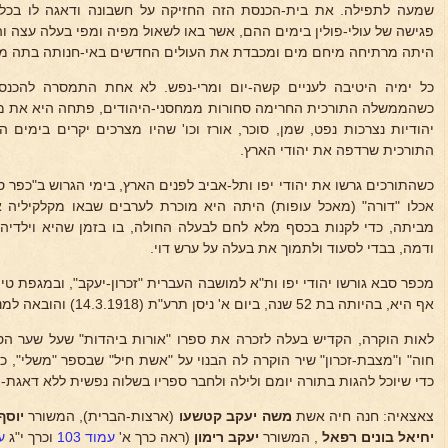
שמעה לתפילה. את בית-הכנסת הזה החזיקה על חשבונה ודאגה לו בכל.
פגישה של עולי-פולין בימים ההם, אשר באו לשאול מפיה ומפי בעלה עצה וה
היתה מרתיחה מיחם מים ומכבדת את העולים החדשים באי-חנותה בתה ממו
כל ימיה היטיבה לעניים קשה-יום ומרי-נפש. לא אחת התמסרה להכנ
כשהממשלה התורכית החרימה סחורות ממחסני-היהודים, פתחה היא את מ
יהודיות נצרכות נפט, שמן, סוכר, אורז וכו' שהיו מצרכים יקרים בימים
התורכית שרדפה את יהודי הארץ.
כשהתורכים גרשו את יהודי יפו ותל-אביב לפנים הארץ, בימי הגרוש ב"כפ
אכלו "דורה" (מאכל עופות) היתה היא מוכרת לערבים שבאו מקלקיליה א
מביתה, כדי לקנות בכסף מלא לחם לבעלה החולה, בו בזמן שהיא וילדיה 
ודמה, בבדי לסעוד ולתמוך את בעלה על ערש דוי.
מכפר סבא גורשו יהודי יפו ות"א למושבה העברית "זכרון-יעקב", ובמגפת
אף היא, בהיותה בת 52 שנה, ביום א' ניסן תרע"ת (14.3.1918) והובאה למנוחות בביתהעלמין שבזכרון-יעקב.
לאות הוקרה, הקדיש בעלה לזכרה את ספרו "אורות ביהדות" שעל שער ה
חוה" ו"מצבת-זכרון" שיר הוקרה לה הבנוי על "אשת חיל" שבספר "משלי",
כדי שיוכל להגות בתורה יומם ולילה ולחבר ספריו בשלוה נפשית ללא דאגת-ה
צאצאיה: חנה חיה אשת
משה יעקב קטשעו
(ארצות-הברית), המשורר
יוסף
יחיאל בונים רפאל
, המשורר
יעקב
רימון
(ראה כרך א'
עמוד 103
וכרך י"ג
עמ