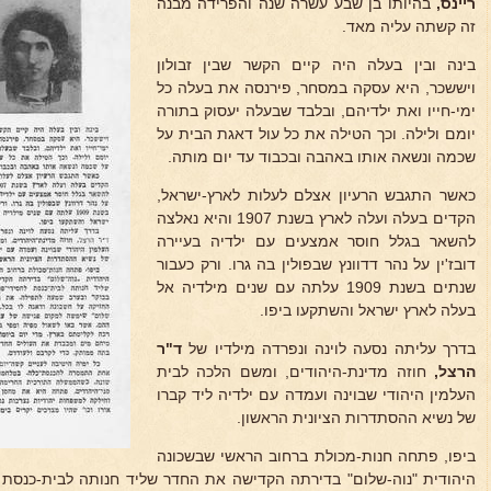
ריינס,
בהיותו בן שבע עשרה שנה והפרידה מבנה
זה קשתה עליה מאד.
בינה ובין בעלה היה קיים הקשר שבין זבולון
ויששכר, היא עסקה במסחר, פירנסה את בעלה כל
ימי-חייו ואת ילדיהם, ובלבד שבעלה יעסוק בתורה
יומם ולילה. וכך הטילה את כל עול דאגת הבית על
שכמה ונשאה אותו באהבה ובכבוד עד יום מותה.
כאשר התגבש הרעיון אצלם לעלות לארץ-ישראל,
הקדים בעלה ועלה לארץ בשנת 1907 והיא נאלצה
להשאר בגלל חוסר אמצעים עם ילדיה בעיירה
דובז'ין על נהר דדוונץ שבפולין בה גרו. ורק כעבור
שנתים בשנת 1909 עלתה עם שנים מילדיה אל
בעלה לארץ ישראל והשתקעו ביפו.
בדרך עליתה נסעה לוינה ונפרדה מילדיו של
ד"ר
הרצל,
חוזה מדינת-היהודים, ומשם הלכה לבית
העלמין היהודי שבוינה ועמדה עם ילדיה ליד קברו
של נשיא ההסתדרות הציונית הראשון.
ביפו, פתחה חנות-מכולת ברחוב הראשי שבשכונה
היהודית "נוה-שלום" בדירתה הקדישה את החדר שליד חנותה לבית-כנסת לח