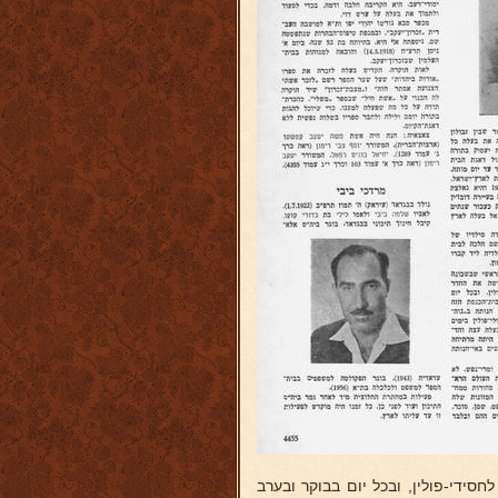
סידי-פולין, ובכל יום בבוקר ובערב