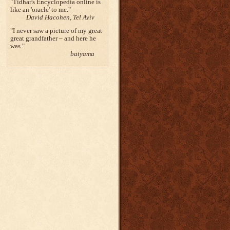
Tidhar's Encyclopedia online is
like an 'oracle' to me.
David Hacohen, Tel Aviv
I never saw a picture of my great
great grandfather – and here he
was.
batyama