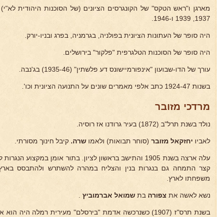
1937, 1939 ו-1946.
היה סופר של העתונות הציונית בפולניה, בגרמניה, בפרג ובניו-יורק.
היה סופר של הסוכנות הטלגרפית "פלקור" בירושלים.
עורך של הדו-שבועון "אינפורמיישונס דע פלשתין" (1935-46) בג'נבה.
בשנות 1924-47 כתב אלפי מאמרים שונים על התנועה הציונית וכו'.
מרדכי מזובר
נולד בשנת תרל"ב (1872) בעיר גרודנו אז רוסיה.
לאביו
יחזקאל מזובר
(סוחר תבואות) ולאמו
שרה.
קיבל חינוך מסורתי.
עלה ארצה בשנת 1905 והתישב בראשון לציון. בתור אומן במקצוע
קצר התמחה גם בנגרות בנין והצליח במהרה להשתרש ולהתבסס בארץ.
משפחתו לארץ.
נשא לאשה את
צפורה
בת
שמואל אברמוביץ
.
בשנת תרס"ז (1907) כשנרכשה אדמת "בירסלם" מעירית רמלה היה