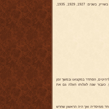
מארגן ו"ראש הטקס" של הקונגרסים הציונים (של הסוכנות היהודית לא"י) בשוייץ, בשנים: 1927, 1929, 1935,
 הנגרות לרהיטים, הסתדר במקצועו ובמשך זמן
 כעבור שנה לעלותו העלה גם את
 הוא אחד ממיסדיה ואך היה הראשון שחרש