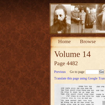
Home
Browse
Volume 14
Page 4482
Previous
Go to page
Translate this page using Google Tran