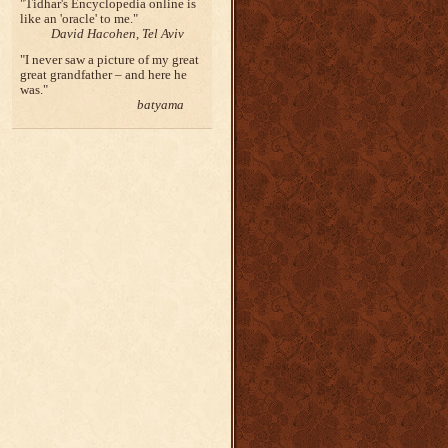
Tidhar's Encyclopedia online is
like an 'oracle' to me.
David Hacohen, Tel Aviv
I never saw a picture of my great
great grandfather – and here he
was.
batyama