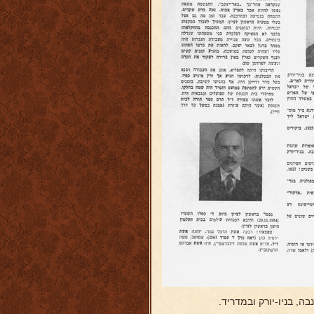
ה, בניו-יורק ובמדריד.