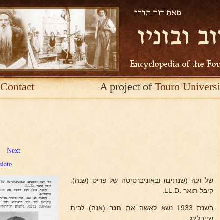
Contact
A project of
Touro Universi
Next
slate
של וינה (שנתים) ובאוניברסיטה של פריס (שנה).
קיבל תואר .LL.D.
בשנת 1933 נשא לאשה את
חנה
(אנה) לבית
שייבלינג.