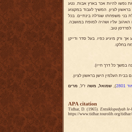
נפשו להיות אכר בארץ אבות. נטע
ראשון לציון. המשיך לעבוד במקצוע
 בני משפחתו שגדלה בינתיים. בכל
 האהוב עליו ושהיה למופת במושבה.
לפרדסן טוב.
ך ורק מיגיע כפיו. בעל סדר ודייקן
ח בחלקו.
 במשך כל דרך חייו).
 2801
),
שמואל, משה
ז"ל,
מרים
APA citation
Tidhar, D. (1965).
Entsiklopedyah le-
https://www.tidhar.tourolib.org/tidha