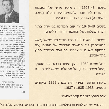
בשנות 1926-48 היה מזכיר מדיני של הסוכנות
היהודית ליד חבר הלאומים וליד האו"ם (בשנה
האחרונה) בג'נבה, בלונדון ובירושלים.
בשנים 1946-48 עד קום המדינה בניו-יורק בתור
חבר המשלחת של הסוכנות היהודית לאו"ם.
בשנות 15.5.1948-62 נציג מדיני של ישראל (ראש
המשלחת) ליד המשרד האירופי של האו"ם (עם
הפסקה בשנים 1951-52 בה עבד במשרד החוץ
בתל-אביב).
החל משנת 1962 - יועץ מיוחד בדרגת ציר מוסמך
(החל משנת 1959) של ממשלת ישראל ליד האו"ם
בג'נבה.
ביקורו הראשון בארץ היה בשנת 1925. ביקורים
נוספים: 1933, 1935 ו-1937.
עלה לארץ לישיבת קבע ב-1949.
היה נציג ישראל לועידות בינלאומיות שונות ורבות - בפריס, בשטוקהולם, בג'נב