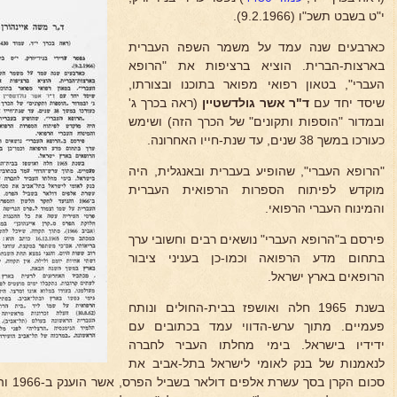
י"ט בשבט תשכ"ו (9.2.1966).
כארבעים שנה עמד על משמר השפה העברית
בארצות-הברית. הוציא ברציפות את "הרופא
העברי", בטאון רפואי מפואר בתוכנו ובצורתו,
שיסד יחד עם
ד"ר אשר גולדשטיין
(ראה בכרך ג'
ובמדור "הוספות ותקונים" של הכרך הזה) ושימש
כעורכו במשך 38 שנים, עד שנת-חייו האחרונה.
"הרופא העברי", שהופיע בעברית ובאנגלית, היה
מוקדש לפיתוח הספרות הרפואית העברית
והמינוח העברי הרפואי.
פירסם ב"הרופא העברי" נושאים רבים וחשובי ערך
בתחום מדע הרפואה וכמו-כן בעניני ציבור
הרופאים בארץ ישראל.
בשנת 1965 חלה ואושפז בבית-החולים ונותח
פעמיים. מתוך ערש-הדווי עמד בכתובים עם
ידידיו בישראל. בימי מחלתו העביר לחברה
לנאמנות של בנק לאומי לישראל בתל-אביב את
סכום ה