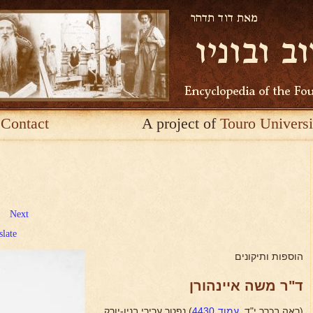
Contact
A project of
Touro Universi
Next
slate
הוספות ותיקונים
ד"ר משה איינהורן
(ראה בכרך י"ד,
עמוד 4430
) נפטר ערירי בניו-יורק,