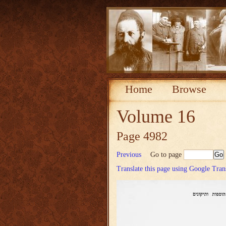
Home
Browse
Volume 16
Page 4982
Previous
Go to page
Translate this page using Google Tran