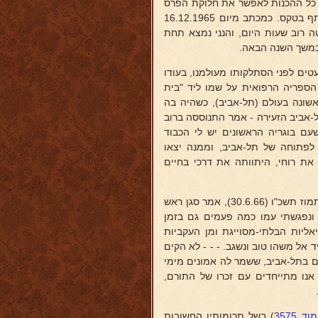
ת כל ההכנות לאפשר את חלוקת הפרס
מ"קרן איינהוכן" במועד שנקבע (אביב 1966), מתוך תקו וה, שיוכל להשתתף בטקס. כמכתב מיום 16.12.1965
ה רוב שעות היום, והנני נמצא תחת
 במשך השנה הבאה.
טים לפני הסתלקותו מעולמנו, בעודו
 הספריה הרפואית על שמו ליד "בית
עברית הראשונה בעולם (תל-אביב), כשהיה בה
-אביב הזעירה - אמר התנוססה ברוב
עם בוגריה הראשונים יש לי הכבוד
לפתוחה של תל-אביב, וממנה יצאו
את רוחי, היתוותה את דרכי בחיים
בטקס החלוקה הראשונה של הפרס מ"קרן ד"ר איינהורן", שנערך ביום י"ב בתמוז תשכ"ו (30.6.66), אמר סגן ראש
נפגשתי עמו כמה פעמים גם בזמן
אליות הבלתי-מסוייגת ומן העקביות
 אל משהו טוב ונשגב. - - - לא הקים
ים בתל-אביב, ששמר לה אמונים מימי
 אנו מתייחדים עם זכרו של התורם,
וד 3575
) בשל תרומותיו החשובות