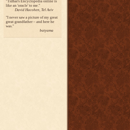
Tidhar's Encyclopedia online is
like an 'oracle' to me.
David Hacohen, Tel Aviv
I never saw a picture of my great
great grandfather – and here he
was.
batyama