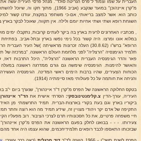
העברית על שמו וצמוד ל"פרס הנריטה סולד". מנהל פרסי העיריה עשה א
כותב הוא: אשר למצב בריאותי, אם-כי משתפר במקצת, עודנו קשור למיט
השגחת רופא ושתי ושתי אחיות יומם ולילה. אין תקווה, שאוכל לבקר בארץ
, מכתביו האחרונים לרעית בארץ בה ביקר לעתים קרובות, נתקבלו ימים מוע
במלוא אונו ומרצו. היה קשור בכל נימי נפשו בארץ ובתל-אביב. בפתיחת
הרופא" ברש"ו (30.8.62) העלה זכרונות מראשיתה )של העיר ה
תלמיד הגימנסיה "הרצליה" לפני מלחמת העולם הראשונה. "במרכזה של תל
פאר והדר הגימנסיה העברית הראשונה "הרצליה", היכל התרבות דאז, ש
והאושר להימנות. הגימנסיה שימשה גם גורם ממדרגה ראשונה במעלה 
הכוחות הצעירים, שהיו ברבות הימים ראשי המדינה. הגימנסיה העשירה 
והניחה את חותמה על כל פעולותי מאז סיימתיה (1914).
העיריה, עורך-הדין
צ.קלימנטינובסקי:
הסרתי אישית את
הד"ר איינהורן
ו
ביקוריו בארץ וגם בעת בקורי בארצות-הברית. תמיד התרשמתי מן האידי
התקיפה של אדם יקר ויהודי מצויין זה, שידע תמיד מה הוא רוצה וחתר תמיד
חיי משפחה פרטיים, את כל חסכונותיו תרם לצרכי הציבור. רוב מפעליו הק
צעירותו. - - - בבואנו לחלק בפעם הראשונה את הפרס מ"קרן איינהורן"
שבזכותו התאספו לכבד רופאים תלמידיחכמים, שהוא עצמו היה אחד מהם.
הפרס לשנת תשכ"ו - 1966 הוענק לד"ר
דוד מרגלית
(ראה כרך עשירי,
עמ