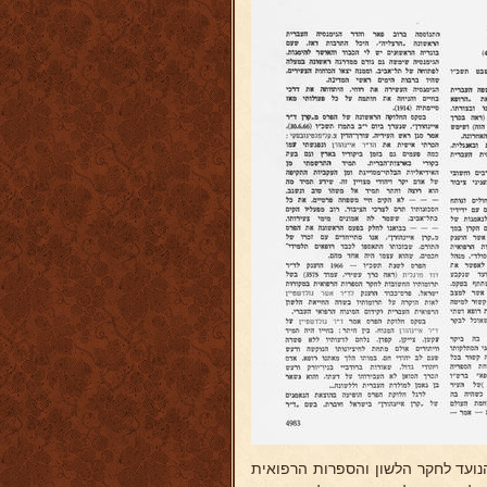
קרן בסך עשרת אלפים דולאר בשביל הפרס, אשר הוענק ב-1966 והנועד לחקר הלשון והספרות הרפואית