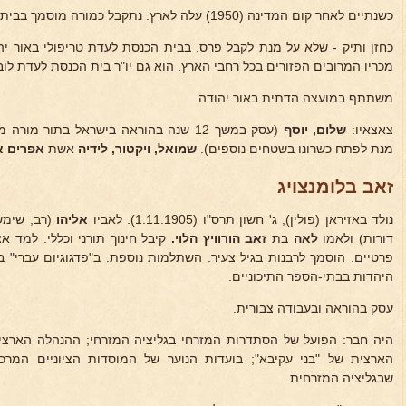
כשנתיים לאחר קום המדינה (1950) עלה לארץ. נתקבל כמורה מוסמך בבית הספר הממלכתיהדתי באור-יהודה.
כחזן ותיק - שלא על מנת לקבל פרס, בבית הכנסת לעדת טריפולי באור יה
מכריו המרובים הפזורים בכל רחבי הארץ. הוא גם יו"ר בית הכנסת לעדת לוב
משתתף במועצה הדתית באור יהודה.
צאצאיו:
שלום, יוסף
(עסק במשך 12 שנה בהוראה בישראל בתור מ
מנת לפתח כשרונו בשטחים נוספים).
שמואל, ויקטור, לידיה
אשת
אפרים א
זאב בלומנצויג
נולד באזיראן (פולין), ג' חשון תרס"ו (1.11.1905). לאביו
אליהו
(רב, שימש
דורות) ולאמו
לאה
בת
זאב הורוויץ
הלוי.
קיבל חינוך תורני וכללי. למד א
פרטיים. הוסמך לרבנות בגיל צעיר. השתלמות נוספת: ב"פדגוגיום עברי" 
היהדות בבתי-הספר התיכוניים.
עסק בהוראה ובעבודה צבורית.
היה חבר: הפועל של הסתדרות המזרחי בגליציה המזרחי; ההנהלה הארצי
הארצית של "בני עקיבא"; בועדות הנוער של המוסדות הציוניים המרכ
שבגליציה המזרחית.