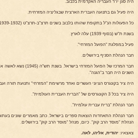
היה סגן יו"ר העבריה האקדמית בלבוב.
היה פעיל גם בתנועה העברית הארצית שבגליציה המזרחית.
כל הפעולות הנ"ל בתקופת שהותו בלבוב בשנים תרצ"ב-תרצ"ט (1939-1932).
בשנת ת"ש (בסוף 1939) עלה לארץ.
פעיל במפלגת "הפועל המזרחי".
חבר הנהלת הסניף בירושלים.
חבר המרכז של הפועל המזרחי בישראל. בשנת תש"ה (1945) נשא לאשה את
השנים היה חבר ב"הגנה".
היה ציר בקונגרס הציוני העשרים ואחד מרשימת "המזרחי" ותנועת תורה ועב
היה ציר בכל 3 הקונגרסים של "הברית העברית העולמית".
חבר הנהלת "ברית עברית עולמית".
חבר הנהלת התאחדות הוצאות ספרים בישראל. כתב מאמרים שונים בעתונות
הנהלת "מוסד הרב קוק". כיום, מנהל "מוסד הרב קוק" בירושלים.
צאצאיו:
יהודית, אליהו, לאה.