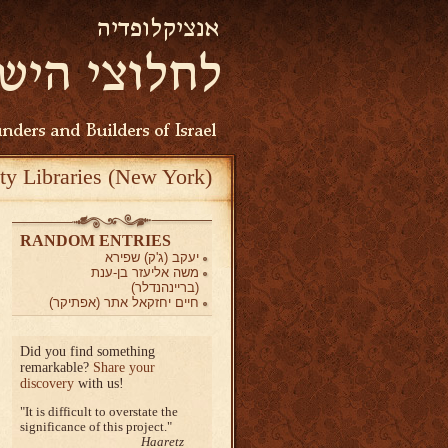
ty Libraries (New York)
RANDOM ENTRIES
יעקב (ג'ק) שפירא
משה אליעזר בן-ענת
(בריינהנדלר)
חיים יחזקאל אתר (אפתיקר)
Did you find something
remarkable?
Share your
discovery
with us!
It is difficult to overstate the
significance of this project.
Haaretz