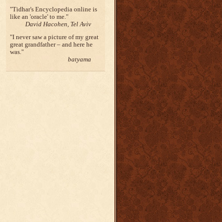
Tidhar's Encyclopedia online is
like an 'oracle' to me.
David Hacohen, Tel Aviv
I never saw a picture of my great
great grandfather – and here he
was.
batyama