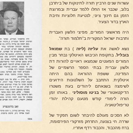
עשרות שנים הרביץ תורה לתינוקות של ביתרבן
בלוב, שכבר אז החלו ללמד עברית ובמרוצת
הזמן גם חינוך ציוני, לנטיעת חלוציות וחיבת
הארץ בדור הצעיר.
היה מראשוני המורים, מפיצי הלשון העברית
ותרבות ישראל המקורית ב"תלמוד תורה".
נשא לאשה את
עליזה (ליזה
) בת
שמואל
בובליל.
בתקופת הכיבוש האיטלקי נבחר מבין
המורים המעטים שנמצאו ראויים להורות דת
ולשון עברית בבתי הספר הרשמיים של
המדינה, ששפת ההוראה בהם היתה
איטלקית. התחבב על השלטונות הידועים
לשימצה בשנאתם ליהודים בעת משטרו
הדיקטאטורי של
בניטו מוסוליני
. באותו זמן
הורה לימודי קודש מטעם קהילת יהודי
טריפוליטאניה.
לא הסכים מעולם להיבחר לשום תפקיד של
שררה. חי בצנעה, התרחק מזרקורי הפירסומת,
ברח מהכבוד, והכבוד רדף אחריו.