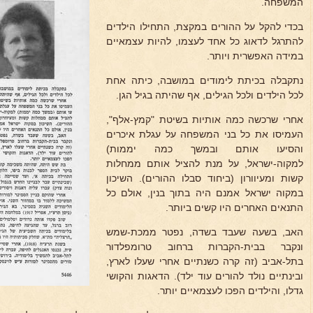
המשפחה.
בכדי להקל על ההורים במקצת, התחילו הילדים
להתרגל לדאוג כל אחד לעצמו, להיות עצמאיים
במידה האפשרית ויותר.
נתקבלה בכיתת לימודים במושבה, כיתה אחת
לכל הילדים ולכל הגילים, אף שהיתה בגיל הגן.
אחרי שרכשה כמה אותיות בשיטת "קמץ-אלף",
העמיסו את כל בני המשפחה על עגלת איכרים
והסיעו אותם ובמשך כמה יממות)
למקוה-ישראל, על מנת להציל אותם ממחלות
קשות ומעיוורון (ביחוד סבלו ההורים). השיכון
במקוה ישראל אמנם היה בתוך בנין, אולם כל
התנאים האחרים היו קשים ביותר.
האב, בשעה שעבד בשדה, נפטר ממכת-שמש
ונקבר בבית-הקברות ברחוב טרומפלדור
בתל-אביב (זה קרה כשנתיים אחרי שעלו לארץ,
ובינתיים נולד להורים עוד ילד). הדאגות והקושי
גדלו, והילדים הפכו לעצמאיים יותר.