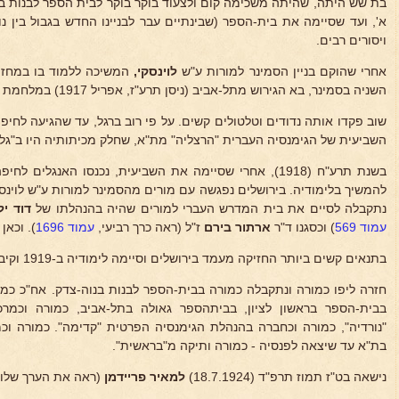
בת שש היתה, שהיתה משכימה קום ולצעוד בוקר בוקר לבית הספר לבנות ביפ
א', ועד שסיימה את בית-הספר (שבינתיים עבר לבניינו החדש בגבול בין נו
ויסורים רבים.
אחרי שהוקם בניין הסמינר למורות ע"ש
לוינסקי,
המשיכה ללמוד בו במחזור
השניה בסמינר, בא הגירוש מתל-אביב (ניסן תרע"ז, אפריל 1917) במלחמת העולם הראשונה.
שוב פקדו אותה נדודים וטלטולים קשים. על פי רוב ברגל, עד שהגיעה לחי
השביעית של הגימנסיה העברית "הרצליה" מת"א, שחלק מכיתותיה היו ב"גלו
בשנת תרע"ח (1918), אחרי שסיימה את השביעית, נכנסו האנגלי
להמשיך בלימודיה. בירושלים נפגשה עם מורים מהסמינר למורות ע"ש לוינ
נתקבלה לסיים את בית המדרש העברי למורים שהיה בהנהלתו של
דוד ילי
עמוד 569
) וכסגנו ד"ר
ארתור בירם
ז"ל (ראה כרך רביעי,
עמוד 1696
). וכאן
בתנאים קשים ביותר החזיקה מעמד בירושלים וסיימה לימודיה ב-1919 וקיבלה תעודת מורה מוסמכת.
חזרה ליפו כמורה ונתקבלה כמורה בבית-הספר לבנות בנוה-צדק. אח"כ כמו
בבית-הספר בראשון לציון, בביתהספר גאולה בתל-אביב, כמורה וכמר
"נורדיה", כמורה וכחברה בהנהלת הגימנסיה הפרטית "קדימה". כמורה וכמ
בת"א עד שיצאה לפנסיה - כמורה ותיקה מ"בראשית".
נישאה בט"ז תמוז תרפ"ד (18.7.1924)
למאיר
פריידמן
(ראה את הערך שלו 