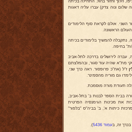
ו, הלוך וחזור ברגל. התחילה בכיתה
ה שלום ונוה צדק) עברו עליה דאגות
 השני. אולם לקראת סוף הלימודים
פה, נתקבלה להמשיך בלימודים בכיתה
ת" בחיפה.
ם לחיפה, עברה לירושלים בדרכה לתל-אביב
סקי מת"א שהיה עוד סגור, ובהמלצתם
ן
ז"ל (אח"כ פרופסור. ראה כרך שני,
 לימדו גם מוריה מהסמינר.
רה בבית הספר לבנות ב' בתל-אביב,
כזת את מכינות הגימנסיה הפרטית
רכזת כיתות א', ב' בביה"ס "בלפור"
בכרך זה, ב
עמוד 5436
).