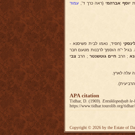
ת
יוסף אברהמי
(ראה כרך ד',
עמוד
ינסקי
(חסיד, נאמו לבית פשיסנא -
. בגיל י"ח הוסמך לרבנות מטעם חבר
נא
; הרב
חיים גוטשנטר
; הרב
צבי
 עלה לארץ.
הרביעית).
APA citation
Tidhar, D. (1969).
Entsiklopedyah le-
https://www.tidhar.tourolib.org/tidha
Copyright © 2026 by the Estate of Da