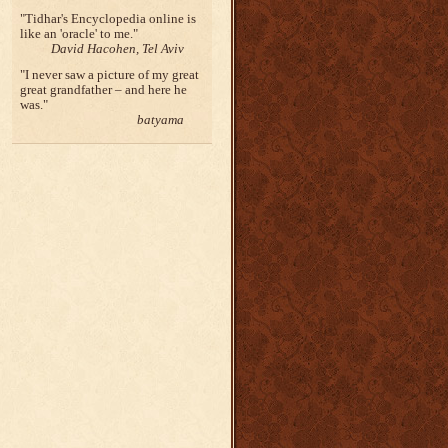
Tidhar's Encyclopedia online is
like an 'oracle' to me.
David Hacohen, Tel Aviv
I never saw a picture of my great
great grandfather – and here he
was.
batyama