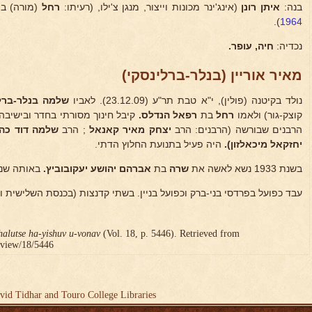
בנה:
איתן רונן
(אינג'ינר מכונות וייצור, מנגן צ'ילו, (רעיתו:
רחל
(מורה) ב
).
1964
נכדיה:
חיה, עופר.
מאיר אוריין (בנלר-ברלינסקי)
נולד בקיטנה (פולין), י"א טבת תר"ע (23.12.09). לאביו
שלמה בנלר-ברל
קוצק-גור) ולאמו
רחל
בת
רפאל הנדלס.
קיבל חינוך מסורתי בחדר ובישיבה
הרבנים שבורשה (הרבנים: הרב
יצחק מאיר קאנאל
; הרב
שלמה דוד כה
יחזקאל מיכאלזון).
היה פעיל בתנועת החלוץ הדתי.
בשנת 1933 נשא לאשה את
שרה
בת
אברהם
יהושע יעקובוביץ.
באותה שנה
עבד כפועל בפרדסי בני-ברק וכפועל בניין. בשתי קדנצות (בכנסת השלישית ו
halutse ha-yishuv u-vonav
(Vol. 18, p. 5446). Retrieved from
r/view/18/5446
vid Tidhar and Touro College Libraries