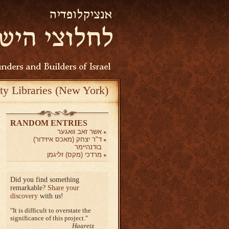
ty Libraries (New York)
RANDOM ENTRIES
אשר זאב וואגער
ד"ר יצחק (מאכס איזידור)
בודנהיימר
מרדכי (מקס) זליגמן
Did you find something
remarkable?
Share your
discovery
with us!
It is difficult to overstate the
significance of this project.
Haaretz