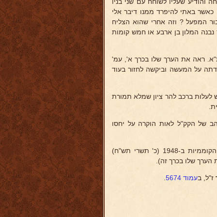
 והודיע שעליו לשוחח עם שני בניו
המנהלים את העסק, וגם הם בסירוב דומה ; אך לאחרונה, בנובמבר 1947 כאשר באתי להיפרד ממנו דיבר אלי
י 600 אלף לירות שטרלינג עבור המפעל ? וזה אחרי שהוא הצליח
נבנה המלון בן ארבע או חמש קומות
א. ראה את הערך שלו בכרך א', עמ'
הנהלת הקק"ל שקיבלה באהדה את הדברים ב-24.11.1947 והודתה על המעשה וביקשה לחזור בעוד
ש לעלות ברכב להר ציון שמלא תמורת
ת.
הב של הקק"ל לאות הוקרה על יחסו
נפל במלחמת הקוממיות ב-1948 (כ' תשרי תש"ח)
הערך שלו בכרך זה).
ז"ל, ב
עמוד 5674
.