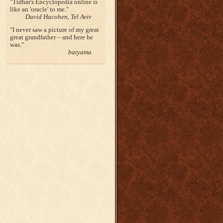
Tidhar's Encyclopedia online is
like an 'oracle' to me.
David Hacohen, Tel Aviv
I never saw a picture of my great
great grandfather – and here he
was.
batyama