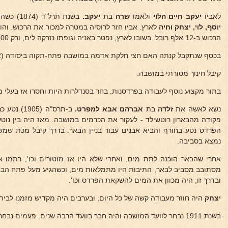
לאביו
יעקב חיים הלוי
ולאמו
שרה
בת
יעקב.
בשנת תרל"ד (1874) כשהיה בן שנתיים, עלה עם הוריו, אחיו -
יוסף, לוי, יצחק וחיה
לארץ. אביו חזר לרוסיה במטרה למכור את הרכוש. וה
הרכוש ב-12 אלף רובל. בשובו לארץ, נפטר באניה וגופתו נזרקה לים, ורק 400 רובל החזירו. השאר נעלם.
בכסף שנתקבל קנתה האם חצי חלקת אדמה במושבה פתח-תקוה ביסודה (1882).
קיבל חינוך מסורתי במושבה.
בתור מקצוע נוסף לעבודה בפרדסנות, בחר בסנדלרות היות וחסרו אז בעלי מ
נשא לאשה את
זלדה
בת
אברהם אבא למפרט.
ב-תרס"ה (
פקודה מהבארון רוטשילד - לעקור את הכרמים במושבה. מאז היה בין נו
הפרדס נטע בחורף והביא אבנים עבור בניין הבאר. בדרך קיבל מכת שמש
נמצא בסביבה.
אחרי שהבאר הוכנה לתת מים, ואחרי שלא היו אז מוטורים וכו', רתמו 
מסתובב מסביב לבאר, התיבות היו מתמלאות מים, וכשהגיע מעל פתח הבא
ובדרך זו, היה מכוון את המים להשקאת הפרדס וכו'.
יצחק
היה חוזר מעבודה קשה של כל היום, ובערבים היה מקדיש מזמנו לבית ה
בשנת 1911 נבחר לוועד המושבה והיה חבר בוועד הרבה שנים. פעמים נבחר לראש ועד המושבה.