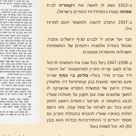
ב-1922 נשא לו לאשה את
ויקטוריה
לבית
שמחה
(גננת בהסתדרות המורים בישראל).
ב-1937 התנדב להגנה ולמשמר העם למרות
גילו.
חבר ועד ארגון יד לבנים סניף ירושלים וגזברו;
מטפל בעזרת אלמנות ויתומים של המשפחות
השכולות מחוסרות אמצעים .
ב-1947-1938 ניצל בכל שנה את חופשתו לניהול
מו"מ לשם קניית הזכיין למרחצאות "אל חימה"
ליד טבריה מידי בעליו
סלימן ביי נסיף
שהיה
פעם מראשי מועצת בנק קומרסיאל דה פלשתין
ואח"כ היועץ של ממשלת המנדט שהעניקה לו
למשך שלושים שנה עם תקנון על פעולות שעליו
לבצע בתקופה זו. מביקור נימוסים ראשון הוזמן
לבוא בכל יום לשיחה על ספל קפה, ולא היסס
לגלות באוזניו שעליו להכניס בהנהלת הזכיון גם
מספר יהודים כי ההתחייבויות כבדות והוא (כבן
83) לא יוכל לשאת בעול.