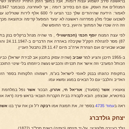
בראשונה סירב לשמוע עצות דומות, אבל במשך הזמן התחיל להתרגל לשיחה
לאמור: הידעת שהיהודים שלך כבר הציעו ל
לשכנעו שבלי מלון ממדרגה ראשונה לא יצעד המפעל קדימה וכתוצאה מכך 
וזה היה שכרו של המתווך והיועץ, בימי החופש שלו.
לפי עצת המנוח
יוסף חכמי
(חכמישווילי
, מי שהיה מנהל ברקליס בנק בת"
87) מסר ל
שבוע שבועיים ועם הצהרת ארה"ב מיום 29.11.47 נתבטל העניין.
ב-1955 תיכנן והציע למר
שביב
(שהיה עסוק בתכנון אב לבירת ישראל) כבי
הכותל המערבי וזה אישר את תכניתו והכביש נעשה כיוזמתו בלי שינוי התוכני
בתקופת כהונתו בבנק לאומי לישראל בע"מ, רשמוהו הלקוחות בספר הז
האדיב והלבבי עם כל הבאים במגע ומשא עמו.
צאצאיו:
אשר
(מסעוד);
אוריאל חי, אהרון.
הבכור
אשר
במינארא, שבצפון. הובא לקבורה בבית הקברות הצבאי בראש פינה (ראה את 
ראה ב
עמוד 4735
בספר זה, את תמונת אמו
רבקה
ז"ל וכן את ערך בנו
אשר
יצחק גולדברג
נולד בעיירה פלוטניצי, על-יד פינסק (רוסיה) בשנת תרל"ב (1872).