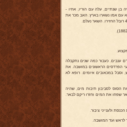
וא עם אמו נשארו בארץ. האב מכר את
קצוע.
1905) נטע כרם ענבים. כעבור כמה שנים נתקבלה
טעי הפרדסים הראשונים במושבה. את
, וסבל במכאובים איומים. רופא לא
את הסוס לסביבון תיבות מים, שהיה
ר שפחו את המים וחזרו ריקם לבאר.
כנסת ולענייני ציבור.