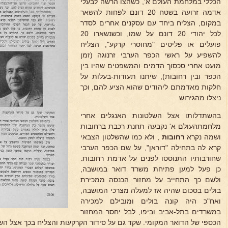
הכללי במלחמת העולם א', כשהצו הרשה לבעלי
אדמה זרועה בשטח 20 דונם לפחות להשאר
במקום, הצליח ביחד עם עסקנים אחרים לסדר
לכל יהודי 20 דונם על שמו, וכשנשארו 20
פועלים או פליטים "מחוסרי קרקע", הצליח
להשפיע על ראשי הכפר הערבי זרנוגה (זמן
מועט אחרי סכסוך הדמים והמשפטים שהיו בין
הכפר ובין רחובות), שיתנו תעודות-בעלות על
חלקות מאדמתם ליהודים שהוא הציע להם, וכך
ניצלו מהגירוש.
בהשתדלותו אצל השלטונות האנגלים אחרי
מלחמתהעולם א' נקבעה תחנת רכבת ברחובות
ושמה נקרא
רחובות
, ולא כמו שהשלטון הצבאי
קרא לה בתחילה "דוראן", על שם הכפר הערבי
שחורבותיו התנוססו לפנים על אדמת רחובות.
כן פעל למען פתיחת משרד דואר במושבה,
ולשם כך התחייב על מחזור הכנסה ממכירת
בולים בסכום שהיה אז למעלה מצרכי המושבה,
ואח"כ היה קונה בולים ומובילם למכירה
במשרדים בתל-אביב וביפו, לבל יחסר המחזור
הכספי של הדואר המקומי. שקד גם על סידור הקרקעות והצליח בכך אצל השל