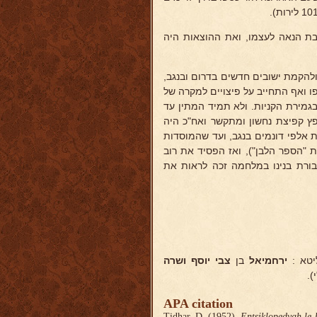
בת הנאה לעצמו, ואת ההוצאות היה
להקמת ישובים חדשים בדרום ובנגב,
 ואף התחייב על פיצויים למקרה של
בגמירת הקניות. ולא תמיד המתין עד
פץ קפיצת נחשון ומתקשר ואח"כ היה
 אלפי דונמים בנגב, ועד שהמוסדות
ת "הספר הלבן"), ואז הפסיד את רוב
גבורת בנינו במלחמה זכה לראות את
ירחמיאל
בן
צבי יוסף
ושרה
).
APA citation
Tidhar, D. (1952).
Entsiklopedyah le-