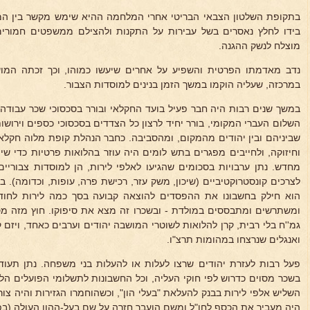
בתקופת השלטון הצבאי הבריטי אחרי המלחמה ההיא שימש מקשר בין המו
בידו לחלץ נאסרים בשל עבירות על התקנות ולהצילם ממשפטים חמורים
מוצלח לנשק ההגנה.
נדב מאדמתו הפרטית והשפיע על אחרים שיעשו כמוהו, וכך זכתה המ
במרכזה, שעליה הוקמו במשך הזמן בנינים למוסדות הצבור.
במשך שנים רבות היה חבר פעיל בועד החקלאי ובורר בסכסוכי שכר עבוד
השלום העברי המקומי, בורר יחיד לרצון כל הצדדים בסכסוכי כספים וירוש
שביניהם ובין יהודים מהמקום, ומהסביבה. כחבר הנהלת קופת מלוה חקלא
וחיזוקה, ולחייבים מפגרים בתש לומים היה עוזר בהלואות פרטיות כדי שיו
מחדש. נתן ערבויות בסכומים שהגיעו לאלפי לירות, הן למוסדות צבוריים
לצרכים קונסטרוקטיביים (שיכון, משק עזר, רכישת פרה, עופות, וכדומה). 
הוא חילק בחשבונו את ההפסדים להוצאה קבועה בסך כמה לירות לחו
גמ''ח בלי רבית, קרן להלואות לשוטרי המושבה יהודים וערבים כאחד, ויזם
ואנגלים שנרצחו במהומות תרצ"ו.
פעל רבות לעזרת יהודים שרצו לעלות או להעלות בני משפחה. נתן תע
בשכר מסוים כדרוש לפי חוקי העליה, וכל החשבונות לתשלומי הפועלים הלל
השליש אלפי לירות בבנק להעלאת "בעלי הון", וכשהוחמרו הגזירות והיה צו
היה מעביר את הכסף לחו"ל ומשם הועבר חזרה על שם בעל-ההון העולה (בפ