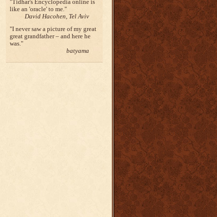
Tidhar's Encyclopedia online is
like an 'oracle' to me.
David Hacohen, Tel Aviv
I never saw a picture of my great
great grandfather – and here he
was.
batyama