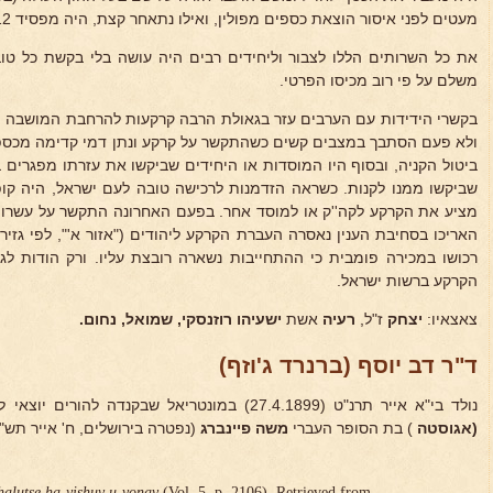
מעטים לפני איסור הוצאת כספים מפולין, ואילו נתאחר קצת, היה מפסיד 1012 לירות).
את כל השרותים הללו לצבור וליחידים רבים היה עושה בלי בקשת כל טו
משלם על פי רוב מכיסו הפרטי.
בקשרי הידידות עם הערבים עזר בגאולת הרבה קרקעות להרחבת המושבה ו
ולא פעם הסתבך במצבים קשים כשהתקשר על קרקע ונתן דמי קדימה מכספו
ביטול הקניה, ובסוף היו המוסדות או היחידים שביקשו את עזרתו מפגרים 
שביקשו ממנו לקנות. כשראה הזדמנות לרכישה טובה לעם ישראל, היה קו
מציע את הקרקע לקה''ק או למוסד אחר. בפעם האחרונה התקשר על עשרות
האריכו בסחיבת הענין נאסרה העברת הקרקע ליהודים ("אזור א'", לפי גזיר
רכושו במכירה פומבית כי ההתחייבות נשארה רובצת עליו. ורק הודות ל
הקרקע ברשות ישראל.
צאצאיו:
יצחק
ז"ל,
רעיה
אשת
ישעיהו רוזנסקי,
שמואל, נחום.
ד"ר דב יוסף (ברנרד ג'וזף)
נולד בי"א אייר תרנ"ט (27.4.1899) במונטריאל שבקנדה להורים יוצאי ליטא :
(אגוסטה
) בת הסופר העברי
משה פיינברג
(נפטרה בירושלים, ח' אייר תש"י
halutse ha-yishuv u-vonav
(Vol. 5, p. 2106). Retrieved from