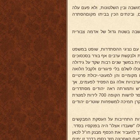
שבה ובין השלטונות, ולא פעם עלה
, ובינתים הכין בביתו מקוםהסתרה
ושבה בשטת גדול של אדמה צבורית
ה עם נציגי ההסתדרות, שופט במשפט
ות ולבקשת ערבים אף בורר בסכסוכים
ית במשך שנים רבות שקד על גידולה
כלו לשלם בלי פיגורים ולקבל הלואה
 מקומיים והן למעוטי-יכולת פרטיים
בערבויות אלה גם הפסיד לפעמים, אך
דש ותמורתה ראה יהודים מסתדרים
ומשתרשים ומתבססים במולדת - ובשכרו זה מצא את סיפוקו. חוץ מזה מסר לרשות הקופה 700 לירות למטרת
 קרן תמיכה למשפחות שוטרים יהודים
ודות התחייבות על העסקת המבקשים
ו "שעבדו אצלו" היה בפנקסיו בסדר.
רך להעביר את הכסף מבנק חו''ל לכאן
עם האחרונה חזר כספו בדרך זו ימים