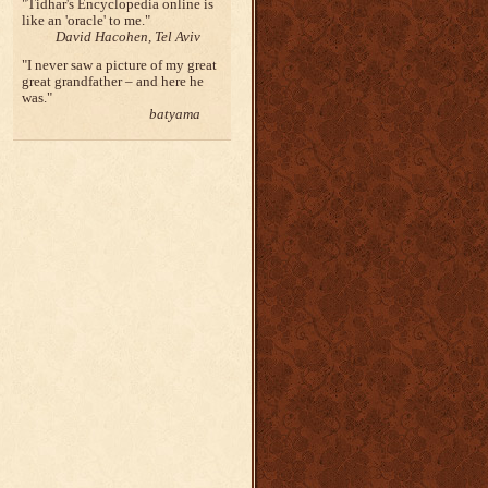
Tidhar's Encyclopedia online is
like an 'oracle' to me.
David Hacohen, Tel Aviv
I never saw a picture of my great
great grandfather – and here he
was.
batyama