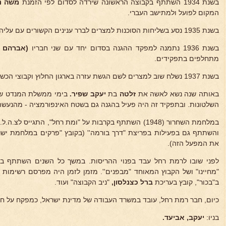
בשנת 1934 השתתף בקבוצה הראשונה שירדה לסדום לפי הזמנת
משה נו
המקום לפועל ולמתישב העברי.
בשנת 1935 נסע בשליחות הסוכנות למצרים לברר ענינים הקשורים עם עליה ב'.
בשנת 1936 נתמנה למפקד ההגנה בסדום יחד עם שני חבריו
(אברהם ל
מתחלפים בתפקידים.
בשנת 1937 נשלח שוב למצרים לשם הגשת עזרה בארגון החלוץ וקבוצי הכשרה.
באותה שנה נשא לאשה את
זלטה
בת
יעקב שפיר.
בימי ממשלת המנדט שי
השלטונות. ובתפקיד זה היה פעיל בהגנה גם בשטח האינפורמציה - מהנעשה 
במלחמת השחרור (1948) השתתף בקרבות על "ומת רחל", התגייס
והשתתף גם בפעילות בפריצת "דרך בורמה'' (בקובץ "פרקים במלחמת ישר
את המפעל הזה).
לפני שובו לרמת רחל עבד בפנוי ההריסות. במשך כל השנים השתתף בה
"מחיינו" ושל הקבוץ המאוחד "מבפנים''. מזמן לזמן היה מפרסם רשימות
ב"בכור", קובץ בעריכת
ברל כצנלסון,
"ניב הקבוצה" ועוד.
כיום, חבר רמת רחל, עובד במשרד העבודה של מדינת ישראל, כמפקח על חו
בניו:
יעקב, אביעד.