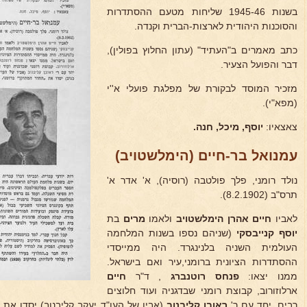
בשנות 1945-46 שליחות מטעם ההסתדרות
והסוכנות היהודית לארצות-הברית וקנדה.
כתב מאמרים ב"העתיד" (עתון החלוץ בפולין),
דבר והפועל הצעיר.
מזכיר המוסד לבקורת של מפלגת פועלי א''י
(מפא"י).
צאצאיו:
יוסף, מיכל, חנה.
עמנואל בר-חיים (הימלשטויב)
נולד רומני, פלך פולטבה (רוסיה), א' אדר א'
תרס"ב (8.2.1902).
לאביו
חיים אהרן הימלשטויב
ולאמו
מרים
בת
יוסף
קנייבסקי
(שניהם נספו בשנות המלחמה
העולמית השניה בלנינגרד. היה ממייסדי
ההסתדרות הציונית ברומני,עיר ואם בישראל.
ממנו יצאו:
פנחס רוטנברג
, ד"ר
חיים
ארלוזורוב, קבוצת רומני שבדגניה ועוד חלוצים
רבים. יחד עם ר'
ראובן קליבנוב
(אביו של העו"ד יעקב קליבנוב) יסדו את