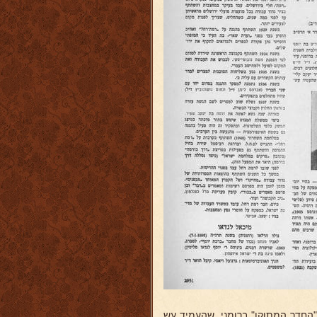
 "החדר המתוקן" ברומני, שהעמיד עש