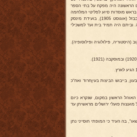
ולם הראשונה היה מפקח על בתי הספר
 בראש מוסדות סיוע לפליטי המלחמה
שגורשו מגבול גרמניה - לפנים רוסיה. השתתף בקונגרס הציוני השביעי בבזל (אוגוסט 1905), בועידת מינסק
. וביתם היה תמיד בית ועד למשכילי
 (היסטוריה, פילולוגיה ופילוסופיה).
ון, בייבוש הביצות בעיןחרוד ואח"כ
 את האוהל הראשון במקום, שנקרא כיום
 מועצות פועלי ירושלים מראשיתן עד
 שאו", בה העיד כי המופתי חוסייני נתן