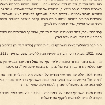
רות יודעי עברית, ובביתו דברו עברית - בחיי יוםיום. בשנות מלחמת הע
העברים בפלקפולטבה וציניגוב, מיסודם של חברת מפיצי השכלה, ועמד גם
ובועידות המורים השונות. אשתו היתה מורה. קבלה השכלה פדגוגית גבוהה
העיר ולנוער הציוני, שרבים מהם עלו לארץ).
קבל חנוך עברי, למד בגימנסיה יהודית ברומני, ואחר כך באוניברסיטה בחרקוב
הפסיק את למודיו לשם עליה לארץ.
היה חבר ב"החלוץ" בעירו והשתתף בועידות החלוץ (בלתי ליגליות) בחרקוב (1920) ובמוסקבה (1921).
בסוף 1921 עזב את רוסיה ובדרכי עקיפין הגיע לליטא, ומשם, בראשית 1922 הגיע לארץ.
מיד נכנס כחבר בגדוד העבודה ע"ש
יוסף טרומפל
דור.
עבד בכביש עין-טבע
עבר לפלוגת גדוד עבודה בירושלים, קודם בגבעת-שאול ואח"כ ברטיסבון.
בשנת 1926 עלה עם עוד שני חברים על הגבעה מול בית-לחם, ונטו
"רמת- חל" בירושלים. עבד בעיקר במחצבות והשתתף כציר גדוד עבודה בכל
לפני כמה שנים, כשהחליט, שצריך לפנות מקום לצעירים יותר.
בשנת 1929 השתתף בהגנה על "רמת-רחל" ואח"כ הופיע כעד בפני "ועדת
פקודה לכפרים ולבדואים לתקוף את ירושלים.