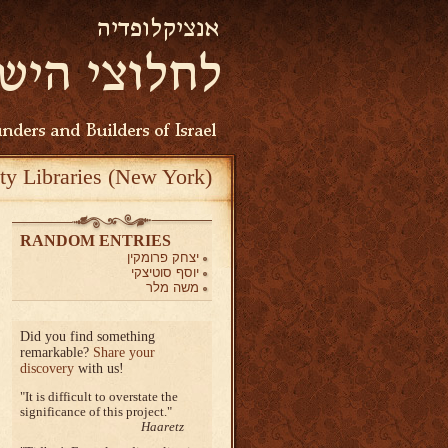
ty Libraries (New York)
RANDOM ENTRIES
יצחק פרומקין
יוסף סוטיצקי
משה מלר
Did you find something
remarkable?
Share your
discovery
with us!
It is difficult to overstate the
significance of this project.
Haaretz