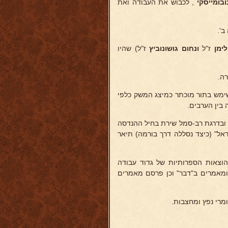
בומייסקי
, לכבוש את העבודה ואת
ימן
ז"ל
ונחום גושונוביץ
ז"ל) שהיו
מש בתור מוכתר כמיצג המשק כלפי
בין הערבים.
 לצ.ה.ל. ובדרגת רב-סמל שירת בחיל ההנדסה
אל" (כיצד נסללה דרך בורמה) תיאר
וצאות הספרותיות של גדוד עבודה
 ומאמרים ב"דבר" וכן פרסם מאמרים
מרי נפץ ומחצבות.