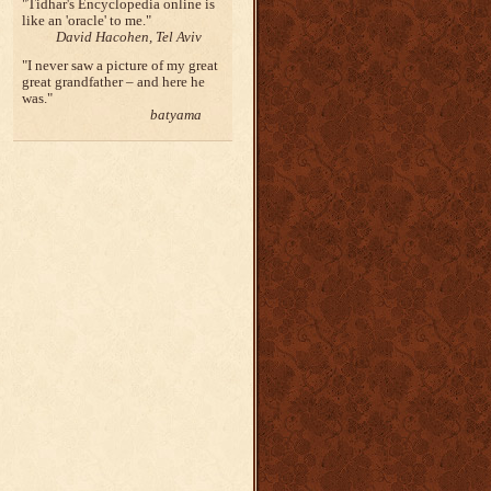
Tidhar's Encyclopedia online is
like an 'oracle' to me.
David Hacohen, Tel Aviv
I never saw a picture of my great
great grandfather – and here he
was.
batyama