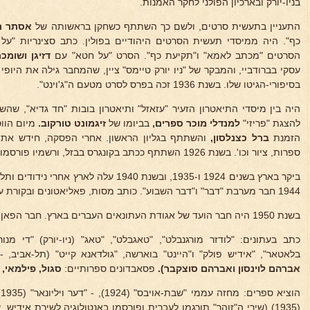
בניו-יורק ובארכיון הפולני לחקר האמנות.
התעניין בתעשית סרטים, ולשם כך השתתף כשחקן בראשותה של
אסתר רח
כף". היה ממיסדי תעשית הסרטים היהודיים בפולין. כתב סצינריות "על
הסרטים "מכתב לאמא" ו"תקיעת כף". הסרט "על חטא" עם
דזיגן ושומכ
עסקי בברודביי, והמבקר של "ניו יורק טיימס" ציין, שהמחבר גילה את היופ
בסיפורי-הגיטו שלו. בשנת 1936 זכה בפרס לסרט מטעם ה"ג'וינט".
היה בין מיסדי התיאטרון הזעיר "עזאזל" ותיאטרון בובות "חד גדיא", ש
להצגת "פריזי"
למנדלי מוכר ספרים,
בביומו של
זיגמונט טורקוב.
מיום הווס
הזמנת
ברל כצנלסון,
והשתתף בגליון הראשון. אחרי הפסקה, חידש את ה
ספרות, ציור וכו'. בשנת 1926 השתתף ככתב בקונגרס בבזל, ורשמיו פורסמו ב"היינט", "דבר" ו"צייט" בלונדון.
ביקר בארץ בשנים 1924 ו-1935, ובשנת 1940 עלה
1944 חבר מערבת "דבר" ו"דבר השבוע". כותב מסות, פאליאטונים ובקורת על תיאטרון, קולנוע וספרות.
בשנת 1950 היה חבר הועד של אגודת העתונאים העברים בארץ. חבר הפאן-הקלוב העברי.
כתב בעתונים: "לודזר מורגנבלט", "טאגבלט", "טאג" (ניו-יורק) "די מנור
בלאטאר", "אידיש פולק" ו"היינט" בוארשה, "גולדאנא קייט" (תל-אביב
אברהם לוינסון ואברהם סוצקבר).
פסאבדונים ספרותיים:
סגול, פילמאי, א
ה
(1935) (שירי ה"זוהר" תורגמו לעברית ופורסמו באנטולוגיה לשירת אידיש,