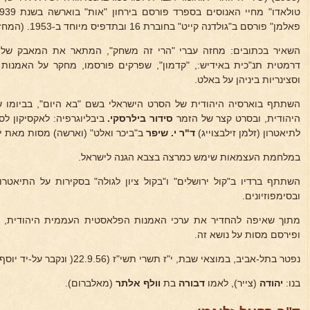
פאלמן" פורסם ב"גולדנה קייט" בחוברת 16 ובתדפיס מיוחד ב-1953. (המחזה תורגם לעברית על ידי המחבר).
השאיר בכתובים: מחזה עברי "הרי זה משחק", המתאר את המאבק של ה
דרמטית תנ"כית באידיש:, "קדמון", שפרקים פורסמו, מחקר על האמנות 
וסצינריות ביניהן על באלט.
השתתף בוארסיה היהודית של הסרט הישראלי בשם "בא היום", בביומו 
היהודית, ובסרט קצר של הזמר
סידור בילרסקי.
ביבליוגרפיה: לאקסיקון לספר
לתיאטרון (זלמן זילבצוייג)
ד"ר
י. שיפר
ב"ביכר ואלט" (וארשה) מסות מאת ישר
במלחמת העצמאות שימש כמרצה בצבא הגנה לישראל.
השתתף ברדיו ב"קול ירושלים" ו"בקול ציון לגולה" בסקירות על התיאט
ובסימפוזיונים.
מתוך שאיפה להחדיר את ערכי האמנות הפלאסטית העממית היהודית, הר
ופירסם מסות על נושא זה.
נפטר בתל-אביב, במוצאי שבת, י"ז תשרי תשי"ז (22.9.56( ונקבר על-יד יוסף רגב ויוסף הפטמן בנחלת יצחק.
בנו:
יהודה
(צייר), לאמו
דבורה
בת
וולף אלתר
(מאלברום).