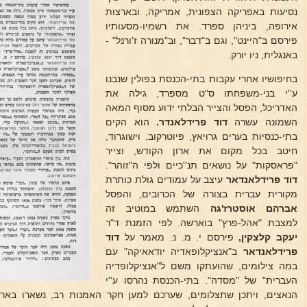
נסיעות באפריקה הצפונית, אמריקה, ובארצות
אירופה, ביניהן ספרד. את רשמיו-מסעותיו
פירסם ב"היינט", וגם ב"דבר", וב"מנורה ז'ורנל" -
באנגלית, ניו יורק.
בחיפושיו אחרי עקבות בתי-הכנסת בפולין שנבנו
ע''י בני-משפחתו ס"ט מספרד, גילה את
האדריכל, הפסל והצייר הבלתי ידוע מסוף המאה
השמונה עשרה
דוד פרידלאנדר.
הוא הקים
בתי-כנסיות בערים גרויאץ, פיוטרקוב, וישוגרוד,
חיטב בכל מקום את ארון הקודש, וצייר
"פראסקות" על נושאים תנ''כיים ולפי ה"זוהר".
דוד פרידלאנדאר
עיצב על עמודים גולת כותרת
מקורית עברית בצורה של הכרובים, והפסל
אברהם אוסטרז'גה
השתמש במוטיב זה
למצבת "אהל-פרץ" בוארשה. לפי הזמנת ד"ר
יעקב קלצקין,
פירסם י. מ. נ. מאמר על
דוד
פרידלאנדאר
ב"אנציקלופאדיה יודאאיקה" עם
במה צילומים, שהועתקו משם ל"אנציקלופדיה
העברית" של "מסדה". בתי-הכנסת נהרסו ע''י
הנאצים, ויתכן שתצלומים, שערכם למען חקר האמנות רב, נשארו בארכי