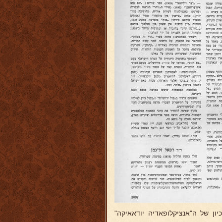
ון של ה"אנציקלופאדיה יודאאיקה"