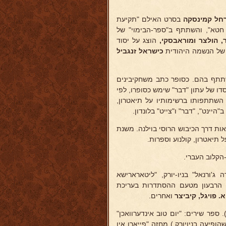
ל קמינסקה
בסרט האילם "תקיעת
 חטא", והשתתף ב"ספר-הבימוי" של
ר, הולצר ומוראבסקי,
הוצג על יסוד
י של הנשמה היהודית
כישראל זנגביל
השתתף בהם. כסופר כתב משחקיבינים
דו של עתון "דבר" שימש כסופרו, לפי
שתתפותו ברשימותיו על תיאטרון,
 לארץ אחרי נידודים ותלאות דרך הכיבוש הרוסי בוילנה. משנת
ה ג'ורנאל" בניו-יורק, "ליטארארישא
, - הרבעון מטעם ההסתדרות בעריכת
. פויגל,
קיביצר
ואחרים.
וציא ספרים: מחזה עממי "שבת-אויבס" (1924), - "דער ויליונאר" (1935). ספר שירים: "יום טוב אינדערוואכן"
 שהופיעה בניויורק,) מחזה "פייארן אין