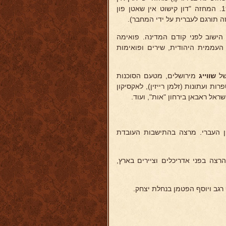
טולאדו" מחיי האנוסים בספרד פורסם בירחון "אות" בוארשה בשנת 1939. המחזה "דון קישוט אין שאטן פון
ישוב לפני קודם המדינה. פואימה
העממית היהודית, שירים ופואימות
של
שווייג
מירושלים, מטעם הסוכנות
ות ועתונות (זלמן רייזין), לאקסיקון
אל ראבאן בירחון "אות", ועוד.
רון העברי. מרצה בהתישבות העובדת
צה בפני אדריכלים וציירים בארץ,