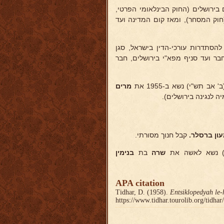
רושלים (החוק הבינלאומי הפרטי,
וק המסחר), ומאז קום המדינה ועד
 להסתדרות עורכי-הדין בישראל, סגן
ר ועד סניף מפא"י בירושלים, חבר
 תש"י) נשא ב-1955 את
מרים
 לנגינה בירושלים).
ון ברסלר.
קבל חנוך מסורתי.
שרה
בת
בנימין
APA citation
Tidhar, D. (1958).
Entsiklopedyah le-
https://www.tidhar.tourolib.org/tidha