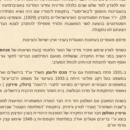
יצא ללונדון למד שלש שנים כלכלה מדינית ומדעי המדינה באוניברסיטה 
29), יו''ר אגודת הסטודנטים ה
הסטודנטים בהצעה לשר המושבות הלורד פספילד להתנדב לצבא הבר
הצעתם לא נתקבלה.
פרסם מאמרים בעתונות האנגלית בעניני ארץ-ישראל והציונות.
כשחזר לארץ שימש מזכיר מדיני של הועד הלאומי (בעת נשיאותו של
פנחס 
הישוב בפני ועדת החקירה, שנשלחה מטעם הפרלמנט הבריטי לחקר גורמ
ואסף חומר להוכחת זכויותינו לכותל המערבי.
ב-1931 פתח בשותפות עם עו''ד
מכס זליגמן
משרד עו"ד בירושלים ואח'
במשפט בעל רקע פוליטי היתה ב-1933 בערעור על 
במשפטים הצבאיים העיקריים כסניגור לחברי ה"הגנה"
(רכלין, סירקין
) ו
נאשמי ההתקפות על מרכז הבולשת, בית-הסהר ותחנת הרכבת בירושלים, וכו' 
בשנות המאבק עם השלטון הזר היה חבר הועדה המשפטית המיעצת לסוכנ
ב"שבת השחורה" (עצירי לטרון ורפיח). בתקופת "המלחמה הקטנה" שברא
גויטיין ואולשן
חבר ועדת החקירה של הסוכנות היהודית בענין הפיצוץ ברחוב
בוצע ע''י בריונים אנגלים א
גורמי או"ם.