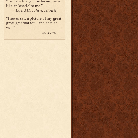
Tidhar's Encyclopedia online is
like an 'oracle' to me.
David Hacohen, Tel Aviv
I never saw a picture of my great
great grandfather – and here he
was.
batyama