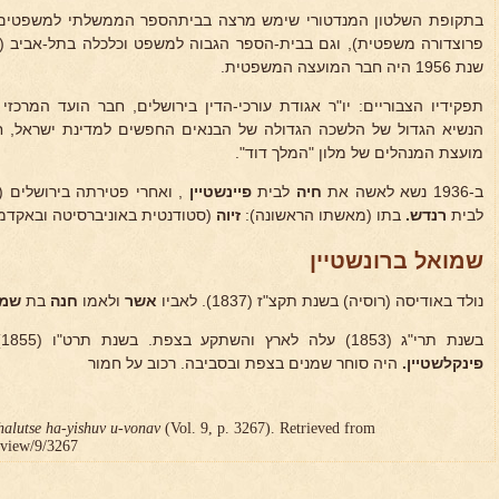
בתקופת השלטון המנדטורי שימש מרצה בביתהספר הממשלתי למשפטים בי
פרוצדורה משפטית), וגם בבית-הספר הגבוה למשפט וכלכלה בתל-אביב (ח
שנת 1956 היה חבר המועצה המשפטית.
תפקידיו הצבוריים: יו"ר אגודת עורכי-הדין בירושלים, חבר הועד המרכזי
הנשיא הגדול של הלשכה הגדולה של הבנאים החפשים למדינת ישראל, חב
מועצת המנהלים של מלון "המלך דוד".
ב-1936 נשא לאשה את
חיה
לבית
פיינשטיין
, ואחרי פטירתה בירושלים (ב' אב
לבית
רנדש.
בתו (מאשתו הראשונה):
זיוה
(סטודנטית באוניברסיטה ובאקדמיה
שמואל ברונשטיין
נולד באודיסה (רוסיה) בשנת תקצ"ז (1837). לאביו
אשר
ולאמו
חנה
בת
שמע
בשנת תרי"ג (1853) עלה לארץ והשתקע בצפת. בשנת תרט"ו (1855) נשא לאשה את
פינקלשטיין.
היה סוחר שמנים בצפת ובסביבה. רכוב על חמור
halutse ha-yishuv u-vonav
(Vol. 9, p. 3267). Retrieved from
r/view/9/3267