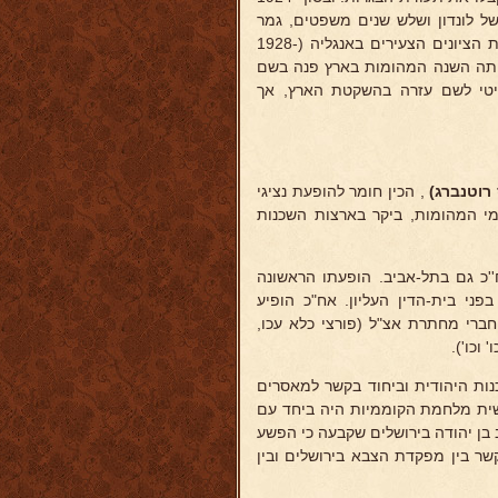
של לונדון ושלש שנים משפטים, גמר
בהצטיינות והוסמך ל"באריסטר". בתקופת לימודיו שם היה נשיא הסתדרות הציונים הצעירים באנגליה (1928-
ארצישראליים בלונדון (1929), וכשפרצו באותה השנה המהומות בארץ פנה בשם
יטי לשם עזרה בהשקטת הארץ, אך
רוטנברג)
, הכין חומר להופעת נציגי
י המהומות, ביקר בארצות השכנות
'כ גם בתל-אביב. הופעתו הראשונה
משפט ה"בריונים" בפני בית-הדין העליון. אח"כ הופיע
חברי מחתרת אצ"ל (פורצי כלא עכו,
וכו').
ות היהודית וביחוד בקשר למאסרים
שית מלחמת הקוממיות היה ביחד עם
 בן יהודה בירושלים שקבעה כי הפשע
ח"כ במלחמת הקוממיות ב-1948 שימש קצין קשר בין מפקדת הצבא בירושלים ובין