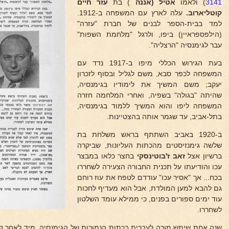
3141
) ולאמו
אטיל (אננה
) בת
עזר חיים
קוטליארוב.
עלה לארץ עם המשפחה ב-1912.
למד בבית-הספר לבנים של חברת "עזרה"
(הילפספראיין) ביפו, ולרגל "מלחמת השפות"
עבר לגימנסיה "הרצליה".
בעת הגירוש הכללי מיפו ב-1917 נדד עם
המשפחה לכפר סבא, משם לגליל ובסוף לזכרון
יעקב; משם המשיך את לימודיו בגימנסיה,
שהיתה "בגולה" בשפיה, ואחרי המלחמה חזרה
המשפחה ליפו והוא המשיך ללמוד בגימנסיה,
בתל-אביב, עד שגמר אותה בהצטיינות.
ב-1920 באביב השתתף בראש משלחת בת
שלשה גימנזיסטים מהכתות העליונות, שביקרה
ברשיון אצל
זאב ז'בוטינסקי
בחצר כלאו במבצר
עכו והודיעתו על תכנית החבורה הצעירה לשחררו
בכח... אך "אסיר עכו" עודדם לטפח את עוז רוחם
גם להבא למען המולדת, אבל הוא מעדיף לחכות
עוד ימים ספורים בפנים, כי ממילא עומד השלטון
לשחררו.