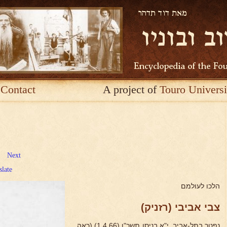
Contact
A project of
Touro Universi
Next
slate
הלכו לעולמם
צבי אביבי (רזניק)
נפטר בתל-אביב, י"א בניסן תשכ"ו (1.4.66) (ראה