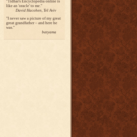
Tidhar's Encyclopedia online is
like an 'oracle' to me.
David Hacohen, Tel Aviv
I never saw a picture of my great
great grandfather – and here he
was.
batyama