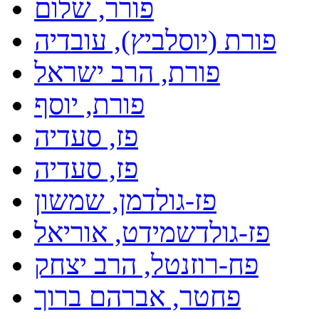
פורר, שלום
פורת (יוסלביץ), עובדיה
פורת, הרב ישראל
פורת, יוסף
פז, סעדיה
פז, סעדיה
פז-גולדמן, שמשון
פז-גולדשמידט, אוריאל
פח-רוזנטל, הרב יצחק
פחטר, אברהם ברוך