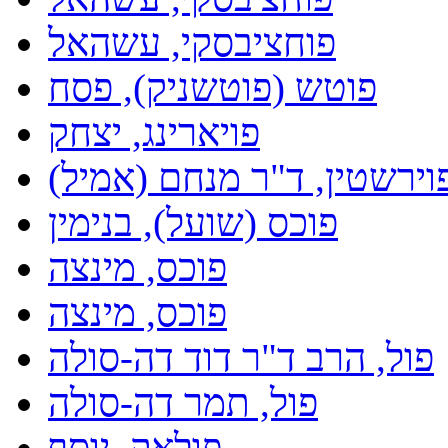
פוחציבסקי, עשהאל
פוטש (פוטשניק), פסח
פויארינג, יצחק
וירשטין, ד"ר מנחם (אמיל)
פוכס (שועל), בנימין
פוכס, מינצה
פוכס, מינצה
פול, הרב ד"ר דוד דה-סולה
פול, תמר דה-סולה
פולאק, יוסף