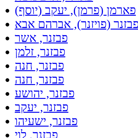
פארמן (פרמן), יעקב (יוסף)
בזנר (פויזנר), אברהם אבא
פבזנר, אשר
פבזנר, זלמן
פבזנר, חנה
פבזנר, חנה
פבזנר, יהושע
פבזנר, יעקב
פבזנר, ישעיהו
פבזנר, לוי