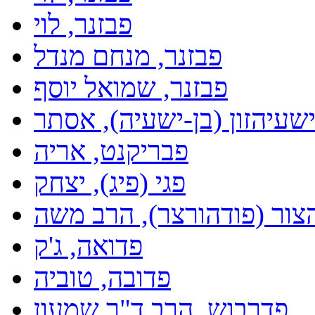
פבזנר, לוי
פבזנר, מנחם מנדל
פבזנר, שמואל יוסף
ישעיהזון (בן-ישעיה), אסתר
פבריקנט, אריה
פגי (פיג), יצחק
צור (פודהורצר), הרב משה
פדואה, ג'ק
פדובה, טוביה
פדרבוש, הרב ד"ר שמעון