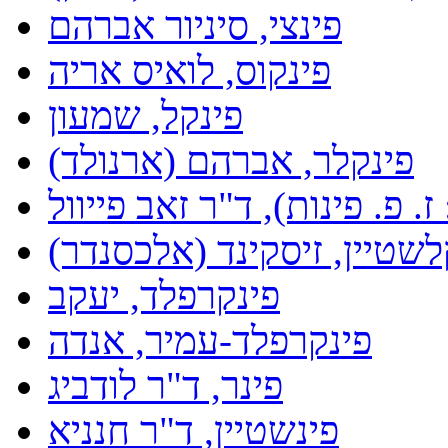
פינצי, סיניור אברהם
פינקוס, לואיס אריה
פינקל, שמעון
פינקלר, אברהם (ארנולד)
. פ. פינות), ד"ר זאב פייוול
לשטיין, זיסקינד (אלכסנדר)
פינקרפלד, יעקב
פינקרפלד-עמיר, אנדה
פינר, ד"ר לודביג
פינשטיין, ד"ר חנניא