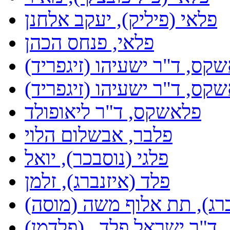
פלאי (פיליק), יעקב אלחנן
פלאי, פנחס הכהן
קס, ד"ר ישעיהו (זיגפריד)
קס, ד"ר ישעיהו (זיגפריד)
פלאשקס, ד"ר ליאופולד
פלבר, אבשלום הלוי
פלגי (נוסבכר), יואל
פלד (איזנברג), זלמן
ברג), תת אלוף משה (מוסה)
(פלדמן) , ד"ר ישראל פלד